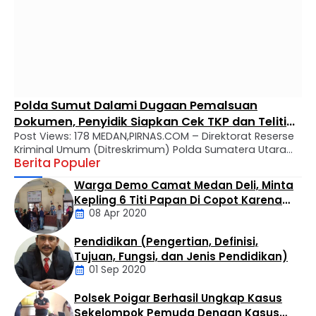
Polda Sumut Dalami Dugaan Pemalsuan
Dokumen, Penyidik Siapkan Cek TKP dan Teliti
Post Views: 178 MEDAN,PIRNAS.COM – Direktorat Reserse
Sejumlah Bukti
Kriminal Umum (Ditreskrimum) Polda Sumatera Utara
Berita Populer
terus mendalami dugaan tindak pidana pemalsuan
surat yang dilaporkan oleh Charles Bronson Surbakti.
Warga Demo Camat Medan Deli, Minta
Hal tersebut tertuang dalam surat pemberitahuan
Kepling 6 Titi Papan Di Copot Karena
perkembangan hasil penyelidikan (SP2HP) bernomor
08 Apr 2020
Tak Perduli Sama Warganya
B/1723/VII/RES.1.9/2026/Ditreskrimum tertanggal 17 Juli
2026. Dalam surat tersebut dijelaskan, penyelidikan
Pendidikan (Pengertian, Definisi,
dilakukan berdasarkan Laporan Polisi Nomor
Daerah
Tujuan, Fungsi, dan Jenis Pendidikan)
LP/B/652/IV/2026/SPKT/Polda Sumatera Utara …
01 Sep 2020
Polsek Poigar Berhasil Ungkap Kasus
Artikel
Sekelompok Pemuda Dengan Kasus