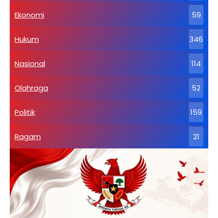
Ekonomi
59
Hukum
346
Nasional
114
Olahraga
52
Politik
159
Ragam
21