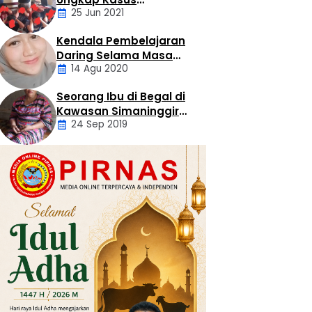
25 Jun 2021
Sekelompok Pemuda
Dengan Kasus
Kendala Pembelajaran
Pencabulan
Daerah
Daring Selama Masa
14 Agu 2020
Pandemi Covid-19
Seorang Ibu di Begal di
Artikel
Kawasan Simaninggir
24 Sep 2019
Kota Pinang
Daerah
Hukum
Kriminal
Labusel