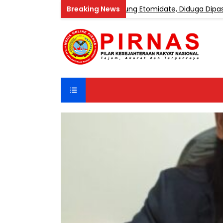
e Industri Vape Mengandung Etomidate, Diduga Dipasok dari 