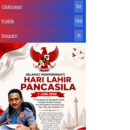
Olahraga
52
Politik
159
Ragam
21