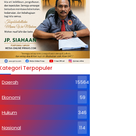
Kategori Terpopuler
Daerah
15564
Ekonomi
59
Hukum
346
Nasional
114