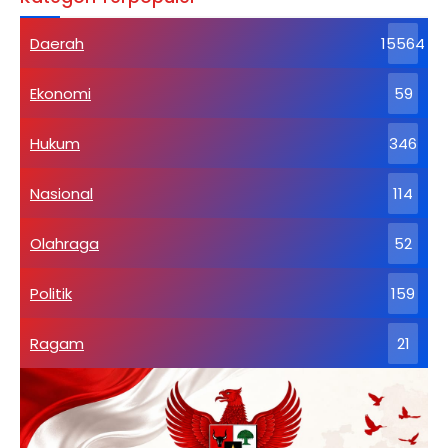
Daerah
15564
Ekonomi
59
Hukum
346
Nasional
114
Olahraga
52
Politik
159
Ragam
21