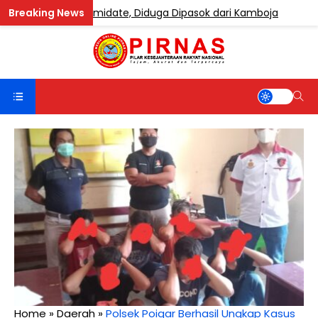
gandung Etomidate, Diduga Dipasok dari Kamboja
BER
Home
»
Daerah
»
Polsek Poigar Berhasil Ungkap Kasus