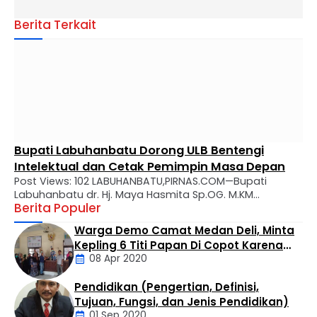
Berita Terkait
Bupati Labuhanbatu Dorong ULB Bentengi
Intelektual dan Cetak Pemimpin Masa Depan
Post Views: 102 LABUHANBATU,PIRNAS.COM—Bupati
Labuhanbatu dr. Hj. Maya Hasmita Sp.OG. M.KM
Berita Populer
menyampaikan apresiasi mendalam atas perjalanan
panjang Universitas Labuhanbatu (ULB) yang kini genap
Warga Demo Camat Medan Deli, Minta
berusia 28 tahun. Dalam usianya yang makin matang,
Kepling 6 Titi Papan Di Copot Karena
ULB diharapkan tidak hanya menjadi tempat transfer
08 Apr 2020
Tak Perduli Sama Warganya
ilmu, melainkan kawah candradimuka dalam
melahirkan generasi muda yang inovatif, kritis, dan
Pendidikan (Pengertian, Definisi,
berkarakter. Apresiasi tersebut disampaikan Bupati …
Daerah
Tujuan, Fungsi, dan Jenis Pendidikan)
01 Sep 2020