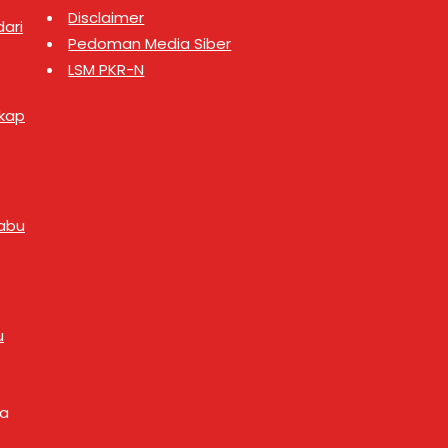
Disclaimer
ari
Pedoman Media Siber
LSM PKR-N
gkap
abu
u
ya