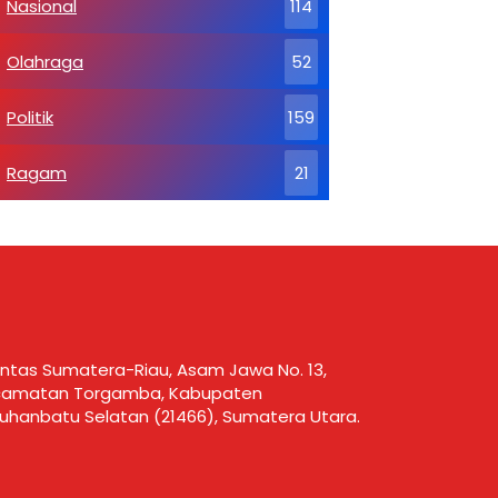
Nasional
114
Olahraga
52
Politik
159
Ragam
21
 Lintas Sumatera-Riau, Asam Jawa No. 13,
amatan Torgamba, Kabupaten
uhanbatu Selatan (21466), Sumatera Utara.