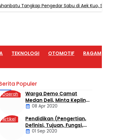
nbatu Tangkap Pengedar Sabu di Aek Kuo, Sita 3,10 Gram Sabu
A
TEKNOLOGI
OTOMOTIF
RAGAM
ARTIKEL
Berita Populer
Warga Demo Camat
Daerah
Medan Deli, Minta Kepling
08 Apr 2020
6 Titi Papan Di Copot
Karena Tak Perduli Sama
Pendidikan (Pengertian,
Artikel
Warganya
Definisi, Tujuan, Fungsi,
01 Sep 2020
dan Jenis Pendidikan)