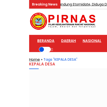
ngkar Home Industri Vape Mengandung Etomidate, Diduga Dipas
BERANDA
DAERAH
NASIONAL
Home
»
Tags "KEPALA DESA"
KEPALA DESA