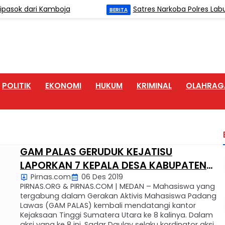
ok dari Kamboja
Satres Narkoba Polres Labuha
BERITA
POLITIK
EKONOMI
HUKUM
KRIMINAL
OLAHRAG
GAM PALAS GERUDUK KEJATISU
LAPORKAN 7 KEPALA DESA KABUPATEN
Pirnas.com
06 Des 2019
PADANG LAWAS
PIRNAS.ORG & PIRNAS.COM | MEDAN – Mahasiswa yang
tergabung dalam Gerakan Aktivis Mahasiswa Padang
Lawas (GAM PALAS) kembali mendatangi kantor
Kejaksaan Tinggi Sumatera Utara ke 8 kalinya. Dalam
aksi yang ke 8 ini, Sadar Daulay selaku kordinator aksi