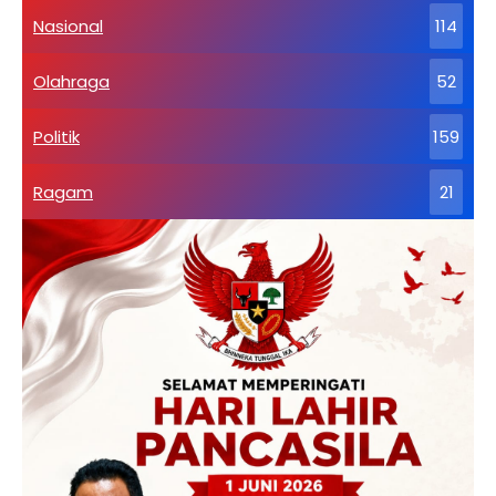
Nasional
114
Olahraga
52
Politik
159
Ragam
21