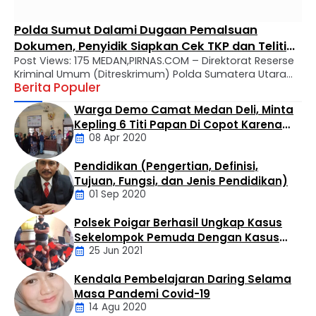
Polda Sumut Dalami Dugaan Pemalsuan
Dokumen, Penyidik Siapkan Cek TKP dan Teliti
Post Views: 175 MEDAN,PIRNAS.COM – Direktorat Reserse
Sejumlah Bukti
Kriminal Umum (Ditreskrimum) Polda Sumatera Utara
Berita Populer
terus mendalami dugaan tindak pidana pemalsuan
surat yang dilaporkan oleh Charles Bronson Surbakti.
Warga Demo Camat Medan Deli, Minta
Hal tersebut tertuang dalam surat pemberitahuan
Kepling 6 Titi Papan Di Copot Karena
perkembangan hasil penyelidikan (SP2HP) bernomor
08 Apr 2020
Tak Perduli Sama Warganya
B/1723/VII/RES.1.9/2026/Ditreskrimum tertanggal 17 Juli
2026. Dalam surat tersebut dijelaskan, penyelidikan
Pendidikan (Pengertian, Definisi,
dilakukan berdasarkan Laporan Polisi Nomor
Daerah
Tujuan, Fungsi, dan Jenis Pendidikan)
LP/B/652/IV/2026/SPKT/Polda Sumatera Utara …
01 Sep 2020
Polsek Poigar Berhasil Ungkap Kasus
Artikel
Sekelompok Pemuda Dengan Kasus
25 Jun 2021
Pencabulan
Kendala Pembelajaran Daring Selama
Daerah
Masa Pandemi Covid-19
14 Agu 2020