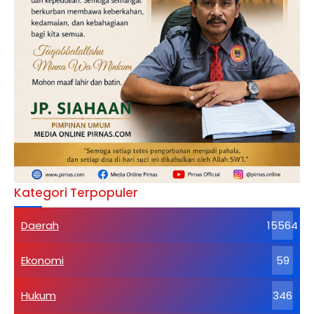
Kategori Terpopuler
Daerah
15564
Ekonomi
59
Hukum
346