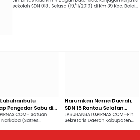
Jln. Lintas Riau Km 4 Bagan Batu, Riau, kunjugan kerja ke
sekolah SDN 018 , Selasa (19/11/2019) di Km 39 Kec. Balai
Jaya, Kab. Rokan Hilir, pada waktu jam kerja. Setibanya
rombongan di …
 Labuhanbatu
Harumkan Nama Daerah,
p Pengedar Sabu di
SDN 15 Rantau Selatan
PIRNAS.COM– Satuan
LABUHANBATU,PIRNAS.COM—Plh.
 Sita 38 Paket
Dikunjungi Plh. Sekda
Narkoba (Satres
Sekretaris Daerah Kabupaten
ika
Labuhanbatu
) Polres Labuhanbatu
Labuhanbatu yang juga
 mengungkap kasus
menjabat sebagai Kepala Dinas
n narkotika jenis sabu.
Pendidikan, Abdi Jaya Pohan, S.H.,