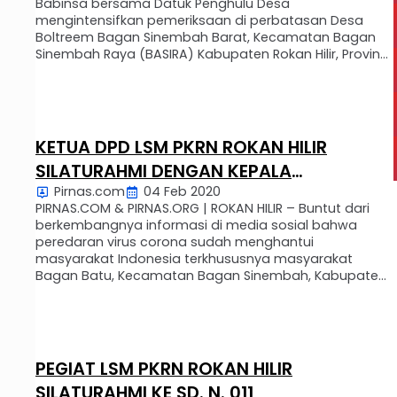
Babinsa bersama Datuk Penghulu Desa
mengintensifkan pemeriksaan di perbatasan Desa
Boltreem Bagan Sinembah Barat, Kecamatan Bagan
Sinembah Raya (BASIRA) Kabupaten Rokan Hilir, Provinsi
Riau. Adapun aparat dan personil yang terlibat ialah
Babinsa, Datuk Penghulu beserta aparat desa. Babinsa
Koramil 03/Bagan Batu E. Aritonang dan Datuk
Penghulu Suratman memeriksa …
KETUA DPD LSM PKRN ROKAN HILIR
SILATURAHMI DENGAN KEPALA
Pirnas.com
04 Feb 2020
PUSKESMAS BAGAN BATU
PIRNAS.COM & PIRNAS.ORG | ROKAN HILIR – Buntut dari
berkembangnya informasi di media sosial bahwa
peredaran virus corona sudah menghantui
masyarakat Indonesia terkhususnya masyarakat
Bagan Batu, Kecamatan Bagan Sinembah, Kabupaten
Rokan Hilir, Provinsi Riau, Ketua Dpd Lsm Rohil Alexander
Sitorus mempertanyakan kepada Kepala Puskesmas
Bagan Batu, apakah di Bagan Batu sampai saat ini
aman dan …
PEGIAT LSM PKRN ROKAN HILIR
SILATURAHMI KE SD. N. 011