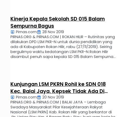
SMAN 1 Bagan Sinembah. Adapun kunjugan tersebut,
untuk menjalin hubungan baik antara …
Kinerja Kepala Sekolah SD 015 Balam
Sempurna Bagus
Pirnas.com
28 Nov 2019
PIRNAS.ORG & PIRNAS.COM | ROKAN HILIR – Rutinitas yang
dilakukan DPD LSM PKR-N untuk dunia pendidikan yang
ada di Kabupaten Rokan Hilir, rabu (27/11/2019). Seiring
bergulirnya waktu kedatangan LSM PKR-N Rokan Hilir
disambut penuh sapa kepala SD 015 Balam Sempurna,
Kabupaten Rokan Hilir tidak mengulur waktu yang lama,
tim langsung melakukan investigasi sesuai dengan
tufoksinya …
Kunjungan LSM PKRN Rohil ke SDN 018
Kec. Balai Jaya, Kepsek Tidak Ada Di
Pirnas.com
20 Nov 2019
Tempat
PIRNAS.ORG & PIRNAS.COM | BALAI JAYA – Lembaga
Swadaya Masyarakat Pilar Kesejahteraan Rakyat
Nasional (LSM PKRN) Kab. Rokan Hilir yang berkantor di