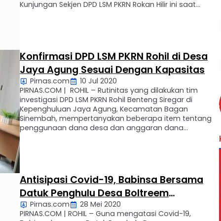
Kunjungan Sekjen DPD LSM PKRN Rokan Hilir ini saat
dikonfirmasi awak Media Pirnas menyatakan bahwa
ingin mengkonfirmasi UU nomor 6 tahun 2014 tentang
desa, Permendagri nomor 111, …
Konfirmasi DPD LSM PKRN Rohil di Desa
Jaya Agung Sesuai Dengan Kapasitas
Pirnas.com
10 Jul 2020
PIRNAS.COM | ROHIL – Rutinitas yang dilakukan tim
investigasi DPD LSM PKRN Rohil Benteng Siregar di
Kepenghuluan Jaya Agung, Kecamatan Bagan
Sinembah, mempertanyakan beberapa item tentang
penggunaan dana desa dan anggaran dana
kepenghuluan sesuai dengan aturan undang-undang
nomor 6 tahun 2014 tentang desa dan permendes
PDTT nomor 4 tahun 2015 tentang pendirian,
pengurusan, pengelolaan, dan …
Antisipasi Covid-19, Babinsa Bersama
Datuk Penghulu Desa Boltreem
Pirnas.com
28 Mei 2020
Intensifkan Pemeriksaan di Perbatasan
PIRNAS.COM | ROHIL – Guna mengatasi Covid-19,