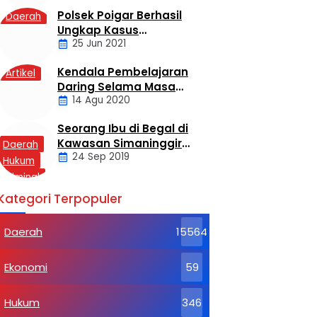
Polsek Poigar Berhasil
Daerah
Ungkap Kasus
25 Jun 2021
Sekelompok Pemuda
Dengan Kasus
Kendala Pembelajaran
Artikel
Pencabulan
Daring Selama Masa
14 Agu 2020
Pandemi Covid-19
Seorang Ibu di Begal di
Kawasan Simaninggir
Daerah
24 Sep 2019
Kota Pinang
Hukum
Kriminal
Labusel
Kategori Terpopuler
Daerah
15564
Ekonomi
59
Hukum
346