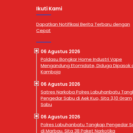
I.
wilayah hukumnya. Seorang pria
Seorang 
Ikuti Kami
ebut menjadi
berinisial MTS alias Tebe (34)
ditangk
serius
berhasil diamankan dalam
Dusun I,
menindak
operasi yang digelar di Kelurahan
Kecamat
Dapatkan Notifikasi Berita Terbaru dengan
ka dengan
Bandar Selamat, Kecamatan Aek
Labuhan
Cepat
menyasar
Kuo, Kabupaten Labuhanbatu
(4/8/202
at melalui
Utara, Selasa (4/8/2026) sekitar
WIB. Pe
ape). Kasus
pukul 14.30 WIB. Penangkapan
tersebut
an dalam
dilakukan oleh Tim Opsnal Satres
Narkoba
06 Agustus 2026
g digelar di
Narkoba …
bersama 
Poldasu Bongkar Home Industri Vape
Sastraw
Mengandung Etomidate, Diduga Dipasok d
Kamboja
06 Agustus 2026
Satres Narkoba Polres Labuhanbatu Tan
Pengedar Sabu di Aek Kuo, Sita 3,10 Gram
Sabu
06 Agustus 2026
Polres Labuhanbatu Tangkap Pengedar S
di Marbau, Sita 38 Paket Narkotika