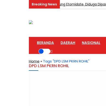
 Home Industri Vape Mengandung Etomidate, Diduga Dipasok d
BERANDA
DAERAH
NASIONAL
Home
»
Tags "DPD LSM PKRN ROHIL"
DPD LSM PKRN ROHIL