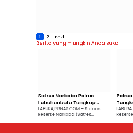
1
2
next
Berita yang mungkin Anda suka
r Home
Satres Narkoba Polres
Polres
Mengandung
Labuhanbatu Tangkap
Tangka
 Direktorat
LABURA,PIRNAS.COM – Satuan
LABURA,
ga Dipasok
Pengedar Sabu di Aek Kuo,
Marbau,
olda Sumatera
Reserse Narkoba (Satres
Reserse 
Sita 3,10 Gram Sabu
Narkot
 praktik home
Narkoba) Polres Labuhanbatu
Narkoba
roduksi liquid
kembali mengungkap kasus
kembali
etomidate,
peredaran narkotika jenis sabu di
peredara