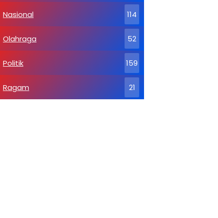
Nasional
114
Olahraga
52
Politik
159
Ragam
21