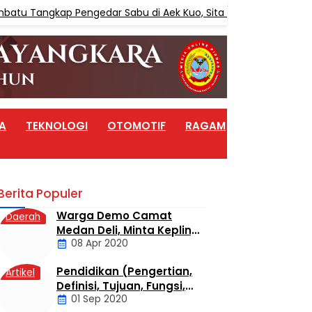
 Tangkap Pengedar Sabu di Aek Kuo, Sita 3,10 Gram Sabu
A
TEKNOLOGI
OTOMOTIF
RAGAM
ARTIKEL
Berita Populer
Warga Demo Camat
Daerah
Medan Deli, Minta Kepling
08 Apr 2020
6 Titi Papan Di Copot
Karena Tak Perduli Sama
Pendidikan (Pengertian,
Artikel
Warganya
Definisi, Tujuan, Fungsi,
01 Sep 2020
dan Jenis Pendidikan)