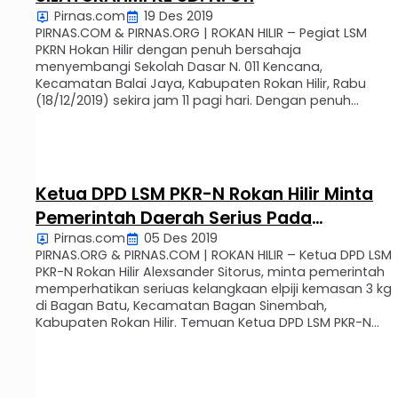
Pirnas.com
19 Des 2019
PIRNAS.COM & PIRNAS.ORG | ROKAN HILIR – Pegiat LSM
PKRN Hokan Hilir dengan penuh bersahaja
menyembangi Sekolah Dasar N. 011 Kencana,
Kecamatan Balai Jaya, Kabupaten Rokan Hilir, Rabu
(18/12/2019) sekira jam 11 pagi hari. Dengan penuh
ramah tamah dan bersahaja Ibu Kepala Sekolah SD. N.
011, Ibu Hj. Asridar, S.pd., menerima ketua LSM PKRN Rokan
Hilir …
Ketua DPD LSM PKR-N Rokan Hilir Minta
Pemerintah Daerah Serius Pada
Pirnas.com
05 Des 2019
Kelangkaan Gas Elpiji 3 Kg Di Bagan Batu
PIRNAS.ORG & PIRNAS.COM | ROKAN HILIR – Ketua DPD LSM
PKR-N Rokan Hilir Alexsander Sitorus, minta pemerintah
memperhatikan seriuas kelangkaan elpiji kemasan 3 kg
di Bagan Batu, Kecamatan Bagan Sinembah,
Kabupaten Rokan Hilir. Temuan Ketua DPD LSM PKR-N
Rokan Hilir ini berawal dari laporan masyarakat yang
datang mengadu ke kantornya, beralamat Jln. Lintas
Riau Km. …