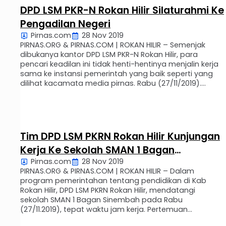
DPD LSM PKR-N Rokan Hilir Silaturahmi Ke
Pengadilan Negeri
Pirnas.com
28 Nov 2019
PIRNAS.ORG & PIRNAS.COM | ROKAN HILIR – Semenjak
dibukanya kantor DPD LSM PKR-N Rokan Hilir, para
pencari keadilan ini tidak henti-hentinya menjalin kerja
sama ke instansi pemerintah yang baik seperti yang
dilihat kacamata media pirnas. Rabu (27/11/2019).
Bahwa kinerja LSM PKR-N Rokan Hilir sangat luar biasa,
yang mempunyai visi dan misi jalin kerja sama yang
baik …
Tim DPD LSM PKRN Rokan Hilir Kunjungan
Kerja Ke Sekolah SMAN 1 Bagan
Pirnas.com
28 Nov 2019
Sinembah
PIRNAS.ORG & PIRNAS.COM | ROKAN HILIR – Dalam
program pemerintahan tentang pendidikan di Kab
Rokan Hilir, DPD LSM PKRN Rokan Hilir, mendatangi
sekolah SMAN 1 Bagan Sinembah pada Rabu
(27/11.2019), tepat waktu jam kerja. Pertemuan
kunjungan kerja ini, disambut baik oleh Kepala sekolah