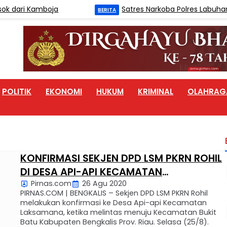
ari Kamboja
Satres Narkoba Polres Labuhanbatu
BERITA
POLITIK
EKONOMI
HUKUM
KRIMINAL
OLAHRAG
KONFIRMASI SEKJEN DPD LSM PKRN ROHIL
DI DESA API-API KECAMATAN
Pirnas.com
26 Agu 2020
LAKSAMANA TIDAK SEUTUHNYA DI JAWAB
PIRNAS.COM | BENGKALIS – Sekjen DPD LSM PKRN Rohil
KEPALA DESA
melakukan konfirmasi ke Desa Api-api Kecamatan
Laksamana, ketika melintas menuju Kecamatan Bukit
Batu Kabupaten Bengkalis Prov. Riau. Selasa (25/8).