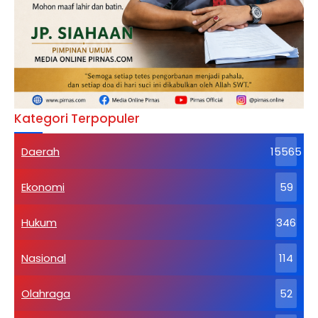
Kategori Terpopuler
Daerah
15565
Ekonomi
59
Hukum
346
Nasional
114
Olahraga
52