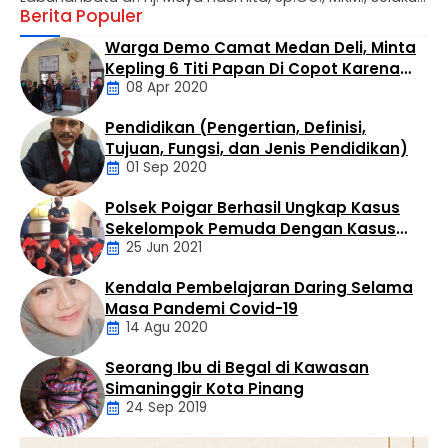
Berita Populer
Bunda PAUD Kabupaten Labuhanbatu secara resmi
mengukuhkan Bunda Pendidikan Anak Usia Dini (PAUD)
Warga Demo Camat Medan Deli, Minta
tingkat kecamatan, desa, dan kelurahan se-Kabupaten
Kepling 6 Titi Papan Di Copot Karena
Labuhanbatu. Prosesi pengukuhan berlangsung di Aula
08 Apr 2020
Tak Perduli Sama Warganya
Rumah Dinas Bupati Labuhanbatu, Rabu (29/07).
Kegiatan tersebut turut dihadiri Ketua Tim Penggerak
Pendidikan (Pengertian, Definisi,
PKK Kabupaten Labuhanbatu Ny. Wan …
Daerah
Tujuan, Fungsi, dan Jenis Pendidikan)
01 Sep 2020
Polsek Poigar Berhasil Ungkap Kasus
Artikel
Sekelompok Pemuda Dengan Kasus
25 Jun 2021
Pencabulan
Kendala Pembelajaran Daring Selama
Daerah
Masa Pandemi Covid-19
14 Agu 2020
Seorang Ibu di Begal di Kawasan
Artikel
Simaninggir Kota Pinang
24 Sep 2019