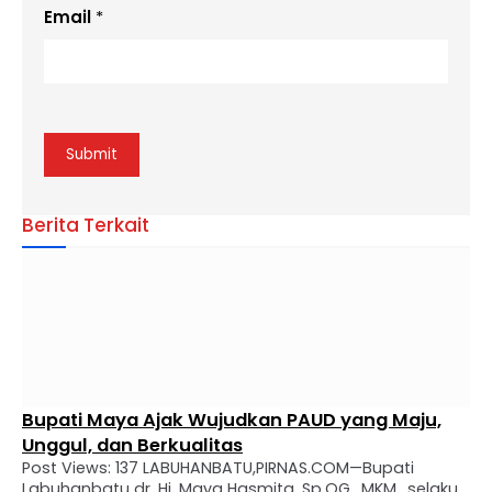
Email
*
Berita Terkait
Bupati Maya Ajak Wujudkan PAUD yang Maju,
Unggul, dan Berkualitas
Post Views: 137 LABUHANBATU,PIRNAS.COM—Bupati
Labuhanbatu dr. Hj. Maya Hasmita, Sp.OG., MKM., selaku