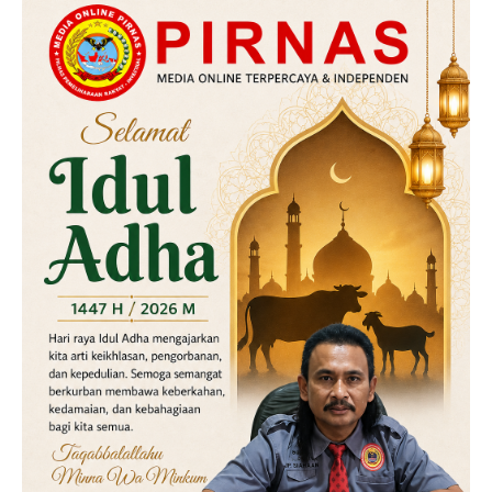
Daerah
Hukum
Kriminal
Labusel