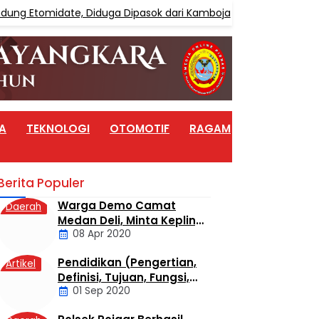
Etomidate, Diduga Dipasok dari Kamboja
Satre
BERITA
A
TEKNOLOGI
OTOMOTIF
RAGAM
ARTIKEL
Berita Populer
Warga Demo Camat
Daerah
Medan Deli, Minta Kepling
08 Apr 2020
6 Titi Papan Di Copot
Karena Tak Perduli Sama
Pendidikan (Pengertian,
Artikel
Warganya
Definisi, Tujuan, Fungsi,
01 Sep 2020
dan Jenis Pendidikan)