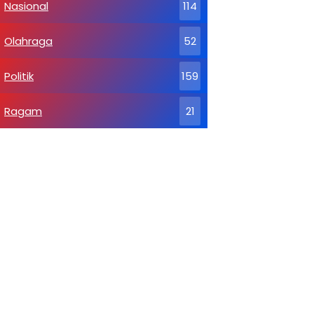
Nasional
114
Olahraga
52
Politik
159
Ragam
21