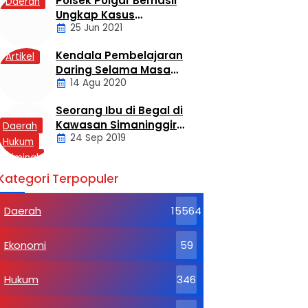
Polsek Poigar Berhasil
Daerah
Ungkap Kasus
25 Jun 2021
Sekelompok Pemuda
Dengan Kasus
Kendala Pembelajaran
Artikel
Pencabulan
Daring Selama Masa
14 Agu 2020
Pandemi Covid-19
Seorang Ibu di Begal di
Kawasan Simaninggir
Daerah
24 Sep 2019
Kota Pinang
Hukum
Kriminal
Labusel
Kategori Terpopuler
Daerah
15564
Ekonomi
59
Hukum
346