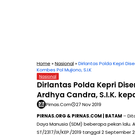
Home
»
Nasional
»
Dirlantas Polda Kepri Dis
Kombes Pol Mujiono, S.I.K
Nasional
Dirlantas Polda Kepri Dis
Ardhya Candra, S.I.K. kep
Pirnas.com
27 Nov 2019
PIRNAS.ORG & PIRNAS.COM | BATAM
– Dit
Daya Manusia (SDM) beberapa pekan lalu. At
ST/2317/IX/KEP./2019 tanggal 2 September 20