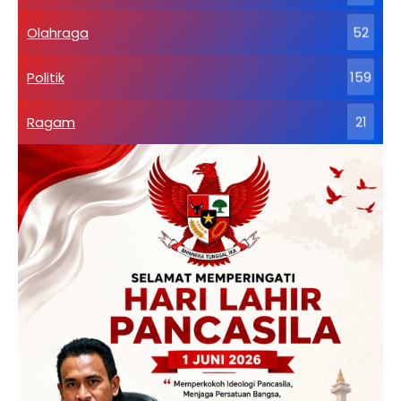
Olahraga
52
Politik
159
Ragam
21