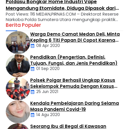
Poldasu Bongkar Home Industri Vape
Mengandung Etomidate, Diduga Dipasok dari
Post Views: 116 MEDAN,PIRNAS.COM – Direktorat Reserse
Kamboja
Narkoba Polda Sumatera Utara mengungkap praktik
Berita Populer
home industri yang memproduksi liquid vape
mengandung etomidate, narkotika golongan II.
Warga Demo Camat Medan Deli, Minta
Pengungkapan tersebut menjadi salah satu langkah
Kepling 6 Titi Papan Di Copot Karena
serius kepolisian dalam menindak peredaran narkotika
08 Apr 2020
Tak Perduli Sama Warganya
dengan modus baru yang menyasar kalangan
masyarakat melalui rokok elektronik (vape). Kasus
Pendidikan (Pengertian, Definisi,
tersebut dipaparkan dalam konferensi pers yang
Daerah
Tujuan, Fungsi, dan Jenis Pendidikan)
digelar …
01 Sep 2020
Polsek Poigar Berhasil Ungkap Kasus
Artikel
Sekelompok Pemuda Dengan Kasus
25 Jun 2021
Pencabulan
Kendala Pembelajaran Daring Selama
Daerah
Masa Pandemi Covid-19
14 Agu 2020
Seorang Ibu di Begal di Kawasan
Artikel