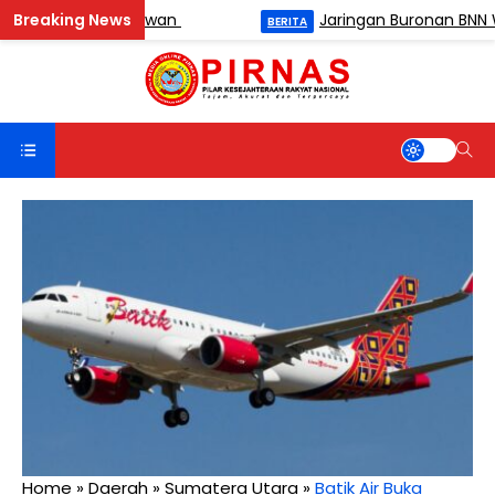
r Antar Wartawan
Jaringan Buronan BNN Wawan
BERITA
Home
»
Daerah
»
Sumatera Utara
»
Batik Air Buka