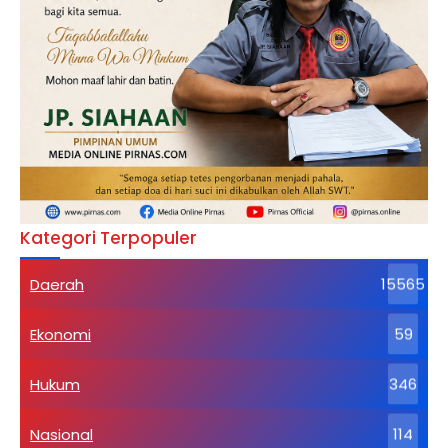
Kategori Terpopuler
Daerah
15565
Ekonomi
59
Hukum
346
Nasional
114