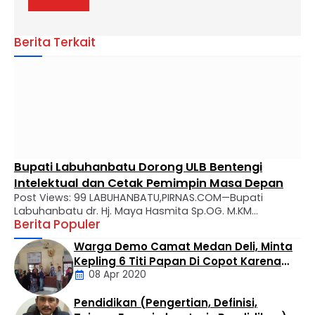
Berita Terkait
Bupati Labuhanbatu Dorong ULB Bentengi
Intelektual dan Cetak Pemimpin Masa Depan
Post Views: 99 LABUHANBATU,PIRNAS.COM—Bupati
Labuhanbatu dr. Hj. Maya Hasmita Sp.OG. M.KM
Berita Populer
menyampaikan apresiasi mendalam atas perjalanan
panjang Universitas Labuhanbatu (ULB) yang kini genap
Warga Demo Camat Medan Deli, Minta
berusia 28 tahun. Dalam usianya yang makin matang,
Kepling 6 Titi Papan Di Copot Karena
ULB diharapkan tidak hanya menjadi tempat transfer
08 Apr 2020
Tak Perduli Sama Warganya
ilmu, melainkan kawah candradimuka dalam
melahirkan generasi muda yang inovatif, kritis, dan
Pendidikan (Pengertian, Definisi,
berkarakter. Apresiasi tersebut disampaikan Bupati …
Daerah