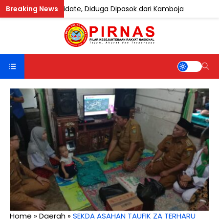
andung Etomidate, Diduga Dipasok dari Kamboja
BERIT
Home
»
Daerah
»
SEKDA ASAHAN TAUFIK ZA TERHARU