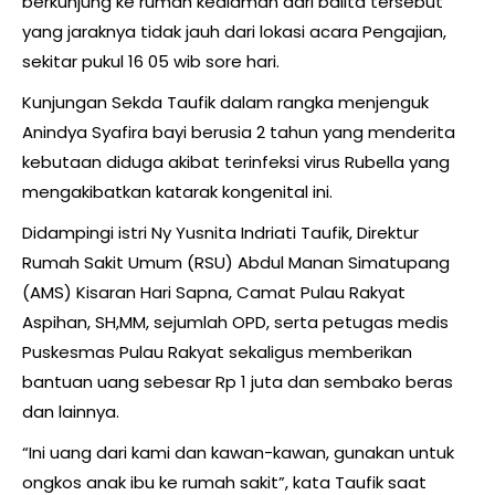
berkunjung ke rumah kediaman dari balita tersebut
yang jaraknya tidak jauh dari lokasi acara Pengajian,
sekitar pukul 16 05 wib sore hari.
Kunjungan Sekda Taufik dalam rangka menjenguk
Anindya Syafira bayi berusia 2 tahun yang menderita
kebutaan diduga akibat terinfeksi virus Rubella yang
mengakibatkan katarak kongenital ini.
Didampingi istri Ny Yusnita Indriati Taufik, Direktur
Rumah Sakit Umum (RSU) Abdul Manan Simatupang
(AMS) Kisaran Hari Sapna, Camat Pulau Rakyat
Aspihan, SH,MM, sejumlah OPD, serta petugas medis
Puskesmas Pulau Rakyat sekaligus memberikan
bantuan uang sebesar Rp 1 juta dan sembako beras
dan lainnya.
“Ini uang dari kami dan kawan-kawan, gunakan untuk
ongkos anak ibu ke rumah sakit”, kata Taufik saat