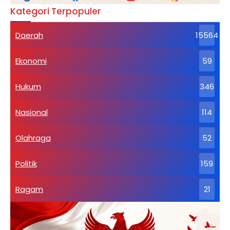
Kategori Terpopuler
Daerah
15564
Ekonomi
59
Hukum
346
Nasional
114
Olahraga
52
Politik
159
Ragam
21