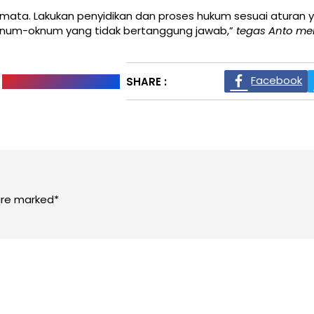
p mata. Lakukan penyidikan dan proses hukum sesuai aturan y
eh oknum-oknum yang tidak bertanggung jawab,”
tegas Anto me
Facebook
Perkebunan Teluk Panji
SHARE :
 are marked*