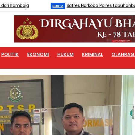
boja
Satres Narkoba Polres Labuhanbatu Tangk
BERITA
POLITIK
EKONOMI
HUKUM
KRIMINAL
OLAHRAG