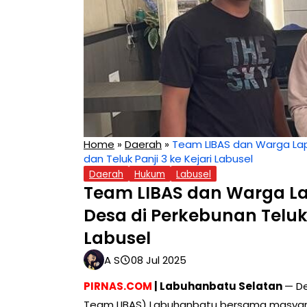
Home
»
Daerah
»
Team LIBAS dan Warga Lap
dan Teluk Panji 3 ke Kejari Labusel
Daerah
Hukum
Labusel
Team LIBAS dan Warga L
Desa di Perkebunan Teluk P
Labusel
A S
08 Jul 2025
PIRNAS.COM
| Labuhanbatu Selatan
— De
Team LIBAS) Labuhanbatu bersama masyara