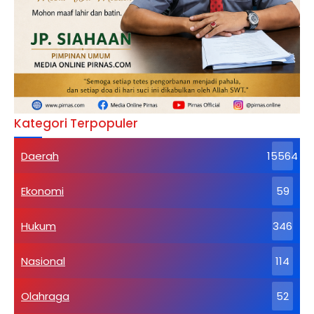
Kategori Terpopuler
Daerah
15564
Ekonomi
59
Hukum
346
Nasional
114
Olahraga
52