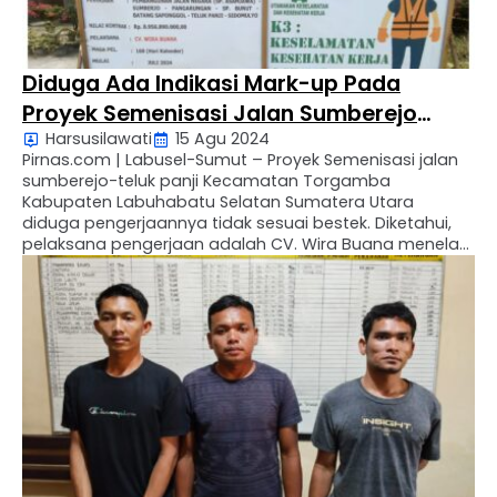
Diduga Ada Indikasi Mark-up Pada
Proyek Semenisasi Jalan Sumberejo
Harsusilawati
15 Agu 2024
Labuhanbatu Selatan
Pirnas.com | Labusel-Sumut – Proyek Semenisasi jalan
sumberejo-teluk panji Kecamatan Torgamba
Kabupaten Labuhabatu Selatan Sumatera Utara
diduga pengerjaannya tidak sesuai bestek. Diketahui,
pelaksana pengerjaan adalah CV. Wira Buana menelan
biaya Sebesar 8,9 miliar lebih melalui Anggaran Alokasi
Dana Khusus Tahun Anggaran 2024. Komisi Pencari
Fakta Independen Republik Indonesia (KPFI-RI) Sumatera
Utara, Sutrisno Atma Pasaribu, angkat …