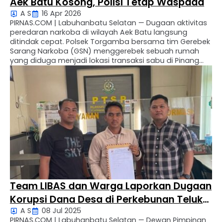
Aek Batu Kosong, Polisi Tetap Waspada
A S
16 Apr 2026
PIRNAS.COM | Labuhanbatu Selatan — Dugaan aktivitas
peredaran narkoba di wilayah Aek Batu langsung
ditindak cepat. Polsek Torgamba bersama tim Gerebek
Sarang Narkoba (GSN) menggerebek sebuah rumah
yang diduga menjadi lokasi transaksi sabu di Pinang
Awan Cikampak I B, Kecamatan Torgamba, Kamis
(16/4/2026) sore. Penggerebekan ini dipicu laporan
warga yang resah dengan maraknya dugaan
penyalahgunaan …
Team LIBAS dan Warga Laporkan Dugaan
Korupsi Dana Desa di Perkebunan Teluk
A S
08 Jul 2025
Panji dan Teluk Panji 3 ke Kejari Labusel
PIRNAS.COM | Labuhanbatu Selatan — Dewan Pimpinan