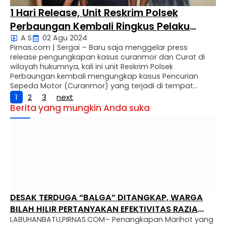
1 Hari Release, Unit Reskrim Polsek
Perbaungan Kembali Ringkus Pelaku
A S
02 Agu 2024
Pencurian Sepeda Motor Dan Dua
Pirnas.com | Sergai – Baru saja menggelar press
Penadahnya
release pengungkapan kasus curanmor dan Curat di
wilayah hukumnya, kali ini unit Reskrim Polsek
Perbaungan kembali mengungkap kasus Pencurian
Sepeda Motor (Curanmor) yang terjadi di tempat
potong ayam Pajak Baru Kelurahan Batang Tetap,
1
2
3
next
Kecamatan Perbaungan, Kabupaten Serdang Bedagai
Berita yang mungkin Anda suka
pada hari Rabu (10/7/20249 sekira pukul 4.30 Wib . …
DESAK TERDUGA “BALGA” DITANGKAP, WARGA
BILAH HILIR PERTANYAKAN EFEKTIVITAS RAZIA
LABUHANBATU,PIRNAS.COM– Penangkapan Marihot yang
NARKOBA