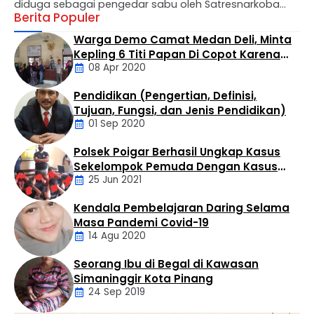
diduga sebagai pengedar sabu oleh Satresnarkoba
Berita Populer
Polres Labuhanbatu memicu gelombang keresahan
dan desakan dari masyarakat. Warga Kelurahan Negeri
Warga Demo Camat Medan Deli, Minta
Lama kini menuntut Polsek Bilah Hilir untuk segera
Kepling 6 Titi Papan Di Copot Karena
meringkus “Balga”, sosok yang santer disebut sebagai
08 Apr 2020
Tak Perduli Sama Warganya
suplayer sekaligus bandar besar yang mengendalikan
peredaran barang haram tersebut. Marihot diketahui
Pendidikan (Pengertian, Definisi,
mengoperasikan bisnis haramnya di wilayah Titi …
Daerah
Tujuan, Fungsi, dan Jenis Pendidikan)
01 Sep 2020
Polsek Poigar Berhasil Ungkap Kasus
Artikel
Sekelompok Pemuda Dengan Kasus
25 Jun 2021
Pencabulan
Kendala Pembelajaran Daring Selama
Daerah
Masa Pandemi Covid-19
14 Agu 2020
Seorang Ibu di Begal di Kawasan
Artikel
Simaninggir Kota Pinang
24 Sep 2019