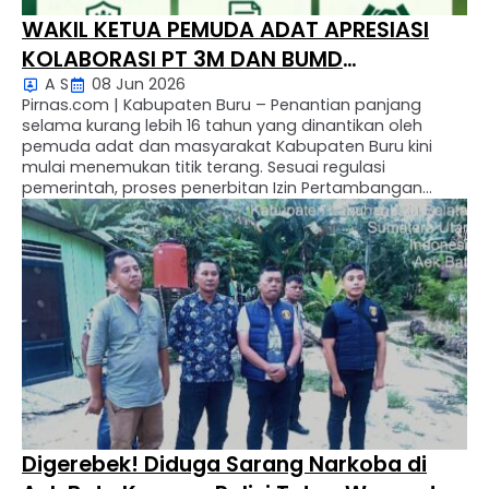
WAKIL KETUA PEMUDA ADAT APRESIASI
KOLABORASI PT 3M DAN BUMD
A S
08 Jun 2026
KABUPATEN BURU DALAM PENATAAN EKS
Pirnas.com | Kabupaten Buru – Penantian panjang
PETI GUNUNG BOTAK
selama kurang lebih 16 tahun yang dinantikan oleh
pemuda adat dan masyarakat Kabupaten Buru kini
mulai menemukan titik terang. Sesuai regulasi
pemerintah, proses penerbitan Izin Pertambangan
Rakyat (IPR) diawali melalui pembentukan koperasi.
Dalam hal ini, PT 3M sebagai afiliasi dari empat koperasi
produsen dikabarkan telah melengkapi seluruh
dokumen …
Digerebek! Diduga Sarang Narkoba di