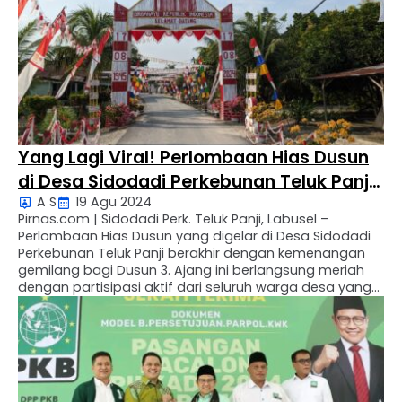
Yang Lagi Viral! Perlombaan Hias Dusun
di Desa Sidodadi Perkebunan Teluk Panji,
A S
19 Agu 2024
Labusel
Pirnas.com | Sidodadi Perk. Teluk Panji, Labusel –
Perlombaan Hias Dusun yang digelar di Desa Sidodadi
Perkebunan Teluk Panji berakhir dengan kemenangan
gemilang bagi Dusun 3. Ajang ini berlangsung meriah
dengan partisipasi aktif dari seluruh warga desa yang
menampilkan kreativitas mereka dalam menghias
dusun masing-masing. Kegiatan ini tidak hanya
menghasilkan karya seni yang menarik, tetapi …