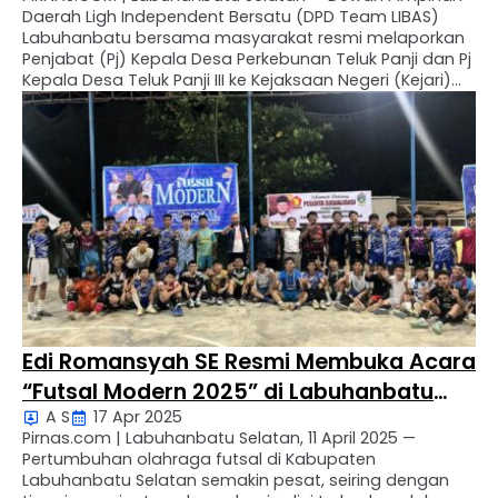
Daerah Ligh Independent Bersatu (DPD Team LIBAS)
Labuhanbatu bersama masyarakat resmi melaporkan
Penjabat (Pj) Kepala Desa Perkebunan Teluk Panji dan Pj
Kepala Desa Teluk Panji III ke Kejaksaan Negeri (Kejari)
Labuhanbatu Selatan pada Senin, 7 Juli 2025. Laporan
tersebut disampaikan melalui surat resmi bernomor:
XXII/LBS/VII/2025 dan XXIII/LBS/VII/2025, yang …
Edi Romansyah SE Resmi Membuka Acara
“Futsal Modern 2025” di Labuhanbatu
A S
17 Apr 2025
Selatan
Pirnas.com | Labuhanbatu Selatan, 11 April 2025 —
Pertumbuhan olahraga futsal di Kabupaten
Labuhanbatu Selatan semakin pesat, seiring dengan