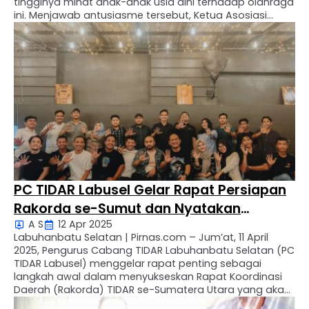
tingginya minat anak-anak usia dini terhadap olahraga
ini. Menjawab antusiasme tersebut, Ketua Asosiasi
Futsal Kabupaten (AFK) Labuhanbatu Selatan periode
2022–2027, Edi Romansyah SE, secara resmi membuka
acara bertajuk Futsal Modern 2025. Dalam kegiatan ini,
AFK Labuhanbatu …
PC TIDAR Labusel Gelar Rapat Persiapan
Rakorda se-Sumut dan Nyatakan
A S
12 Apr 2025
Dukungan untuk Sis Rahayu Saraswati
Labuhanbatu Selatan | Pirnas.com – Jum’at, 11 April
2025, Pengurus Cabang TIDAR Labuhanbatu Selatan (PC
TIDAR Labusel) menggelar rapat penting sebagai
langkah awal dalam menyukseskan Rapat Koordinasi
Daerah (Rakorda) TIDAR se-Sumatera Utara yang akan
digelar di Labusel. Selain membahas teknis dan strategi