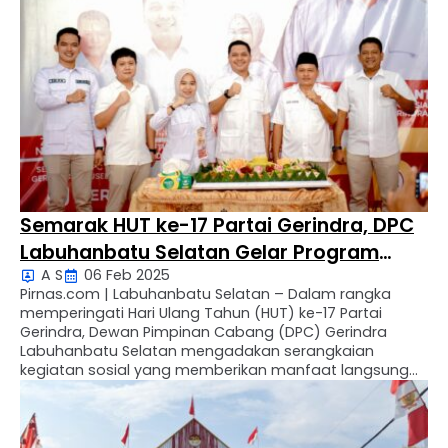
pelaksanaan Rakorda, rapat ini juga menjadi
momentum penyampaian pernyataan sikap resmi
organisasi terhadap …
Semarak HUT ke-17 Partai Gerindra, DPC
Labuhanbatu Selatan Gelar Program
A S
06 Feb 2025
Sosial
Pirnas.com | Labuhanbatu Selatan – Dalam rangka
memperingati Hari Ulang Tahun (HUT) ke-17 Partai
Gerindra, Dewan Pimpinan Cabang (DPC) Gerindra
Labuhanbatu Selatan mengadakan serangkaian
kegiatan sosial yang memberikan manfaat langsung
bagi masyarakat. Acara ini berlangsung pada Selasa, 6
Februari 2025, di Kota Pinang dan dihadiri oleh seluruh
pengurus dan berbagai elemen masyarakat. Kegiatan
utama dalam …