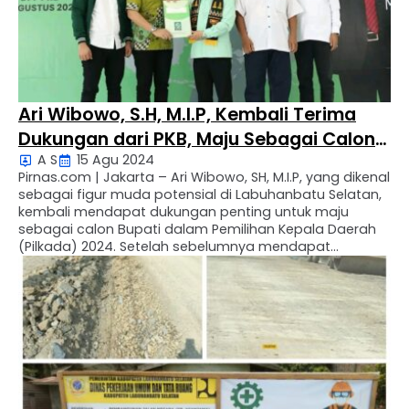
Ari Wibowo, S.H, M.I.P, Kembali Terima
Dukungan dari PKB, Maju Sebagai Calon
A S
15 Agu 2024
Bupati Labuhanbatu Selatan
Pirnas.com | Jakarta – Ari Wibowo, SH, M.I.P, yang dikenal
sebagai figur muda potensial di Labuhanbatu Selatan,
kembali mendapat dukungan penting untuk maju
sebagai calon Bupati dalam Pemilihan Kepala Daerah
(Pilkada) 2024. Setelah sebelumnya mendapat
dukungan dari Partai Gerindra dan PKS, Ari Wibowo kini
menerima B1KWK dari Partai Kebangkitan Bangsa (PKB).
Penyerahan B1KWK ini dilakukan …