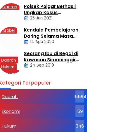
Polsek Poigar Berhasil
Daerah
Ungkap Kasus
25 Jun 2021
Sekelompok Pemuda
Dengan Kasus
Kendala Pembelajaran
Artikel
Pencabulan
Daring Selama Masa
14 Agu 2020
Pandemi Covid-19
Seorang Ibu di Begal di
Kawasan Simaninggir
Daerah
24 Sep 2019
Kota Pinang
Hukum
Kriminal
Labusel
Kategori Terpopuler
Daerah
15564
Ekonomi
59
Hukum
346