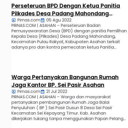
Perseteruan BPD Dengan Ketua Panitia
Pilkades Desa Padang Mahondang
Pirnas.com
05 Agu 2022
Berujung Damai
PIRNAS.COM | ASAHAN – Perseteruan Badan
Pemusyawaratan Desa (BPD) dengan panitia Pemilihan
Kepala Desa (Pilkades) Desa Padang Mahondang,
Kecamatan Pulau Rakyat, Kabupaten Asahan terkait
adanya pro dan kontra pemecatan ketua Panitia
Pilkades berujung damai. Kabar perdamaian ini
dibenarkan Marudut Tua Sinaga ketua BPD desa
Padang Mahondang saat dikonfirmasi wartawan
melalui telepon seluler, Kamis (04/08). Ya …
Warga Pertanyakan Bangunan Rumah
Jaga Kantor BP. Sei Pasir Asahan
Pirnas.com
21 Jul 2022
PIRNAS.COM | ASAHAN – Warga dan masyarakat
pertanyakan pembangunan Rumah Jaga Balai
Penyuluhan ( BP ) Sei Pasir Dusun 8 Desa Sei Pasir
Kecamatan Sei Kepayang Timur. Kab. Asahan
dikerjakan tukang tanpa menggunakan Papan Pelang
Proyek. Demikian Pengamatan Wartawan Sabtu ( 16/7 /