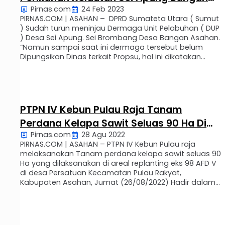
Pirnas.com
24 Feb 2023
Asahan
PIRNAS.COM | ASAHAN – DPRD Sumateta Utara ( Sumut
) Sudah turun meninjau Dermaga Unit Pelabuhan ( DUP
) Desa Sei Apung. Sei Brombang Desa Bangan Asahan.
“Namun sampai saat ini dermaga tersebut belum
Dipungsikan Dinas terkait Propsu, hal ini dikatakan
Rinaldi mengaku staf anggota kantor UPTD Sei Apung
Desa Bangan Asahan saat ditanyai Wartawan. …
PTPN IV Kebun Pulau Raja Tanam
Perdana Kelapa Sawit Seluas 90 Ha Di
Pirnas.com
28 Agu 2022
Areal Afd V
PIRNAS.COM | ASAHAN – PTPN IV Kebun Pulau raja
melaksanakan Tanam perdana kelapa sawit seluas 90
Ha yang dilaksanakan di areal replanting eks 98 AFD V
di desa Persatuan Kecamatan Pulau Rakyat,
Kabupaten Asahan, Jumat (26/08/2022) Hadir dalam
acara tanam perdana kelapa sawit tersebut,
perwakilan GM Distrik II PTPN IV, Manager Unit PTPN IV
Pulu …