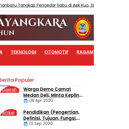
tu Tangkap Pengedar Sabu di Aek Kuo, Sita 3,10 Gram Sabu
A
TEKNOLOGI
OTOMOTIF
RAGAM
ARTIKEL
Berita Populer
Warga Demo Camat
Daerah
Medan Deli, Minta Kepling
08 Apr 2020
6 Titi Papan Di Copot
Karena Tak Perduli Sama
Pendidikan (Pengertian,
Artikel
Warganya
Definisi, Tujuan, Fungsi,
01 Sep 2020
dan Jenis Pendidikan)