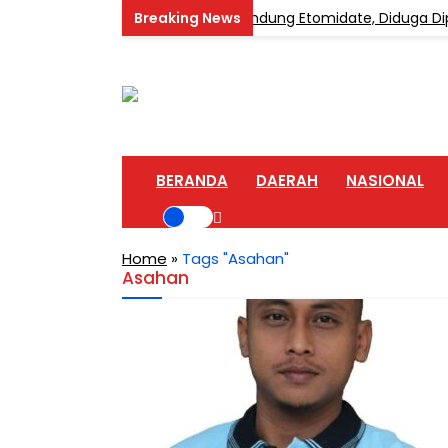
kar Home Industri Vape Mengandung Etomidate, Diduga Dipasok
BERANDA
DAERAH
NASIONAL
Home
»
Tags "Asahan"
Asahan