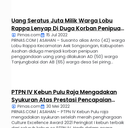
2022 ) di lokasi bangunan. Kepala tukang bangunan
rumah BP saat ditanyai …
Uang Seratus Juta Milik Warga Lobu
Rappa Lenyap Di Duga Korban Penipuan
Pirnas.com
15 Jul 2022
Dukun
PIRNAS.COM | ASAHAN – Susanto alias Anto (42) warga
Lobu Rappa Kecamatan Aek Songsongan, Kabupaten
Asahan diduga menjadi korban penipuan
penggandaan uang yang dilakukan AD (50) warga
Tanjungbalai dan AB (65) warga desa Sei piring
kecamatan Pulau rakyat, kedua pelaku tersebut
berprofesi sebagai dukun. Informasi yang diperoleh
dari korban, dugaan penipuan itu terjadi sejak bulan …
PTPN IV Kebun Pulu Raja Mengadakan
Syukuran Atas Prestasi Pencapaian
Pirnas.com
30 Mei 2022
Peringkat I Kebun Terbaik
PIRNAS.COM | ASAHAN – PTPN IV Kebun Pulu raja
mengadakan syukuran setelah meraih penghargaan
Culture Excellence Award 2021 Peringkat I kebun terbaik