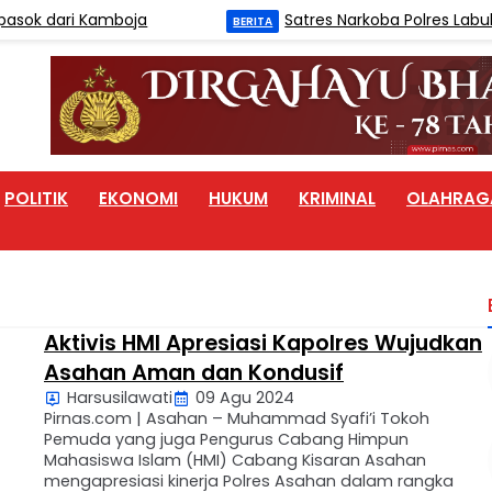
 dari Kamboja
Satres Narkoba Polres Labuhanba
BERITA
POLITIK
EKONOMI
HUKUM
KRIMINAL
OLAHRAG
Aktivis HMI Apresiasi Kapolres Wujudkan
Asahan Aman dan Kondusif
Harsusilawati
09 Agu 2024
Pirnas.com | Asahan – Muhammad Syafi’i Tokoh
Pemuda yang juga Pengurus Cabang Himpun
Mahasiswa Islam (HMI) Cabang Kisaran Asahan
mengapresiasi kinerja Polres Asahan dalam rangka