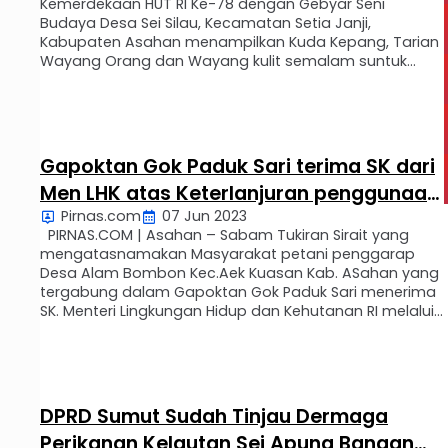
Kemerdekaan HUT RI Ke-78 dengan Gebyar Seni
Budaya Desa Sei Silau, Kecamatan Setia Janji,
Kabupaten Asahan menampilkan Kuda Kepang, Tarian
Wayang Orang dan Wayang kulit semalam suntuk
untuk memeriahkan yang sudah menjadi tradisi warga
Jawa, pada Kamis 31 Agustus, dimulai sekitar pukul
15.00 Wib Sore s/d Selesai. Acara …
Gapoktan Gok Paduk Sari terima SK dari
Men LHK atas Keterlanjuran penggunaan
Pirnas.com
07 Jun 2023
Kawasan Hutan
PIRNAS.COM | Asahan – Sabam Tukiran Sirait yang
mengatasnamakan Masyarakat petani penggarap
Desa Alam Bombon Kec.Aek Kuasan Kab. ASahan yang
tergabung dalam Gapoktan Gok Paduk Sari menerima
SK. Menteri Lingkungan Hidup dan Kehutanan RI melalui
pendamping dari Lembaga Konservasi Lingkungan
Hidup (LKLH) yang berkantor di Gd.GKBI Lt.39
Jln.Jend.Sudirman Jakarta Pusat pada hari Senin 5 …
DPRD Sumut Sudah Tinjau Dermaga
Perikanan Kelautan Sei Apung Bangan