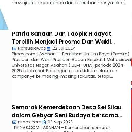
mewujudkan Keamanan dan ketertiban masyarakat
(Kamtibmas) yang aman dan kondusif. Kamis
(08/08/2024) Kepada Wartawan M. Syafi’i
mengungkap bahwa dirinya melihat kinerja positif
Polres Asahan yang dipimpin oleh AKBP Afdal Zunaidi …
Patria Sahdan Dan Taopik Hidayat
Terpilih Menjadi Presma Dan Wakil
Harsusilawati
22 Jul 2024
Presma Universitas Asahan Periode
Pirnas.com | Asahan – Pemilihan Umum Raya (Pemira)
2024 – 2025
Presiden dan Wakil Presiden Badan Eksekutif Mahasiswa
Universitas Negeri Asahan ( BEM- UNA) periode 2024-
2025 telah usai. Pasangan calon tidak melakukan
kampanye ke masing-masing fakultas, tetapi
melakukan adu visi misi melalui debat. Dalam sidang
Penetapan Hasil yang diselenggarakan oleh Panitia
Komisi Pemilihan Raya ( KPR ), Jum’at …
Semarak Kemerdekaan Desa Sei Silau
dalam Gebyar Seni Budaya bersama
Pirnas.com
03 Sep 2023
Ganjar di Kabupaten Asahan
PIRNAS.COM | ASAHAN – Kemeriahan semarak