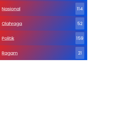
Nasional
114
Olahraga
52
Politik
159
Ragam
21