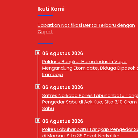
I.
wilayah hukumnya. Seorang pria
Seorang 
Ikuti Kami
ebut menjadi
berinisial MTS alias Tebe (34)
ditangk
serius
berhasil diamankan dalam
Dusun I,
menindak
operasi yang digelar di Kelurahan
Kecamat
Dapatkan Notifikasi Berita Terbaru dengan
ka dengan
Bandar Selamat, Kecamatan Aek
Labuhan
Cepat
menyasar
Kuo, Kabupaten Labuhanbatu
(4/8/202
at melalui
Utara, Selasa (4/8/2026) sekitar
WIB. Pe
ape). Kasus
pukul 14.30 WIB. Penangkapan
tersebut
an dalam
dilakukan oleh Tim Opsnal Satres
Narkoba
06 Agustus 2026
g digelar di
Narkoba …
bersama 
Poldasu Bongkar Home Industri Vape
Sastraw
Mengandung Etomidate, Diduga Dipasok d
Kamboja
06 Agustus 2026
Satres Narkoba Polres Labuhanbatu Tan
Pengedar Sabu di Aek Kuo, Sita 3,10 Gram
Sabu
06 Agustus 2026
Polres Labuhanbatu Tangkap Pengedar S
di Marbau, Sita 38 Paket Narkotika