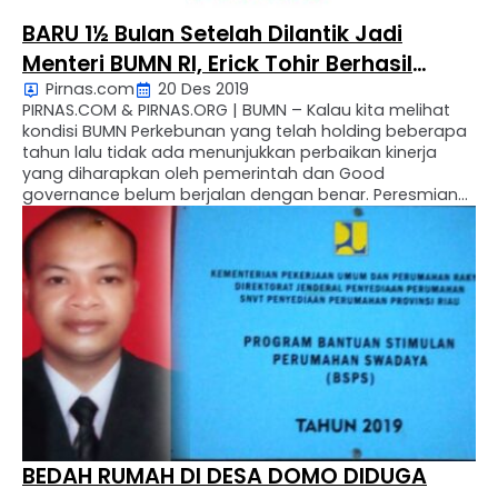
BARU 1½ Bulan Setelah Dilantik Jadi
Menteri BUMN RI, Erick Tohir Berhasil
Pirnas.com
20 Des 2019
Membuka Kebobrokan Salah Satu BUMN
PIRNAS.COM & PIRNAS.ORG | BUMN – Kalau kita melihat
kondisi BUMN Perkebunan yang telah holding beberapa
tahun lalu tidak ada menunjukkan perbaikan kinerja
yang diharapkan oleh pemerintah dan Good
governance belum berjalan dengan benar. Peresmian
Holding BUMN Perkebunan tanggal 02/10/2014 di
halaman kantor PTPN XI Jalan Merak, Surabaya, dengan
tujuan untuk peningkatan daya saing, penciptaan nilai
…
BEDAH RUMAH DI DESA DOMO DIDUGA