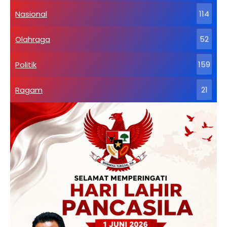
Nasional
114
Olahraga
52
Politik
159
Ragam
21