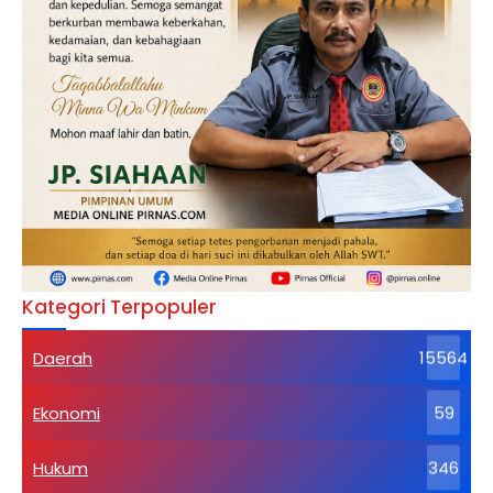
Kategori Terpopuler
Daerah
15564
Ekonomi
59
Hukum
346