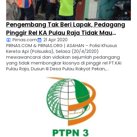
Pengembang Tak Beri Lapak, Pedagang
Pinggir Rel KA Pulau Raja Tidak Mau
Pirnas.com
21 Apr 2020
Bongkar Kiosnya
PIRNAS.COM & PIRNAS.ORG | ASAHAN – Polisi Khusus
Kereta Api (Polsuska), Selasa (20/4/2020)
mewawancarai dan vidiokan sejumlah pedangang
yang tidak membongkar kiosnya di pinggir rel PT.KAI
Pulau Raja, Dusun III Desa Pulau Rakyat Pekan,
Kecamatan Pulau Rakyat, Kabupaten Asahan. Ayub
Sitorus (57) salah seorang pedagang mengatakan,
ada beberapa pedagang yang belum membongkar
kiosnya, karena tidak mendapat …