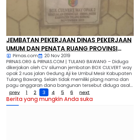
JEMBATAN PEKERJAAN DINAS PEKERJAAN
UMUM DAN PENATA RUANG PROVINSI
Pirnas.com
20 Nov 2019
LAMPUNG
PIRNAS.ORG & PIRNAS.COM | TULANG BAWANG – Diduga
dikerjakan oleh CV siluman jembatan BOX CULVERT way
opak 2 ruas jalan Gedung Aji ke Umbul Mesir Kabupaten
Tulang Bawang. Selain tidak memiliki plang nama dan
pagu anggaran dana bangunan tersebut diduga asal
jadi beberapa kali kami coba menghubungi pengawas
prev
1
2
3
4
5
6
next
dan konsultannya namun tak pernah ada di lokasi …
Berita yang mungkin Anda suka