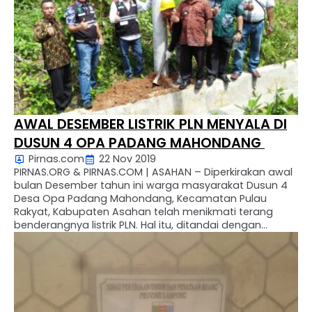
AWAL DESEMBER LISTRIK PLN MENYALA DI
DUSUN 4 OPA PADANG MAHONDANG
Pirnas.com
22 Nov 2019
PIRNAS.ORG & PIRNAS.COM | ASAHAN – Diperkirakan awal
bulan Desember tahun ini warga masyarakat Dusun 4
Desa Opa Padang Mahondang, Kecamatan Pulau
Rakyat, Kabupaten Asahan telah menikmati terang
benderangnya listrik PLN. Hal itu, ditandai dengan
penancapan pertama tiang beton jaringan listrik PLN,
pada Jum’at (22/11/2019). Penancapan tiang pertama
ini disaksikan Manajer Proyek Kelistrikan PLN wilayah …