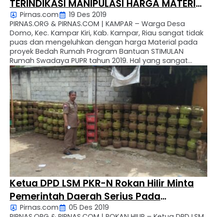
TERINDIKASI MANIPULASI HARGA MATERIAL
Pirnas.com
19 Des 2019
BANGUNAN
PIRNAS.ORG & PIRNAS.COM | KAMPAR – Warga Desa
Domo, Kec. Kampar Kiri, Kab. Kampar, Riau sangat tidak
puas dan mengeluhkan dengan harga Material pada
proyek Bedah Rumah Program Bantuan STIMULAN
Rumah Swadaya PUPR tahun 2019. Hal yang sangat
mengherankan dan sungguh ironis, sangat kita
sayangkan program yang begitu bagus dari
pemerintah pusat tapi terusik dan …
Ketua DPD LSM PKR-N Rokan Hilir Minta
Pemerintah Daerah Serius Pada
Pirnas.com
05 Des 2019
Kelangkaan Gas Elpiji 3 Kg Di Bagan Batu
PIRNAS.ORG & PIRNAS.COM | ROKAN HILIR – Ketua DPD LSM