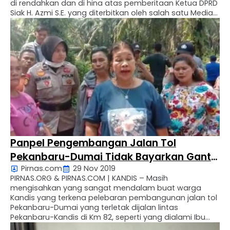
di rendahkan dan di hina atas pemberitaan Ketua DPRD
Siak H. Azmi S.E. yang diterbitkan oleh salah satu Media
di Riau dengan judul “Diganti Rugi Dengan Rp.180 juta Per
Hektar Untuk Tol Pekanbaru-Dumai Ibu-ibu di Kandis …
Panpel Pengembangan Jalan Tol
Pekanbaru-Dumai Tidak Bayarkan Ganti
Pirnas.com
29 Nov 2019
Rugi Lahan Untuk Pintu Gerbang Tol
PIRNAS.ORG & PIRNAS.COM | KANDIS – Masih
Dengan Alasan Itu Milik PT. Chevron
mengisahkan yang sangat mendalam buat warga
Kandis yang terkena pelebaran pembangunan jalan tol
Pekanbaru-Dumai yang terletak dijalan lintas
Pekanbaru-Kandis di Km 82, seperti yang dialami Ibu
Medan Ribka br Sembiring dan Jonatan ginting/Kalvin