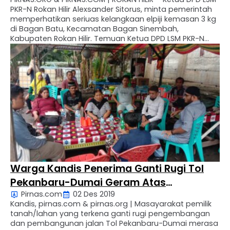
PKR-N Rokan Hilir Alexsander Sitorus, minta pemerintah
memperhatikan seriuas kelangkaan elpiji kemasan 3 kg
di Bagan Batu, Kecamatan Bagan Sinembah,
Kabupaten Rokan Hilir. Temuan Ketua DPD LSM PKR-N
Rokan Hilir ini berawal dari laporan masyarakat yang
datang mengadu ke kantornya, beralamat Jln. Lintas
Riau Km. …
Warga Kandis Penerima Ganti Rugi Tol
Pekanbaru-Dumai Geram Atas
Pirnas.com
02 Des 2019
Pernyataan Ketua DPRD Siak Di Media
Kandis, pirnas.com & pirnas.org | Masayarakat pemilik
tanah/lahan yang terkena ganti rugi pengembangan
dan pembangunan jalan Tol Pekanbaru-Dumai merasa