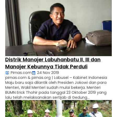
Ginting. Ibu Medan Ribka br Sembiring menyampaikan,
tanah nya yang terkena ganti rugi untuk pintu …
Distrik Manajer Labuhanbatu II, III dan
Manajer Kebunnya Tidak Perduli
Pirnas.com
24 Nov 2019
pirnas.com & pirnas.org | Labusel – Kabinet Indonesia
Maju baru saja dilantik oleh Presiden Jokowi dan para
Menteri, Wakil Menteri sudah mulai bekerja. Menteri
BUMN Erick Thohir pada tanggal 23 Oktober 2019 yang
lalu telah melaksanakan sertijab di Gedung
Kementerian BUMN Jakarta Pusat. Menteri BUMN Erick
Thoir telah meminta Direksi BUMN untuk membuat
rencana kerja …