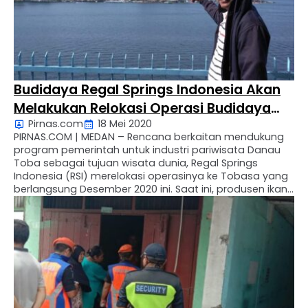
Budidaya Regal Springs Indonesia Akan
Melakukan Relokasi Operasi Budidaya
Pirnas.com
18 Mei 2020
Ikan Nila
PIRNAS.COM | MEDAN – Rencana berkaitan mendukung
program pemerintah untuk industri pariwisata Danau
Toba sebagai tujuan wisata dunia, Regal Springs
Indonesia (RSI) merelokasi operasinya ke Tobasa yang
berlangsung Desember 2020 ini. Saat ini, produsen ikan
tilapia (nila) tersebut telah berdiskusi dengan jajaran
pemerintah daerah dan masyarakat setempat.
Demikian External Affair Senior Manager Regal Dprings
Indonesia …