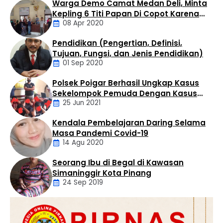
Warga Demo Camat Medan Deli, Minta
berhasil diamankan dalam operasi yang digelar di
Kepling 6 Titi Papan Di Copot Karena
Kelurahan Bandar Selamat, Kecamatan Aek Kuo,
08 Apr 2020
Tak Perduli Sama Warganya
Kabupaten Labuhanbatu Utara, Selasa (4/8/2026)
sekitar pukul 14.30 WIB. Penangkapan dilakukan oleh Tim
Pendidikan (Pengertian, Definisi,
Opsnal Satres Narkoba …
Daerah
Tujuan, Fungsi, dan Jenis Pendidikan)
01 Sep 2020
Polsek Poigar Berhasil Ungkap Kasus
Artikel
Sekelompok Pemuda Dengan Kasus
25 Jun 2021
Pencabulan
Kendala Pembelajaran Daring Selama
Daerah
Masa Pandemi Covid-19
14 Agu 2020
Seorang Ibu di Begal di Kawasan
Artikel
Simaninggir Kota Pinang
24 Sep 2019
Daerah
Hukum