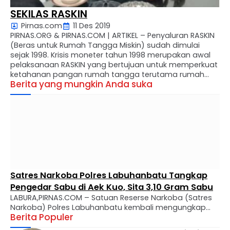
SEKILAS RASKIN
Pirnas.com
11 Des 2019
PIRNAS.ORG & PIRNAS.COM | ARTIKEL – Penyaluran RASKIN
(Beras untuk Rumah Tangga Miskin) sudah dimulai
sejak 1998. Krisis moneter tahun 1998 merupakan awal
pelaksanaan RASKIN yang bertujuan untuk memperkuat
ketahanan pangan rumah tangga terutama rumah
Berita yang mungkin Anda suka
tangga miskin. Pada awalnya disebut program Operasi
Pasar Khusus (OPK), kemudian diubah menjadi RASKIN
mulai tahun 2002, RASKIN diperluas fungsinya tidak …
Satres Narkoba Polres Labuhanbatu Tangkap
Pengedar Sabu di Aek Kuo, Sita 3,10 Gram Sabu
LABURA,PIRNAS.COM – Satuan Reserse Narkoba (Satres
Narkoba) Polres Labuhanbatu kembali mengungkap
Berita Populer
kasus peredaran narkotika jenis sabu di wilayah
hukumnya. Seorang pria berinisial MTS alias Tebe (34)