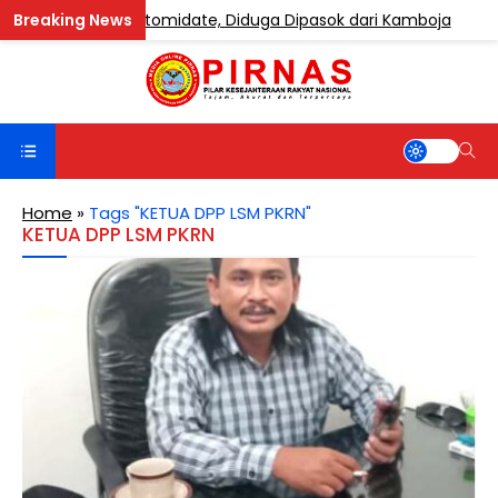
Mengandung Etomidate, Diduga Dipasok dari Kamboja
Home
»
Tags "KETUA DPP LSM PKRN"
KETUA DPP LSM PKRN