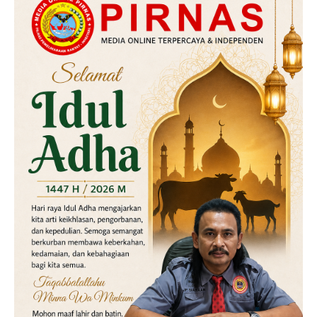
Hukum
Kriminal
Labusel