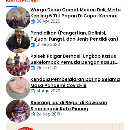
Berita Populer
kasus peredaran narkotika jenis sabu di wilayah
hukumnya. Seorang pria berinisial MTS alias Tebe (34)
Warga Demo Camat Medan Deli, Minta
berhasil diamankan dalam operasi yang digelar di
Kepling 6 Titi Papan Di Copot Karena
Kelurahan Bandar Selamat, Kecamatan Aek Kuo,
08 Apr 2020
Tak Perduli Sama Warganya
Kabupaten Labuhanbatu Utara, Selasa (4/8/2026)
sekitar pukul 14.30 WIB. Penangkapan dilakukan oleh Tim
Pendidikan (Pengertian, Definisi,
Opsnal Satres Narkoba …
Daerah
Tujuan, Fungsi, dan Jenis Pendidikan)
01 Sep 2020
Polsek Poigar Berhasil Ungkap Kasus
Artikel
Sekelompok Pemuda Dengan Kasus
25 Jun 2021
Pencabulan
Kendala Pembelajaran Daring Selama
Daerah
Masa Pandemi Covid-19
14 Agu 2020
Seorang Ibu di Begal di Kawasan
Artikel
Simaninggir Kota Pinang
24 Sep 2019
Daerah