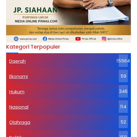
Kategori Terpopuler
Daerah
15564
Ekonomi
59
Hukum
346
Nasional
114
Olahraga
52