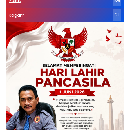
Politik
159
Ragam
21