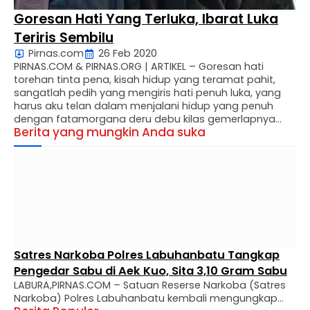
Goresan Hati Yang Terluka, Ibarat Luka
Teriris Sembilu
Pirnas.com
26 Feb 2020
PIRNAS.COM & PIRNAS.ORG | ARTIKEL – Goresan hati
torehan tinta pena, kisah hidup yang teramat pahit,
sangatlah pedih yang mengiris hati penuh luka, yang
harus aku telan dalam menjalani hidup yang penuh
dengan fatamorgana deru debu kilas gemerlapnya
Berita yang mungkin Anda suka
roda roda kehidupan. Kisah Hidup …
Satres Narkoba Polres Labuhanbatu Tangkap
Pengedar Sabu di Aek Kuo, Sita 3,10 Gram Sabu
LABURA,PIRNAS.COM – Satuan Reserse Narkoba (Satres
Narkoba) Polres Labuhanbatu kembali mengungkap