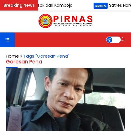
 Diduga Dipasok dari Kamboja
Satres Narkoba 
BERITA
Home
»
Tags "Goresan Pena"
Goresan Pena