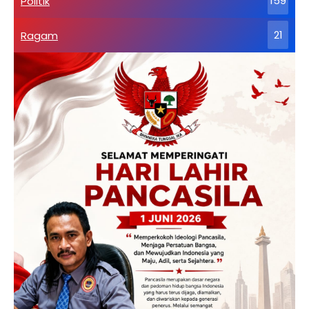
Politik
159
Ragam
21