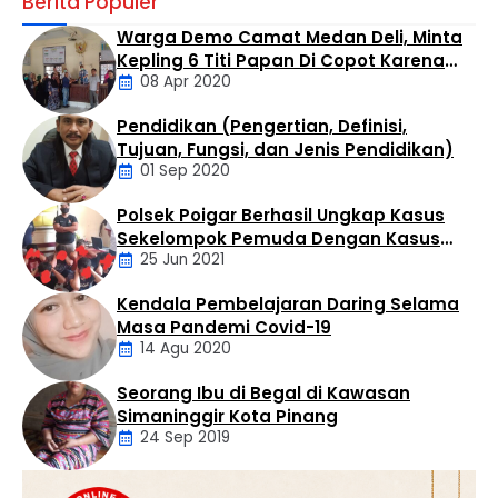
Berita Populer
turnamen catur antar wartawan yang dilaksanakan di
Cafe Marsuo Jalan Aek Tapa Rantauprapat pada
Warga Demo Camat Medan Deli, Minta
Sabtu pagi (8/8/2026). Turnamen catur ini untuk
Kepling 6 Titi Papan Di Copot Karena
menyambut HUT RI ke-81 dan diikuti oleh 42 peserta dari
08 Apr 2020
Tak Perduli Sama Warganya
berbagai media. “Menyambut HUT RI, mari kita
tingkatkan silaturahmi dan sportifitas olahraga,” kata
Pendidikan (Pengertian, Definisi,
Putra …
Daerah
Tujuan, Fungsi, dan Jenis Pendidikan)
01 Sep 2020
Polsek Poigar Berhasil Ungkap Kasus
Artikel
Sekelompok Pemuda Dengan Kasus
25 Jun 2021
Pencabulan
Kendala Pembelajaran Daring Selama
Daerah
Masa Pandemi Covid-19
14 Agu 2020
Seorang Ibu di Begal di Kawasan
Artikel
Simaninggir Kota Pinang
24 Sep 2019
Daerah