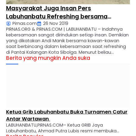
Masyarakat Juga Insan Pers
Labuhanbatu Refreshing bersama
Pirnas.com
26 Nov 2019
Elyarosa Siregar
PIRNAS.ORG & PIRNAS.COM | LABUHANBATU – Indahnya
kebersamaan sangat dirindukan setiap insan. Demikian
yang dikatakan Andi Manik bersama kawan-kawan
saat berbincang dalam kebersamaan saat refreshing
di Pantai Kalangan Kota Sibolga. Menurut beliau
Berita yang mungkin Anda suka
Elyarosa Siregar adalah sosok yang mengerti akan
kehendak dan memahami dalam sisi orang lain. Beliau
sangat dekat bersama Masyarakat terlebih insan Pers,
terbukti …
Ketua Grib Labuhanbatu Buka Turnamen Catur
Antar Wartawan
LABUHANBATU,PIRNAS.COM– Ketua GRIB Jaya
Labuhanbatu, Ahmad Putra Lubis resmi membuka