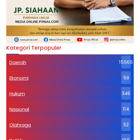
Kategori Terpopuler
Daerah
15565
Ekonomi
59
Hukum
346
Nasional
114
Olahraga
52