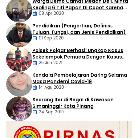
Warga Demo Camat Medan Deli, Minta
berusia 28 tahun. Dalam usianya yang makin matang,
Kepling 6 Titi Papan Di Copot Karena
ULB diharapkan tidak hanya menjadi tempat transfer
08 Apr 2020
Tak Perduli Sama Warganya
ilmu, melainkan kawah candradimuka dalam
melahirkan generasi muda yang inovatif, kritis, dan
Pendidikan (Pengertian, Definisi,
berkarakter. Apresiasi tersebut disampaikan Bupati …
Daerah
Tujuan, Fungsi, dan Jenis Pendidikan)
01 Sep 2020
Polsek Poigar Berhasil Ungkap Kasus
Artikel
Sekelompok Pemuda Dengan Kasus
25 Jun 2021
Pencabulan
Kendala Pembelajaran Daring Selama
Daerah
Masa Pandemi Covid-19
14 Agu 2020
Seorang Ibu di Begal di Kawasan
Artikel
Simaninggir Kota Pinang
24 Sep 2019
Daerah
Hukum