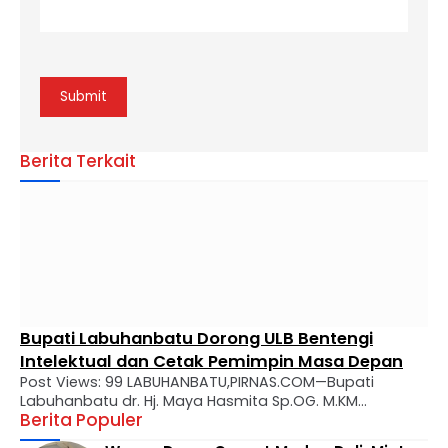
Berita Terkait
Bupati Labuhanbatu Dorong ULB Bentengi
Intelektual dan Cetak Pemimpin Masa Depan
Post Views: 99 LABUHANBATU,PIRNAS.COM—Bupati
Labuhanbatu dr. Hj. Maya Hasmita Sp.OG. M.KM
Berita Populer
menyampaikan apresiasi mendalam atas perjalanan
panjang Universitas Labuhanbatu (ULB) yang kini genap