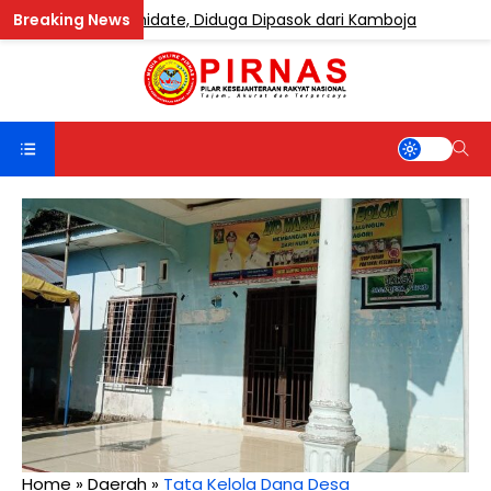
andung Etomidate, Diduga Dipasok dari Kamboja
BERIT
Home
»
Daerah
»
Tata Kelola Dana Desa