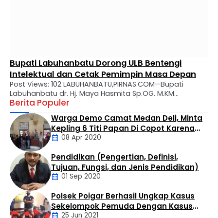
Bupati Labuhanbatu Dorong ULB Bentengi
Intelektual dan Cetak Pemimpin Masa Depan
Post Views: 102 LABUHANBATU,PIRNAS.COM—Bupati
Labuhanbatu dr. Hj. Maya Hasmita Sp.OG. M.KM
Berita Populer
menyampaikan apresiasi mendalam atas perjalanan
panjang Universitas Labuhanbatu (ULB) yang kini genap
Warga Demo Camat Medan Deli, Minta
berusia 28 tahun. Dalam usianya yang makin matang,
Kepling 6 Titi Papan Di Copot Karena
ULB diharapkan tidak hanya menjadi tempat transfer
08 Apr 2020
Tak Perduli Sama Warganya
ilmu, melainkan kawah candradimuka dalam
melahirkan generasi muda yang inovatif, kritis, dan
Pendidikan (Pengertian, Definisi,
berkarakter. Apresiasi tersebut disampaikan Bupati …
Daerah
Tujuan, Fungsi, dan Jenis Pendidikan)
01 Sep 2020
Polsek Poigar Berhasil Ungkap Kasus
Artikel
Sekelompok Pemuda Dengan Kasus
25 Jun 2021
Pencabulan