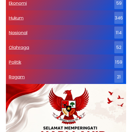
Ekonomi
59
Hukum
346
Nasional
114
Olahraga
52
Politik
159
Ragam
21