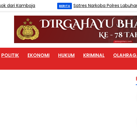
i Kamboja
Satres Narkoba Polres Labuhanbatu 
BERITA
POLITIK
EKONOMI
HUKUM
KRIMINAL
OLAHRAG