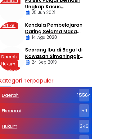
Polsek Poigar Berhasil
Daerah
Ungkap Kasus
25 Jun 2021
Sekelompok Pemuda
Dengan Kasus
Kendala Pembelajaran
Artikel
Pencabulan
Daring Selama Masa
14 Agu 2020
Pandemi Covid-19
Seorang Ibu di Begal di
Kawasan Simaninggir
Daerah
24 Sep 2019
Kota Pinang
Hukum
Kriminal
Labusel
Kategori Terpopuler
Daerah
15564
Ekonomi
59
Hukum
346