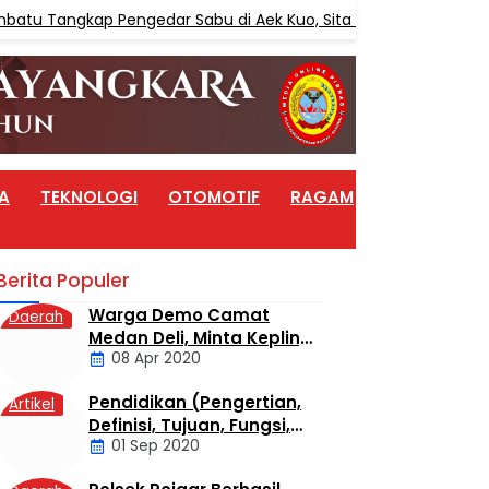
Tangkap Pengedar Sabu di Aek Kuo, Sita 3,10 Gram Sabu
A
TEKNOLOGI
OTOMOTIF
RAGAM
ARTIKEL
Berita Populer
Warga Demo Camat
Daerah
Medan Deli, Minta Kepling
08 Apr 2020
6 Titi Papan Di Copot
Karena Tak Perduli Sama
Pendidikan (Pengertian,
Artikel
Warganya
Definisi, Tujuan, Fungsi,
01 Sep 2020
dan Jenis Pendidikan)