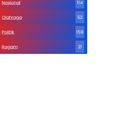
Nasional
114
Olahraga
52
Politik
159
Ragam
21