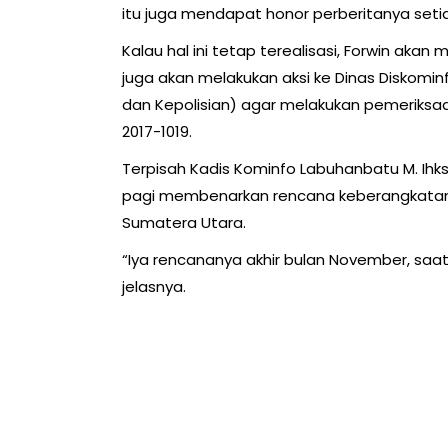
itu juga mendapat honor perberitanya setiap
Kalau hal ini tetap terealisasi, Forwin aka
juga akan melakukan aksi ke Dinas Diskomi
dan Kepolisian) agar melakukan pemeriks
2017-1019.
Terpisah Kadis Kominfo Labuhanbatu M. Ihk
pagi membenarkan rencana keberangkatan 
Sumatera Utara.
“Iya rencananya akhir bulan November, saat i
jelasnya.