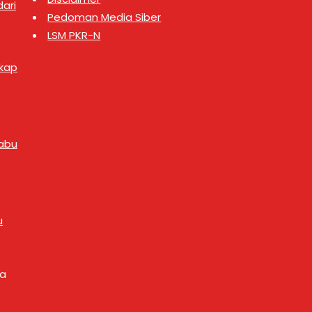
ari
26). Turut hadir dalam
(28/7/2026). Rapat Paripurna
Pedoman Media Siber
…
tersebut dipimpin langsung oleh
…
LSM PKR-N
gkap
abu
u
ya