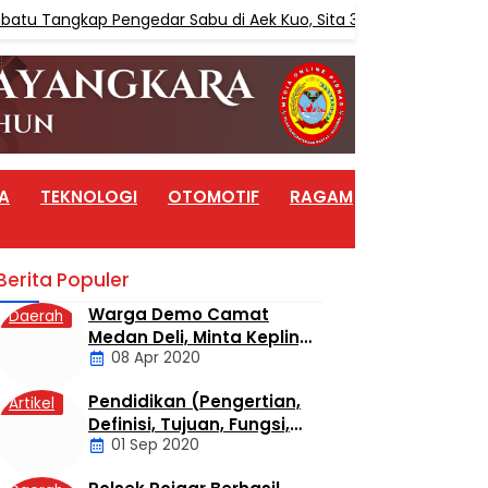
u Tangkap Pengedar Sabu di Aek Kuo, Sita 3,10 Gram Sabu
A
TEKNOLOGI
OTOMOTIF
RAGAM
ARTIKEL
Berita Populer
Warga Demo Camat
Daerah
Medan Deli, Minta Kepling
08 Apr 2020
6 Titi Papan Di Copot
Karena Tak Perduli Sama
Pendidikan (Pengertian,
Artikel
Warganya
Definisi, Tujuan, Fungsi,
01 Sep 2020
dan Jenis Pendidikan)