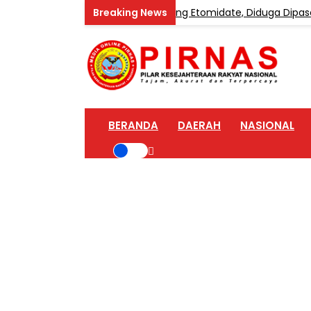
r Home Industri Vape Mengandung Etomidate, Diduga Dipasok d
BERANDA
DAERAH
NASIONAL