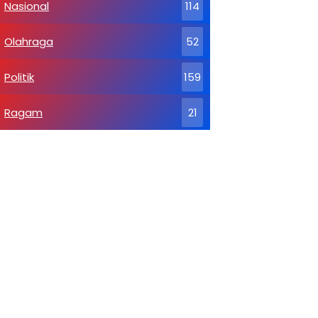
Nasional
114
Olahraga
52
Politik
159
Ragam
21