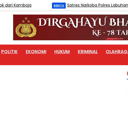
ari Kamboja
Satres Narkoba Polres Labuhanbat
BERITA
POLITIK
EKONOMI
HUKUM
KRIMINAL
OLAHRAG