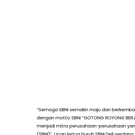
“Semoga SBNI semakin maju dan berkembang
dengan motto SBNI “GOTONG ROYONG BERJA
menjadi mitra perusahaan-perusahaan yang 
(SBNI)”. Ucap ketua buruh SBNI Deli serdang.