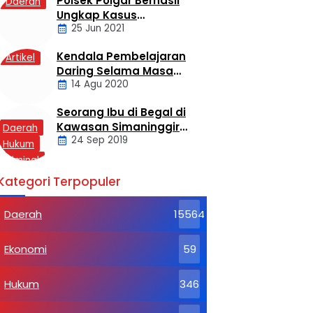
Polsek Poigar Berhasil
Daerah
Ungkap Kasus
25 Jun 2021
Sekelompok Pemuda
Dengan Kasus
Kendala Pembelajaran
Artikel
Pencabulan
Daring Selama Masa
14 Agu 2020
Pandemi Covid-19
Seorang Ibu di Begal di
Kawasan Simaninggir
Daerah
24 Sep 2019
Kota Pinang
Hukum
Kriminal
Labusel
Kategori Terpopuler
Daerah
15564
Ekonomi
59
Hukum
346