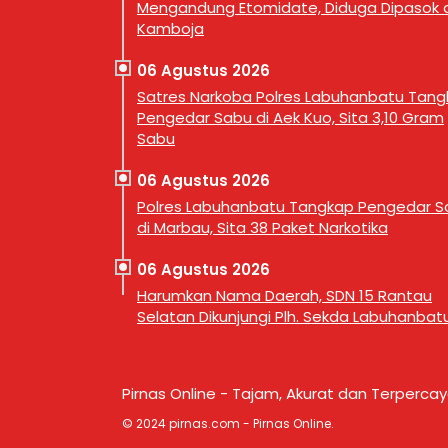
Mengandung Etomidate, Diduga Dipasok d
Bupati …
(29/7/20
Kamboja
jajaran 
06 Agustus 2026
Satres Narkoba Polres Labuhanbatu Tan
Pengedar Sabu di Aek Kuo, Sita 3,10 Gram
Sabu
06 Agustus 2026
Polres Labuhanbatu Tangkap Pengedar S
di Marbau, Sita 38 Paket Narkotika
06 Agustus 2026
Harumkan Nama Daerah, SDN 15 Rantau
Selatan Dikunjungi Plh. Sekda Labuhanbat
Pirnas Online - Tajam, Akurat dan Terperca
© 2024 pirnas.com - Pirnas Online.