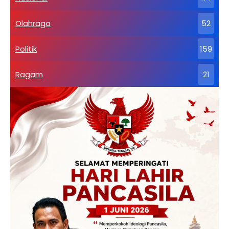
Olahraga
52
Politik
159
Ragam
21