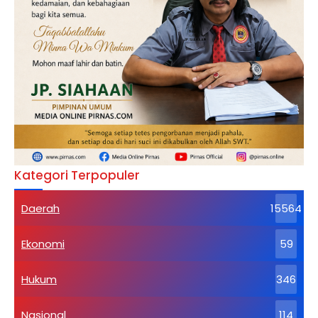
Kategori Terpopuler
Daerah
15564
Ekonomi
59
Hukum
346
Nasional
114