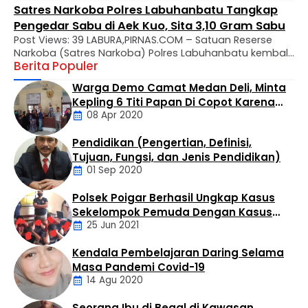
Satres Narkoba Polres Labuhanbatu Tangkap
Pengedar Sabu di Aek Kuo, Sita 3,10 Gram Sabu
Post Views: 39 LABURA,PIRNAS.COM – Satuan Reserse
Narkoba (Satres Narkoba) Polres Labuhanbatu kembali
Berita Populer
mengungkap kasus peredaran narkotika jenis sabu di
wilayah hukumnya. Seorang pria berinisial MTS alias
Warga Demo Camat Medan Deli, Minta
Tebe (34) berhasil diamankan dalam operasi yang
Kepling 6 Titi Papan Di Copot Karena
digelar di Kelurahan Bandar Selamat, Kecamatan Aek
08 Apr 2020
Tak Perduli Sama Warganya
Kuo, Kabupaten Labuhanbatu Utara, Selasa (4/8/2026)
sekitar pukul 14.30 WIB. Penangkapan dilakukan oleh Tim
Pendidikan (Pengertian, Definisi,
…
Daerah
Tujuan, Fungsi, dan Jenis Pendidikan)
01 Sep 2020
Polsek Poigar Berhasil Ungkap Kasus
Artikel
Sekelompok Pemuda Dengan Kasus
25 Jun 2021
Pencabulan
Kendala Pembelajaran Daring Selama
Daerah
Masa Pandemi Covid-19
14 Agu 2020
Seorang Ibu di Begal di Kawasan