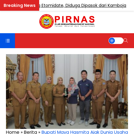
e Mengandung Etomidate, Diduga Dipasok dari Kamboja
Home
»
Berita
»
Bupati Maya Hasmita Ajak Dunia Usaha