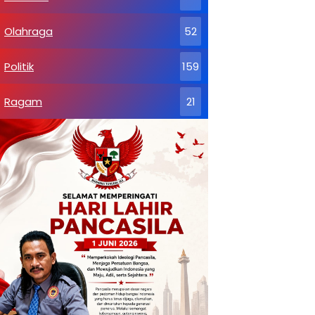
Olahraga
52
Politik
159
Ragam
21