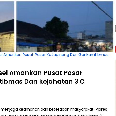
usel Amankan Pusat Pasar Kotapinang Dari Gankamtibmas
usel Amankan Pusat Pasar
tibmas Dan kejahatan 3 C
menjaga keamanan dan ketertiban masyarakat, Polres