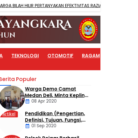
HILIR PERTANYAKAN EFEKTIVITAS RAZIA NARKOBA
BERITA
A
TEKNOLOGI
OTOMOTIF
RAGAM
ARTIKEL
Berita Populer
Warga Demo Camat
Medan Deli, Minta Kepling
08 Apr 2020
6 Titi Papan Di Copot
Karena Tak Perduli Sama
Pendidikan (Pengertian,
Artikel
Warganya
Daerah
Definisi, Tujuan, Fungsi,
01 Sep 2020
dan Jenis Pendidikan)