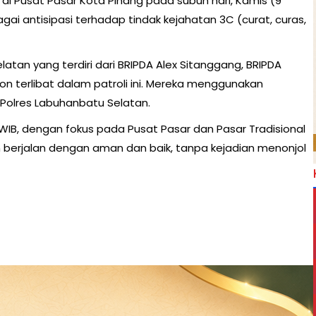
di Pusat Pasar Kota Pinang pada subuh hari, Kamis (9
gai antisipasi terhadap tindak kejahatan 3C (curat, curas,
atan yang terdiri dari BRIPDA Alex Sitanggang, BRIPDA
on terlibat dalam patroli ini. Mereka menggunakan
Polres Labuhanbatu Selatan.
0 WIB, dengan fokus pada Pusat Pasar dan Pasar Tradisional
 berjalan dengan aman dan baik, tanpa kejadian menonjol