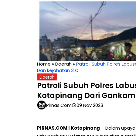
Home
»
Daerah
»
Patroli Subuh Polres Lab
Dan kejahatan 3 C
Daerah
Patroli Subuh Polres Lab
Kotapinang Dari Gankam
Pirnas.com
09 Nov 2023
PIRNAS.COM | Kotapinang
– Dalam upaya 