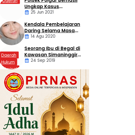
Polsek Poigar Berhasil
Daerah
Ungkap Kasus
25 Jun 2021
Sekelompok Pemuda
Dengan Kasus
Kendala Pembelajaran
Pencabulan
Daring Selama Masa
14 Agu 2020
Pandemi Covid-19
Seorang Ibu di Begal di
Artikel
Kawasan Simaninggir
Daerah
24 Sep 2019
Kota Pinang
Hukum
Kriminal
Labusel