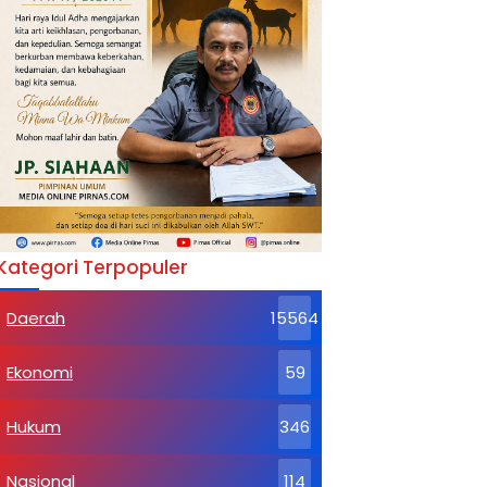
Kategori Terpopuler
Daerah
15564
Ekonomi
59
Hukum
346
Nasional
114