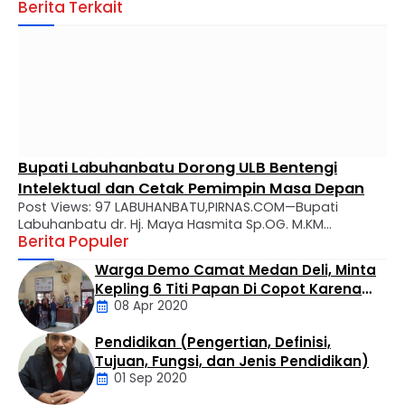
Berita Terkait
Bupati Labuhanbatu Dorong ULB Bentengi
Intelektual dan Cetak Pemimpin Masa Depan
Post Views: 97 LABUHANBATU,PIRNAS.COM—Bupati
Labuhanbatu dr. Hj. Maya Hasmita Sp.OG. M.KM
Berita Populer
menyampaikan apresiasi mendalam atas perjalanan
panjang Universitas Labuhanbatu (ULB) yang kini genap
Warga Demo Camat Medan Deli, Minta
berusia 28 tahun. Dalam usianya yang makin matang,
Kepling 6 Titi Papan Di Copot Karena
ULB diharapkan tidak hanya menjadi tempat transfer
08 Apr 2020
Tak Perduli Sama Warganya
ilmu, melainkan kawah candradimuka dalam
melahirkan generasi muda yang inovatif, kritis, dan
Pendidikan (Pengertian, Definisi,
berkarakter. Apresiasi tersebut disampaikan Bupati …
Daerah
Tujuan, Fungsi, dan Jenis Pendidikan)
01 Sep 2020