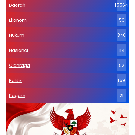
Daerah
15564
Ekonomi
59
Hukum
346
Nasional
114
Olahraga
52
Politik
159
Ragam
21