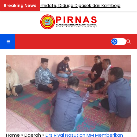
ngandung Etomidate, Diduga Dipasok dari Kamboja
BER
Home
»
Daerah
»
Drs Rivai Nasution MM Memberikan