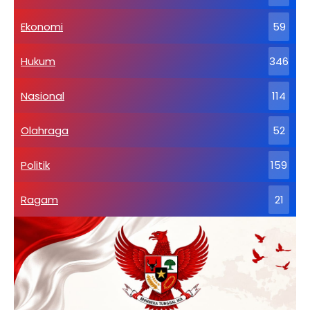
Ekonomi
59
Hukum
346
Nasional
114
Olahraga
52
Politik
159
Ragam
21