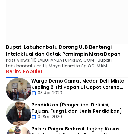
Bupati Labuhanbatu Dorong ULB Bentengi
Intelektual dan Cetak Pemimpin Masa Depan
Post Views: 116 LABUHANBATU,PIRNAS.COM—Bupati
Labuhanbatu dr. Hj. Maya Hasmita Sp.OG. M.KM
Berita Populer
menyampaikan apresiasi mendalam atas perjalanan
panjang Universitas Labuhanbatu (ULB) yang kini genap
Warga Demo Camat Medan Deli, Minta
berusia 28 tahun. Dalam usianya yang makin matang,
Kepling 6 Titi Papan Di Copot Karena
ULB diharapkan tidak hanya menjadi tempat transfer
08 Apr 2020
Tak Perduli Sama Warganya
ilmu, melainkan kawah candradimuka dalam
melahirkan generasi muda yang inovatif, kritis, dan
Pendidikan (Pengertian, Definisi,
berkarakter. Apresiasi tersebut disampaikan Bupati …
Daerah
Tujuan, Fungsi, dan Jenis Pendidikan)
01 Sep 2020
Polsek Poigar Berhasil Ungkap Kasus
Artikel