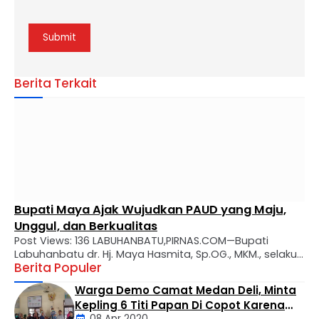
Berita Terkait
Bupati Maya Ajak Wujudkan PAUD yang Maju,
Unggul, dan Berkualitas
Post Views: 136 LABUHANBATU,PIRNAS.COM—Bupati
Labuhanbatu dr. Hj. Maya Hasmita, Sp.OG., MKM., selaku
Berita Populer
Bunda PAUD Kabupaten Labuhanbatu secara resmi
mengukuhkan Bunda Pendidikan Anak Usia Dini (PAUD)
Warga Demo Camat Medan Deli, Minta
tingkat kecamatan, desa, dan kelurahan se-Kabupaten
Kepling 6 Titi Papan Di Copot Karena
Labuhanbatu. Prosesi pengukuhan berlangsung di Aula
08 Apr 2020