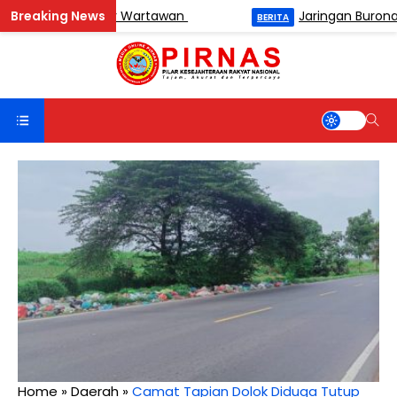
n Catur Antar Wartawan
Jaringan Buronan BNN
BERITA
Home
»
Daerah
»
Camat Tapian Dolok Diduga Tutup