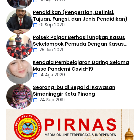
Tak Perduli Sama Warganya
Rumah Dinas Bupati Labuhanbatu, Rabu (29/07).
Kegiatan tersebut turut dihadiri Ketua Tim Penggerak
Pendidikan (Pengertian, Definisi,
PKK Kabupaten Labuhanbatu Ny. Wan …
Daerah
Tujuan, Fungsi, dan Jenis Pendidikan)
01 Sep 2020
Polsek Poigar Berhasil Ungkap Kasus
Artikel
Sekelompok Pemuda Dengan Kasus
25 Jun 2021
Pencabulan
Kendala Pembelajaran Daring Selama
Daerah
Masa Pandemi Covid-19
14 Agu 2020
Seorang Ibu di Begal di Kawasan
Artikel
Simaninggir Kota Pinang
24 Sep 2019
Daerah
Hukum
Kriminal
Labusel