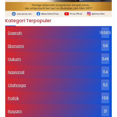
Kategori Terpopuler
Daerah
15565
Ekonomi
59
Hukum
346
Nasional
114
Olahraga
52
Politik
159
Ragam
21