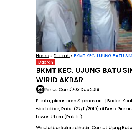
Home
»
Daerah
»
BKMT KEC. UJUNG BATU SI
Daerah
BKMT KEC. UJUNG BATU S
WIRID AKBAR
Pirnas.com
03 Des 2019
Paluta, pirnas.com & pirnas.org | Badan K
wirid akbar, Rabu (27/11/2019) di Desa Gu
Lawas Utara (Paluta).
Wirid akbar kali ini dihadiri Camat Ujung Bat