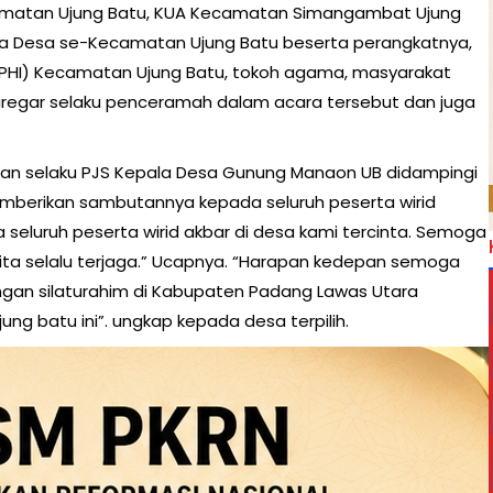
ecamatan Ujung Batu, KUA Kecamatan Simangambat Ujung
la Desa se-Kecamatan Ujung Batu beserta perangkatnya,
(IPHI) Kecamatan Ujung Batu, tokoh agama, masyarakat
iregar selaku penceramah dalam acara tersebut dan juga
an selaku PJS Kepala Desa Gunung Manaon UB didampingi
emberikan sambutannya kepada seluruh peserta wirid
seluruh peserta wirid akbar di desa kami tercinta. Semoga
kita selalu terjaga.” Ucapnya. “Harapan kedepan semoga
ungan silaturahim di Kabupaten Padang Lawas Utara
ng batu ini”. ungkap kepada desa terpilih.