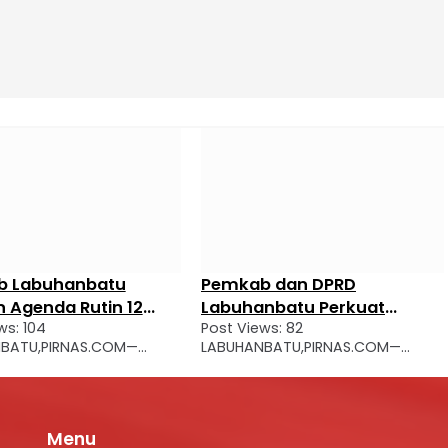
b Labuhanbatu
Pemkab dan DPRD
n Agenda Rutin 12
Labuhanbatu Perkuat
ws: 104
Post Views: 82
ada 2027
Sinergi Pembangunan
BATU,PIRNAS.COM—
LABUHANBATU,PIRNAS.COM—
tah Kabupaten
Tahapan penting dalam siklus
) Labuhanbatu terus
pengelolaan keuangan daerah
tmen memperluas ruang
Kabupaten Labuhanbatu resmi
i bagi generasi muda
selesai. Dalam Rapat Paripurna
Menu
s merawat kelestarian
yang digelar di Ruang Rapat