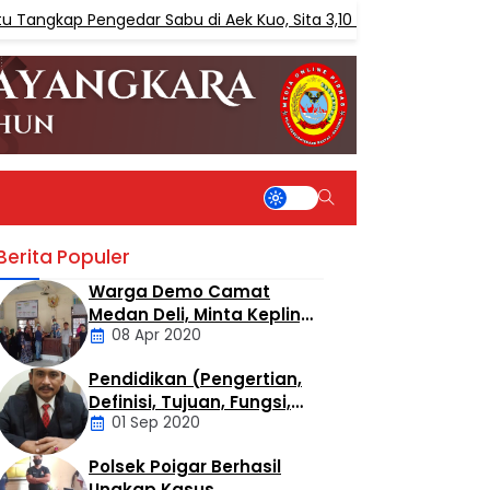
Pengedar Sabu di Aek Kuo, Sita 3,10 Gram Sabu
BERITA
Berita Populer
Warga Demo Camat
Medan Deli, Minta Kepling
08 Apr 2020
6 Titi Papan Di Copot
Karena Tak Perduli Sama
Pendidikan (Pengertian,
Warganya
Daerah
Definisi, Tujuan, Fungsi,
01 Sep 2020
dan Jenis Pendidikan)
Polsek Poigar Berhasil
Artikel
Ungkap Kasus