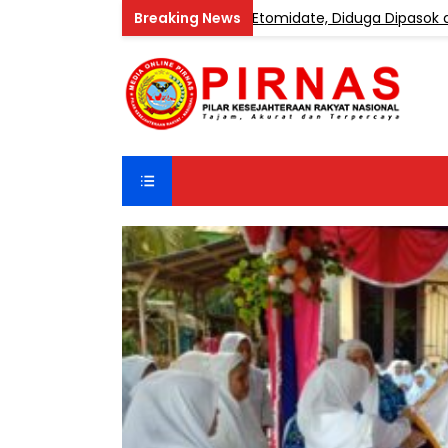
ustri Vape Mengandung Etomidate, Diduga Dipasok dari Kambo