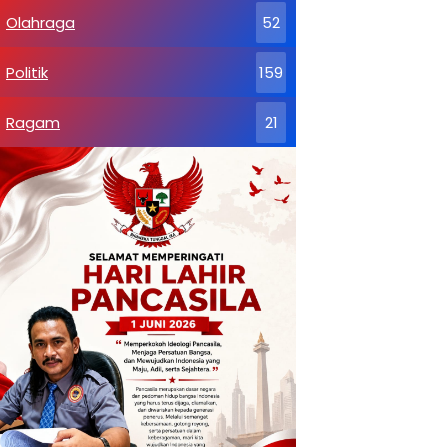
Olahraga
52
Politik
159
Ragam
21