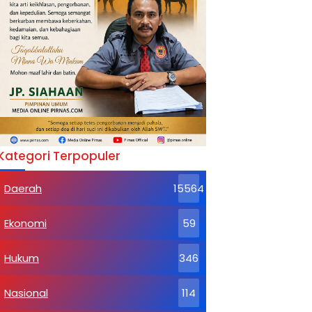
Kategori Terpopuler
Daerah
15564
Ekonomi
59
Hukum
346
Nasional
114