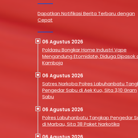
D) tingkat
Labuhanbatu (ULB) yang kini
budaya l
dan kelurahan
genap berusia 28 tahun. Dalam
ditegas
Dapatkan Notifikasi Berita Terbaru dengan
uhanbatu.
usianya yang makin matang, ULB
dr. Hj. 
Cepat
n berlangsung
diharapkan tidak hanya menjadi
M.K.M., 
s Bupati
tempat transfer ilmu, melainkan
Pagelar
 (29/07).
kawah candradimuka dalam
diselen
urut dihadiri
melahirkan generasi muda yang
Pesona 
06 Agustus 2026
ak PKK
inovatif, kritis, dan berkarakter.
Rantaup
Poldasu Bongkar Home Industri Vape
nbatu Ny.
Apresiasi tersebut disampaikan
Center 
Mengandung Etomidate, Diduga Dipasok d
Bupati …
(29/7/20
Kamboja
jajaran 
06 Agustus 2026
Satres Narkoba Polres Labuhanbatu Tan
Pengedar Sabu di Aek Kuo, Sita 3,10 Gram
Sabu
06 Agustus 2026
Polres Labuhanbatu Tangkap Pengedar S
di Marbau, Sita 38 Paket Narkotika
06 Agustus 2026