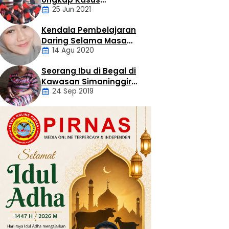
25 Jun 2021
Sekelompok Pemuda
Dengan Kasus
Kendala Pembelajaran
Pencabulan
Daerah
Daring Selama Masa
14 Agu 2020
Pandemi Covid-19
Seorang Ibu di Begal di
Artikel
Kawasan Simaninggir
24 Sep 2019
Kota Pinang
Daerah
Hukum
Kriminal
Labusel