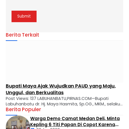
Berita Terkait
Bupati Maya Ajak Wujudkan PAUD yang Maju,
Unggul, dan Berkualitas
Post Views: 137 LABUHANBATU,PIRNAS.COM—Bupati
Labuhanbatu dr. Hj. Maya Hasmita, Sp.OG., MKM., selaku
Berita Populer
Bunda PAUD Kabupaten Labuhanbatu secara resmi
mengukuhkan Bunda Pendidikan Anak Usia Dini (PAUD)
Warga Demo Camat Medan Deli, Minta
tingkat kecamatan, desa, dan kelurahan se-Kabupaten
Kepling 6 Titi Papan Di Copot Karena
Labuhanbatu. Prosesi pengukuhan berlangsung di Aula