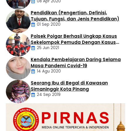
08 Apr 2020
Tak Perduli Sama Warganya
Rumah Dinas Bupati Labuhanbatu, Rabu (29/07).
Kegiatan tersebut turut dihadiri Ketua Tim Penggerak
Pendidikan (Pengertian, Definisi,
PKK Kabupaten Labuhanbatu Ny. Wan …
Daerah
Tujuan, Fungsi, dan Jenis Pendidikan)
01 Sep 2020
Polsek Poigar Berhasil Ungkap Kasus
Artikel
Sekelompok Pemuda Dengan Kasus
25 Jun 2021
Pencabulan
Kendala Pembelajaran Daring Selama
Daerah
Masa Pandemi Covid-19
14 Agu 2020
Seorang Ibu di Begal di Kawasan
Artikel
Simaninggir Kota Pinang
24 Sep 2019
Daerah
Hukum
Kriminal
Labusel