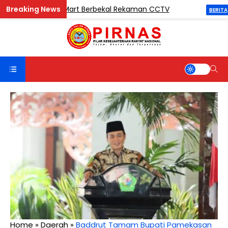
uri di Madina Mart Berbekal Rekaman CCTV
Ketu
BERITA
Home
»
Daerah
»
Baddrut Tamam Bupati Pamekasan