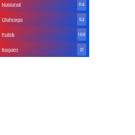
Nasional
114
Olahraga
52
Politik
159
Ragam
21