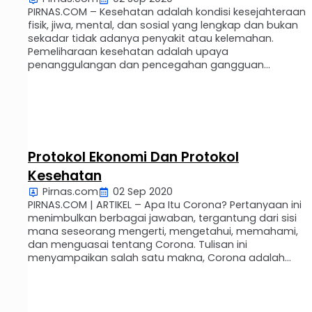
PIRNAS.COM – Kesehatan adalah kondisi kesejahteraan
fisik, jiwa, mental, dan sosial yang lengkap dan bukan
sekadar tidak adanya penyakit atau kelemahan.
Pemeliharaan kesehatan adalah upaya
penanggulangan dan pencegahan gangguan
kesehatan yang memerlukan pemeriksaan,
pengobatan dan perawatan. Melihat kondisi
kesehatan yang ada di Indonesia, dari mulai masalah
kebersihan, gaya hidup tidak sehat, persoalan gizi,
hingga persoalan kebijakan. Sehat …
Protokol Ekonomi Dan Protokol
Kesehatan
Pirnas.com
02 Sep 2020
PIRNAS.COM | ARTIKEL – Apa Itu Corona? Pertanyaan ini
menimbulkan berbagai jawaban, tergantung dari sisi
mana seseorang mengerti, mengetahui, memahami,
dan menguasai tentang Corona. Tulisan ini
menyampaikan salah satu makna, Corona adalah
makhluk hidup ciptaan Tuhan Yang Maha Esa, yang
mempunyai ukuran tertentu, masa hidup tertentu, dan
digolongkan kedalam virus. Muncul pertanyaan
berikutnya, kapan Corona diciptakan …