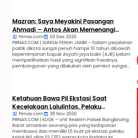
seluler hpnya 08219221**, (19/01). Kastilong, “sangat
disayangkan atas pemberitaan Pirnas beberapa …
Mazran: Saya Meyakini Pasangan
Ahmadi – Antos Akan Memenangi
Pirnas.com
03 Des 2020
Kontestasi Pilwako Sungai Penuh 2020
PIRNAS.COM | SUNGAI PENUH JAMBI – Dalam perjalanan
Ini Alasannya ???
politik dikota sungai penuh hampir 10 tahun dibawah
kepemimpinan bapak Asyafri jaya bakri (AJB) belum
memperlihatkan hasil yang signifikan Pasalnya,
pembangunan yang dilakukan oleh pemkot sungai
penuh dibawah kepemimpinan Asyafri jaya bakri (AJB)
dinilai belum memenuhi sasaran yang tepat. Hal ini
dapat kita lihat dari efek pembangunan …
Ketahuan Bawa Pil Ekstasi Saat
Kecelakaan Lalulintas, Pelaku
Pirnas.com
26 Nov 2020
Diamankan Polsek Bangkinang Barat
PIRNAS.COM | KUOK – Unit Reskrim Polsek Bangkinang
Barat amankan seorang pria yang kedapatan
membawa dan memiliki 1,5 butir pil ekstasi, pelaku
inisial WS alias ES (25) warga Kota Padang ini