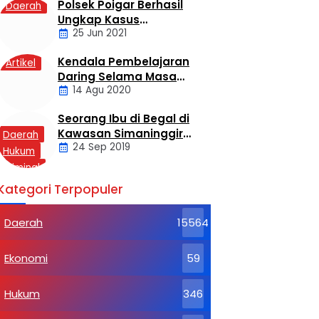
Polsek Poigar Berhasil
Daerah
Ungkap Kasus
25 Jun 2021
Sekelompok Pemuda
Dengan Kasus
Kendala Pembelajaran
Artikel
Pencabulan
Daring Selama Masa
14 Agu 2020
Pandemi Covid-19
Seorang Ibu di Begal di
Kawasan Simaninggir
Daerah
24 Sep 2019
Kota Pinang
Hukum
Kriminal
Labusel
Kategori Terpopuler
Daerah
15564
Ekonomi
59
Hukum
346