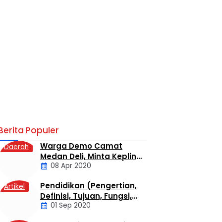
Berita Populer
Warga Demo Camat
Daerah
Medan Deli, Minta Kepling
08 Apr 2020
6 Titi Papan Di Copot
Karena Tak Perduli Sama
Pendidikan (Pengertian,
Artikel
Warganya
Definisi, Tujuan, Fungsi,
01 Sep 2020
dan Jenis Pendidikan)