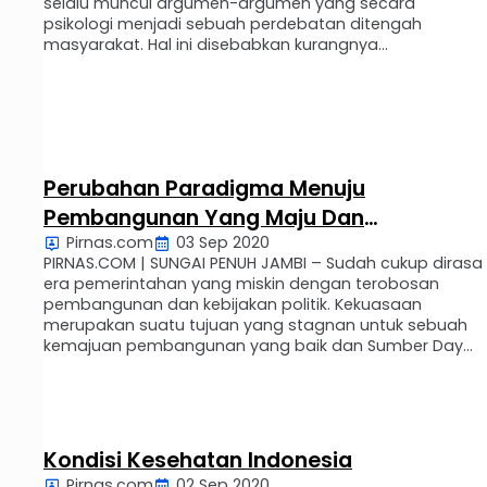
selalu muncul argumen-argumen yang secara
psikologi menjadi sebuah perdebatan ditengah
masyarakat. Hal ini disebabkan kurangnya
pemahaman politik yang seharusnya mengutamakan
demokrasi yang sehat “Fit democrasi” Demokrasi yang
sehat harus memiliki jiwa patriot dalam menentukan
sebuah pilihan, bukan menguasai kemauan dan hawa
…
Perubahan Paradigma Menuju
Pembangunan Yang Maju Dan
Pirnas.com
03 Sep 2020
Berkeadilan
PIRNAS.COM | SUNGAI PENUH JAMBI – Sudah cukup dirasa
era pemerintahan yang miskin dengan terobosan
pembangunan dan kebijakan politik. Kekuasaan
merupakan suatu tujuan yang stagnan untuk sebuah
kemajuan pembangunan yang baik dan Sumber Daya
Manusia (SDM) yang berkualitas. Namun tidak
dimunafikkan bahwa kekuasaan politik dinasty
merupakan sebuah politik kekuasaan yang tidak
dipatutkan di negeri ini, …
Kondisi Kesehatan Indonesia
Pirnas.com
02 Sep 2020