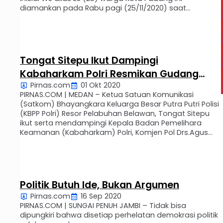
diamankan pada Rabu pagi (25/11/2020) saat
mengalami kecelakaan tunggal di Jalan Lintas Riau –
Sumbar wilayah Desa Kuok. Sebelumnya WS yang
mengendarai mobil Toyota …
Tongat Sitepu Ikut Dampingi
Kabaharkam Polri Resmikan Gudang
Pirnas.com
01 Okt 2020
Sayur Kamtibmas di Medan Utara
PIRNAS.COM | MEDAN – Ketua Satuan Komunikasi
(Satkom) Bhayangkara Keluarga Besar Putra Putri Polisi
(KBPP Polri) Resor Pelabuhan Belawan, Tongat Sitepu
ikut serta mendampingi Kepala Badan Pemelihara
Keamanan (Kabaharkam) Polri, Komjen Pol Drs.Agus
Andrianto, SH sekaligus sebagai Kaopspus Aman Nusa
II-Penanganan COVID-19, melaksanakan peninjauan
dan peresmian Gudang Sayur Kamtibmas di Kelurahan
Labuhan Deli, Kecamatan Medan …
Politik Butuh Ide, Bukan Argumen
Pirnas.com
16 Sep 2020
PIRNAS.COM | SUNGAI PENUH JAMBI – Tidak bisa
dipungkiri bahwa disetiap perhelatan demokrasi politik