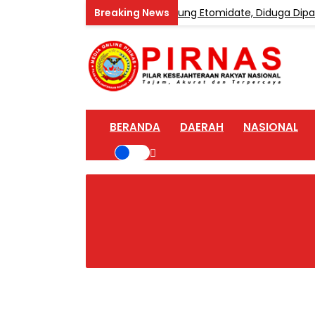
 Home Industri Vape Mengandung Etomidate, Diduga Dipasok da
BERANDA
DAERAH
NASIONAL