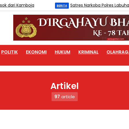
ri Kamboja
Satres Narkoba Polres Labuhanbatu
BERITA
POLITIK
EKONOMI
HUKUM
KRIMINAL
OLAHRAG
Artikel
97
article