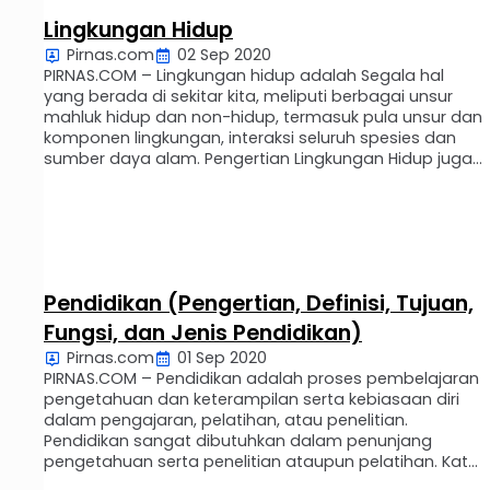
Lingkungan Hidup
Pirnas.com
02 Sep 2020
PIRNAS.COM – Lingkungan hidup adalah Segala hal
yang berada di sekitar kita, meliputi berbagai unsur
mahluk hidup dan non-hidup, termasuk pula unsur dan
komponen lingkungan, interaksi seluruh spesies dan
sumber daya alam. Pengertian Lingkungan Hidup juga
dimana seluruh mahluk (Manusi, Hewan) dan benda
(Sungai, Hutan, Laut, Pegunungan) menjadi bagian dari
komponen penyusun lingkungan hidup kita satu …
Pendidikan (Pengertian, Definisi, Tujuan,
Fungsi, dan Jenis Pendidikan)
Pirnas.com
01 Sep 2020
PIRNAS.COM – Pendidikan adalah proses pembelajaran
pengetahuan dan keterampilan serta kebiasaan diri
dalam pengajaran, pelatihan, atau penelitian.
Pendidikan sangat dibutuhkan dalam penunjang
pengetahuan serta penelitian ataupun pelatihan. Kata
pendidikan berasal dari bahasa Latin yaitu