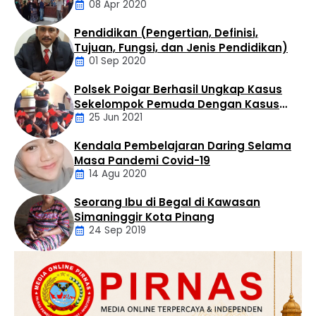
08 Apr 2020
Tak Perduli Sama Warganya
Kuo, Kabupaten Labuhanbatu Utara, Selasa (4/8/2026)
sekitar pukul 14.30 WIB. Penangkapan dilakukan oleh Tim
Pendidikan (Pengertian, Definisi,
…
Daerah
Tujuan, Fungsi, dan Jenis Pendidikan)
01 Sep 2020
Polsek Poigar Berhasil Ungkap Kasus
Artikel
Sekelompok Pemuda Dengan Kasus
25 Jun 2021
Pencabulan
Kendala Pembelajaran Daring Selama
Daerah
Masa Pandemi Covid-19
14 Agu 2020
Seorang Ibu di Begal di Kawasan
Artikel
Simaninggir Kota Pinang
24 Sep 2019
Daerah
Hukum
Kriminal
Labusel