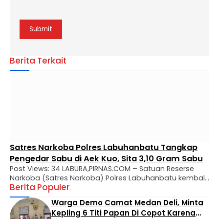
Berita Terkait
Satres Narkoba Polres Labuhanbatu Tangkap
Pengedar Sabu di Aek Kuo, Sita 3,10 Gram Sabu
Post Views: 34 LABURA,PIRNAS.COM – Satuan Reserse
Narkoba (Satres Narkoba) Polres Labuhanbatu kembali
Berita Populer
mengungkap kasus peredaran narkotika jenis sabu di
wilayah hukumnya. Seorang pria berinisial MTS alias
Warga Demo Camat Medan Deli, Minta
Tebe (34) berhasil diamankan dalam operasi yang
Kepling 6 Titi Papan Di Copot Karena
digelar di Kelurahan Bandar Selamat, Kecamatan Aek