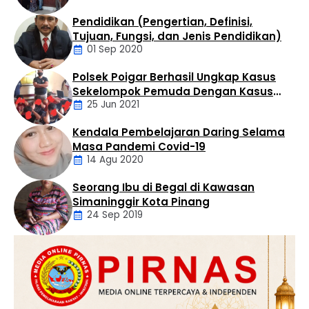
sekitar pukul 14.30 WIB. Penangkapan dilakukan oleh Tim
Pendidikan (Pengertian, Definisi,
…
Daerah
Tujuan, Fungsi, dan Jenis Pendidikan)
01 Sep 2020
Polsek Poigar Berhasil Ungkap Kasus
Artikel
Sekelompok Pemuda Dengan Kasus
25 Jun 2021
Pencabulan
Kendala Pembelajaran Daring Selama
Daerah
Masa Pandemi Covid-19
14 Agu 2020
Seorang Ibu di Begal di Kawasan
Artikel
Simaninggir Kota Pinang
24 Sep 2019
Daerah
Hukum
Kriminal
Labusel