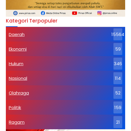
Kategori Terpopuler
Daerah
15564
Ekonomi
59
Hukum
346
Nasional
114
Olahraga
52
Politik
159
Ragam
21