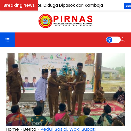
ng Etomidate, Diduga Dipasok dari Kamboja
Sa
BERITA
Home
»
Berita
»
Peduli Sosial, Wakil Bupati