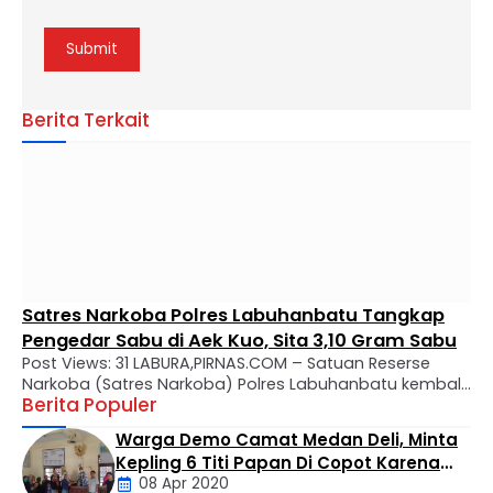
Berita Terkait
Satres Narkoba Polres Labuhanbatu Tangkap
Pengedar Sabu di Aek Kuo, Sita 3,10 Gram Sabu
Post Views: 31 LABURA,PIRNAS.COM – Satuan Reserse
Narkoba (Satres Narkoba) Polres Labuhanbatu kembali
Berita Populer
mengungkap kasus peredaran narkotika jenis sabu di
wilayah hukumnya. Seorang pria berinisial MTS alias
Warga Demo Camat Medan Deli, Minta
Tebe (34) berhasil diamankan dalam operasi yang
Kepling 6 Titi Papan Di Copot Karena
digelar di Kelurahan Bandar Selamat, Kecamatan Aek
08 Apr 2020
Tak Perduli Sama Warganya
Kuo, Kabupaten Labuhanbatu Utara, Selasa (4/8/2026)