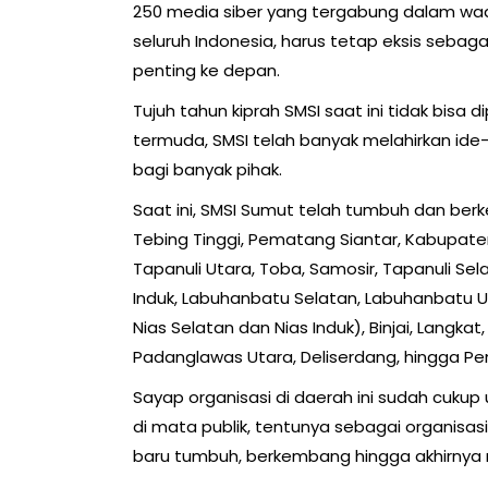
250 media siber yang tergabung dalam wad
seluruh Indonesia, harus tetap eksis sebaga
penting ke depan.
Tujuh tahun kiprah SMSI saat ini tidak bis
termuda, SMSI telah banyak melahirkan ide-
bagi banyak pihak.
Saat ini, SMSI Sumut telah tumbuh dan ber
Tebing Tinggi, Pematang Siantar, Kabupate
Tapanuli Utara, Toba, Samosir, Tapanuli S
Induk, Labuhanbatu Selatan, Labuhanbatu Uta
Nias Selatan dan Nias Induk), Binjai, Langka
Padanglawas Utara, Deliserdang, hingga Pe
Sayap organisasi di daerah ini sudah cuk
di mata publik, tentunya sebagai organisas
baru tumbuh, berkembang hingga akhirnya m