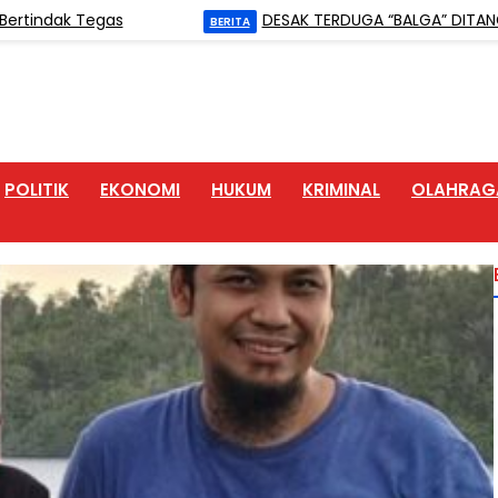
ak Tegas
DESAK TERDUGA “BALGA” DITANGKAP, W
BERITA
POLITIK
EKONOMI
HUKUM
KRIMINAL
OLAHRAG