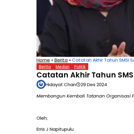
Home
»
Berita
»
Catatan Akhir Tahun SMSI 
Berita
Medan
Politik
Catatan Akhir Tahun SMS
Hidayat Chan
29 Des 2024
Membangun Kembali Tatanan Organisasi P
Oleh;
Erris J Napitupulu