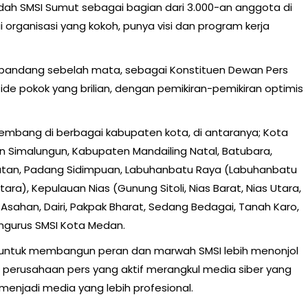
ah SMSI Sumut sebagai bagian dari 3.000-an anggota di
i organisasi yang kokoh, punya visi dan program kerja
a dipandang sebelah mata, sebagai Konstituen Dewan Pers
ide pokok yang brilian, dengan pemikiran-pemikiran optimis
kembang di berbagai kabupaten kota, di antaranya; Kota
n Simalungun, Kabupaten Mandailing Natal, Batubara,
elatan, Padang Sidimpuan, Labuhanbatu Raya (Labuhanbatu
ra), Kepulauan Nias (Gunung Sitoli, Nias Barat, Nias Utara,
t, Asahan, Dairi, Pakpak Bharat, Sedang Bedagai, Tanah Karo,
ngurus SMSI Kota Medan.
up untuk membangun peran dan marwah SMSI lebih menonjol
i perusahaan pers yang aktif merangkul media siber yang
enjadi media yang lebih profesional.