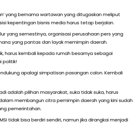
ukan’ yang bernama wartawan yang ditugaskan meliput
u sisi kepentingan bisnis media harus tetap berjalan.
alur yang semestinya, organisasi perusahaan pers yang
 mana yang pantas dan layak memimpin daerah.
tik, harus kembali kepada rumah besarnya sebagai
politik!
 pendukung apalagi simpatisan pasangan calon. Kembali
di adalah pilihan masyarakat, suka tidak suka, harus
s dalam membangun citra pemimpin daerah yang kini sudah
gung pemerintahan.
MSI tidak bisa berdiri sendiri, namun jika dirangkai menjadi