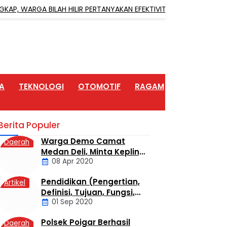
ARGA BILAH HILIR PERTANYAKAN EFEKTIVITAS RAZIA NARKOBA
A
TEKNOLOGI
OTOMOTIF
RAGAM
ARTIKEL
Berita Populer
Warga Demo Camat
Daerah
Medan Deli, Minta Kepling
08 Apr 2020
6 Titi Papan Di Copot
Karena Tak Perduli Sama
Pendidikan (Pengertian,
Artikel
Warganya
Definisi, Tujuan, Fungsi,
01 Sep 2020
dan Jenis Pendidikan)
Polsek Poigar Berhasil
Daerah