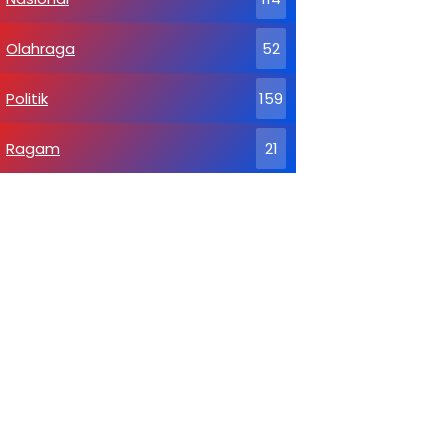
Olahraga
52
Politik
159
Ragam
21