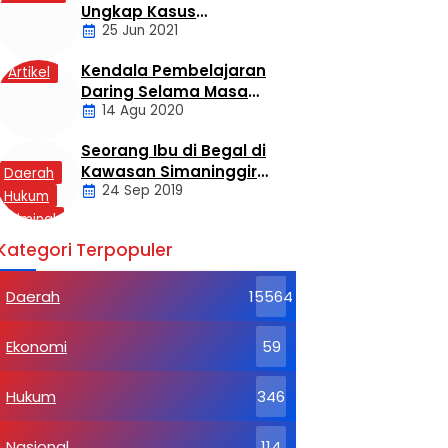
Ungkap Kasus
25 Jun 2021
Sekelompok Pemuda
Dengan Kasus
Kendala Pembelajaran
Artikel
Pencabulan
Daring Selama Masa
14 Agu 2020
Pandemi Covid-19
Seorang Ibu di Begal di
Kawasan Simaninggir
Daerah
24 Sep 2019
Kota Pinang
Hukum
Kriminal
Labusel
Kategori Terpopuler
Daerah
15564
Ekonomi
59
Hukum
346
Nasional
114