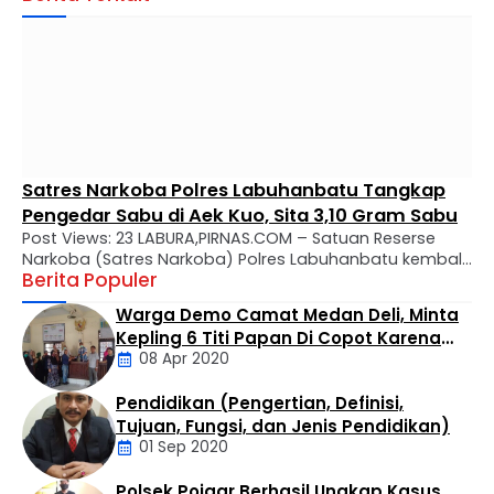
Satres Narkoba Polres Labuhanbatu Tangkap
Pengedar Sabu di Aek Kuo, Sita 3,10 Gram Sabu
Post Views: 23 LABURA,PIRNAS.COM – Satuan Reserse
Narkoba (Satres Narkoba) Polres Labuhanbatu kembali
Berita Populer
mengungkap kasus peredaran narkotika jenis sabu di
wilayah hukumnya. Seorang pria berinisial MTS alias
Warga Demo Camat Medan Deli, Minta
Tebe (34) berhasil diamankan dalam operasi yang
Kepling 6 Titi Papan Di Copot Karena
digelar di Kelurahan Bandar Selamat, Kecamatan Aek
08 Apr 2020
Tak Perduli Sama Warganya
Kuo, Kabupaten Labuhanbatu Utara, Selasa (4/8/2026)
sekitar pukul 14.30 WIB. Penangkapan dilakukan oleh Tim
Pendidikan (Pengertian, Definisi,
…
Daerah
Tujuan, Fungsi, dan Jenis Pendidikan)
01 Sep 2020
Polsek Poigar Berhasil Ungkap Kasus