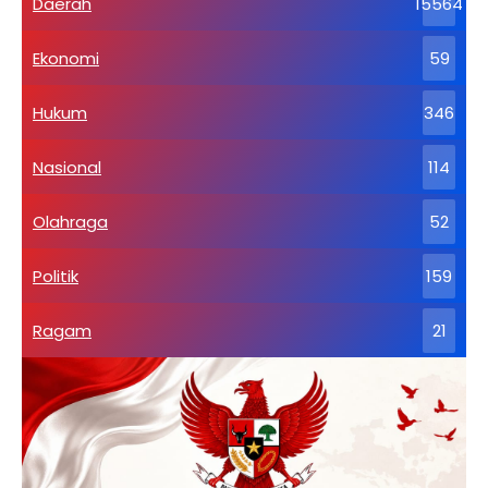
Daerah
15564
Ekonomi
59
Hukum
346
Nasional
114
Olahraga
52
Politik
159
Ragam
21