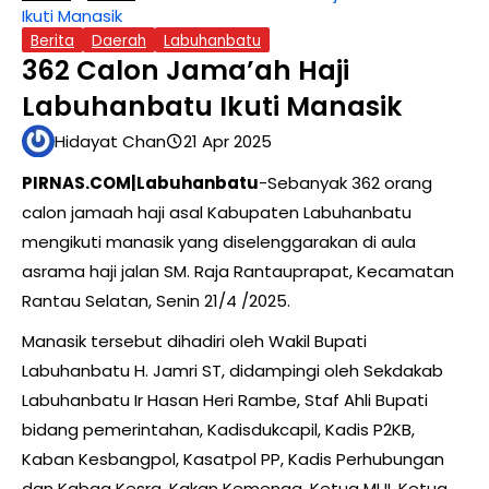
Ikuti Manasik
Berita
Daerah
Labuhanbatu
362 Calon Jama’ah Haji
Labuhanbatu Ikuti Manasik
Hidayat Chan
21 Apr 2025
PIRNAS.COM|Labuhanbatu
-Sebanyak 362 orang
calon jamaah haji asal Kabupaten Labuhanbatu
mengikuti manasik yang diselenggarakan di aula
asrama haji jalan SM. Raja Rantauprapat, Kecamatan
Rantau Selatan, Senin 21/4 /2025.
Manasik tersebut dihadiri oleh Wakil Bupati
Labuhanbatu H. Jamri ST, didampingi oleh Sekdakab
Labuhanbatu Ir Hasan Heri Rambe, Staf Ahli Bupati
bidang pemerintahan, Kadisdukcapil, Kadis P2KB,
Kaban Kesbangpol, Kasatpol PP, Kadis Perhubungan
dan Kabag Kesra, Kakan Kemenag, Ketua MUI, Ketua