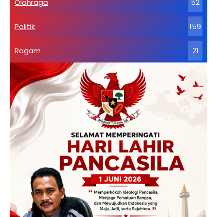
Olahraga
52
Politik
159
Ragam
21