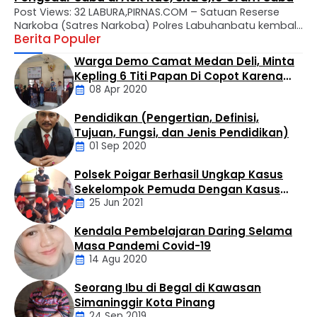
Post Views: 32 LABURA,PIRNAS.COM – Satuan Reserse
Narkoba (Satres Narkoba) Polres Labuhanbatu kembali
Berita Populer
mengungkap kasus peredaran narkotika jenis sabu di
wilayah hukumnya. Seorang pria berinisial MTS alias
Warga Demo Camat Medan Deli, Minta
Tebe (34) berhasil diamankan dalam operasi yang
Kepling 6 Titi Papan Di Copot Karena
digelar di Kelurahan Bandar Selamat, Kecamatan Aek
08 Apr 2020
Tak Perduli Sama Warganya
Kuo, Kabupaten Labuhanbatu Utara, Selasa (4/8/2026)
sekitar pukul 14.30 WIB. Penangkapan dilakukan oleh Tim
Pendidikan (Pengertian, Definisi,
…
Daerah
Tujuan, Fungsi, dan Jenis Pendidikan)
01 Sep 2020
Polsek Poigar Berhasil Ungkap Kasus
Artikel
Sekelompok Pemuda Dengan Kasus
25 Jun 2021
Pencabulan
Kendala Pembelajaran Daring Selama
Daerah
Masa Pandemi Covid-19
14 Agu 2020
Seorang Ibu di Begal di Kawasan
Artikel
Simaninggir Kota Pinang
24 Sep 2019