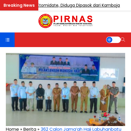
engandung Etomidate, Diduga Dipasok dari Kamboja
Home
»
Berita
»
362 Calon Jama’ah Haji Labuhanbatu