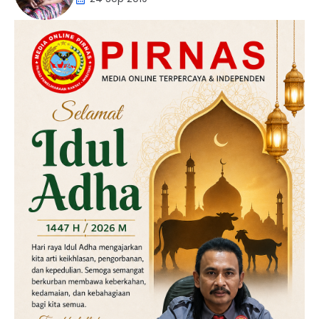
Daerah
Hukum
Kriminal
Labusel