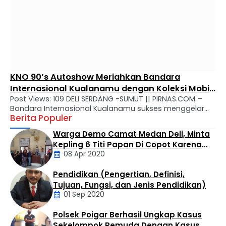
KNO 90’s Autoshow Meriahkan Bandara
Internasional Kualanamu dengan Koleksi Mobil
Post Views: 109 DELI SERDANG -SUMUT || PIRNAS.COM –
Klasik Era 1990-an
Bandara Internasional Kualanamu sukses menggelar
Berita Populer
KNO 90’s Autoshow, sebuah ajang pameran mobil klasik
era 1990-an yang berlangsung selama tiga hari, mulai
Warga Demo Camat Medan Deli, Minta
16 hingga 18 Oktober 2025. Kegiatan ini menampilkan
Kepling 6 Titi Papan Di Copot Karena
lebih dari 200 unit mobil klasik yang dipamerkan dengan
08 Apr 2020
Tak Perduli Sama Warganya
tata letak menarik dan berhasil menyedot perhatian
para pengunjung …
Pendidikan (Pengertian, Definisi,
Daerah
Tujuan, Fungsi, dan Jenis Pendidikan)
01 Sep 2020
Polsek Poigar Berhasil Ungkap Kasus
Artikel
Sekelompok Pemuda Dengan Kasus