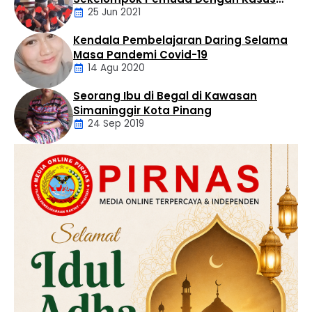
25 Jun 2021
Pencabulan
Kendala Pembelajaran Daring Selama
Daerah
Masa Pandemi Covid-19
14 Agu 2020
Seorang Ibu di Begal di Kawasan
Artikel
Simaninggir Kota Pinang
24 Sep 2019
Daerah
Hukum
Kriminal
Labusel