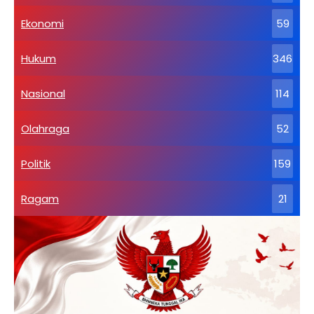
Ekonomi
59
Hukum
346
Nasional
114
Olahraga
52
Politik
159
Ragam
21