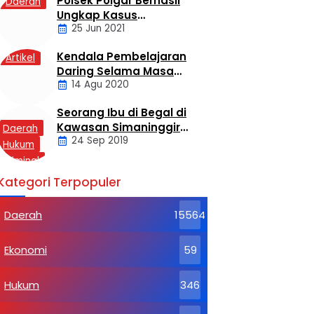
Polsek Poigar Berhasil
Daerah
Ungkap Kasus
25 Jun 2021
Sekelompok Pemuda
Dengan Kasus
Kendala Pembelajaran
Artikel
Pencabulan
Daring Selama Masa
14 Agu 2020
Pandemi Covid-19
Seorang Ibu di Begal di
Kawasan Simaninggir
Daerah
24 Sep 2019
Kota Pinang
Hukum
Kriminal
Labusel
Kategori Terpopuler
Daerah
15564
Ekonomi
59
Hukum
346