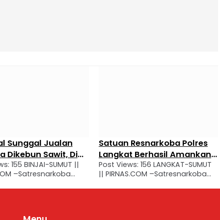
al Sunggal Jualan
Satuan Resnarkoba Polres
 Dikebun Sawit, Di
Langkat Berhasil Amankan
ws: 155 BINJAI-SUMUT ||
Post Views: 156 LANGKAT-SUMUT
olres Binjai
Seorang Pelaku Penyalah
COM –Satresnarkoba
|| PIRNAS.COM –Satresnarkoba
gunaan Narkoba Di
injai melakukan
Polres Langkat, Polda Sumut
Kecamatan Gebang
apan terhadap seorang
kembali berhasil mengamankan
 *SBL (23)* di TKP, jalan
Seorang pria saat membawa
uala Pasar-II Banjaran
barang bukti diduga narkotika
Menu