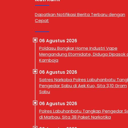
, Jalan
berlangsung selama tiga hari,
Desa Pa
tan Rantau
mulai 16 hingga 18 Oktober 2025.
Kecamat
/2026).
Kegiatan ini menampilkan lebih
Langkat,
Dapatkan Notifikasi Berita Terbaru dengan
 Labuhanbatu
dari 200 unit mobil klasik yang
20.00 wi
Cepat
 dukungan
dipamerkan dengan tata letak
terjadin
pendidikan
menarik dan berhasil menyedot
Iptu Alex
ai religi dan
perhatian para pengunjung …
mendapa
butannya,
masyara
06 Agustus 2026
ampaikan
tentang 
Poldasu Bongkar Home Industri Vape
n apresiasi
Mengandung Etomidate, Diduga Dipasok d
Kamboja
06 Agustus 2026
Satres Narkoba Polres Labuhanbatu Tan
Pengedar Sabu di Aek Kuo, Sita 3,10 Gram
Sabu
06 Agustus 2026
Polres Labuhanbatu Tangkap Pengedar S
di Marbau, Sita 38 Paket Narkotika