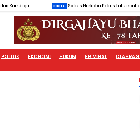
 Kamboja
Satres Narkoba Polres Labuhanbatu Ta
BERITA
POLITIK
EKONOMI
HUKUM
KRIMINAL
OLAHRAG