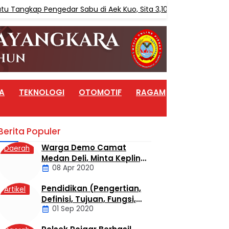
ngkap Pengedar Sabu di Aek Kuo, Sita 3,10 Gram Sabu
A
TEKNOLOGI
OTOMOTIF
RAGAM
ARTIKEL
Berita Populer
Warga Demo Camat
Daerah
Medan Deli, Minta Kepling
08 Apr 2020
6 Titi Papan Di Copot
Karena Tak Perduli Sama
Pendidikan (Pengertian,
Artikel
Warganya
Definisi, Tujuan, Fungsi,
01 Sep 2020
dan Jenis Pendidikan)