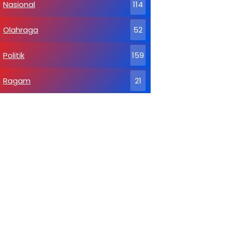
Nasional
114
Olahraga
52
Politik
159
Ragam
21