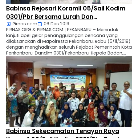
Babinsa Rejosari Koramil 05/Sail Kodim
0301/Pbr Bersama Lurah Dan
Pirnas.com
06 Des 2019
Babinkantibmas Tinjau langsung Daerah
PIRNAS.ORG & PIRNAS.COM | PEKANBARU – Menindak
Rawan Banjir
lanjuti apel gelar penanggulangan bencana yang
dilaksanakan di Mapolresta Pekanbaru, Rabu (5/11/2019)
dengan menghadirkan seluruh Pejabat Pemerintah Kota
Penkanbaru, Dandim 0301/Pekanbaru, Kepala Badan,
Babinsa, Babinkantibmas dan termasuk para Lurah se
Kota Pekanbaru, Dengan kegiatan gelar
penanggulangan bencana, Babinsa Rejosari Pelda Helly
Masturo mengatakan, kegiatan ini merupakan bentuk
sinegritas antara …
Babinsa Sekecamatan Tenayan Raya