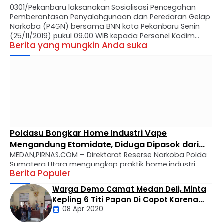
0301/Pekanbaru laksanakan Sosialisasi Pencegahan
Pemberantasan Penyalahgunaan dan Peredaran Gelap
Narkoba (P4GN) bersama BNN kota Pekanbaru Senin
(25/11/2019) pukul 09.00 WIB kepada Personel Kodim
Berita yang mungkin Anda suka
0301/Pbr bertempat di Aula Makodim Jl. Ahmad Yani,
Kota Pekanbaru. Acara sosialisasi P4GN tersebut
dihadiri langsung oleh 1. Dandim 0301/Pbr Kolonel Inf Edi
Budiman S.I.P …
Poldasu Bongkar Home Industri Vape
Mengandung Etomidate, Diduga Dipasok dari
MEDAN,PIRNAS.COM – Direktorat Reserse Narkoba Polda
Kamboja
Sumatera Utara mengungkap praktik home industri
Berita Populer
yang memproduksi liquid vape mengandung
etomidate, narkotika golongan II. Pengungkapan
Warga Demo Camat Medan Deli, Minta
tersebut menjadi salah satu langkah serius kepolisian
Kepling 6 Titi Papan Di Copot Karena
dalam menindak peredaran narkotika dengan modus
08 Apr 2020
Tak Perduli Sama Warganya
baru yang menyasar kalangan masyarakat melalui
rokok elektronik (vape). Kasus tersebut dipaparkan