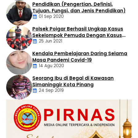
Pendidikan (Pengertian, Definisi,
dalam konferensi pers yang digelar di Kantor Direktorat
Daerah
Tujuan, Fungsi, dan Jenis Pendidikan)
…
01 Sep 2020
Polsek Poigar Berhasil Ungkap Kasus
Artikel
Sekelompok Pemuda Dengan Kasus
25 Jun 2021
Pencabulan
Kendala Pembelajaran Daring Selama
Daerah
Masa Pandemi Covid-19
14 Agu 2020
Seorang Ibu di Begal di Kawasan
Artikel
Simaninggir Kota Pinang
24 Sep 2019
Daerah
Hukum
Kriminal
Labusel