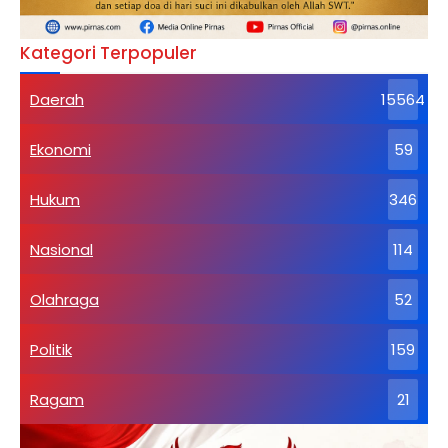
Kategori Terpopuler
Daerah
15564
Ekonomi
59
Hukum
346
Nasional
114
Olahraga
52
Politik
159
Ragam
21