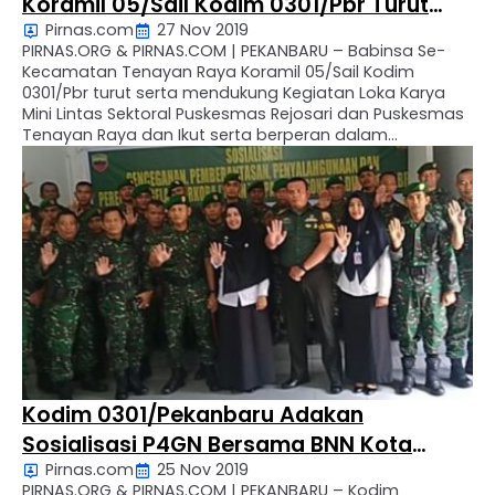
Koramil 05/Sail Kodim 0301/Pbr Turut
Pirnas.com
27 Nov 2019
Andil Laksanakan Kegiatan Loka Karya
PIRNAS.ORG & PIRNAS.COM | PEKANBARU – Babinsa Se-
Mini lintas Sektoral
Kecamatan Tenayan Raya Koramil 05/Sail Kodim
0301/Pbr turut serta mendukung Kegiatan Loka Karya
Mini Lintas Sektoral Puskesmas Rejosari dan Puskesmas
Tenayan Raya dan Ikut serta berperan dalam
memantau kondisi kesehatan di wilayah Binaan
Babinsa. Rabu (27/11/2019). Kegiatan lintas sektor ini
yang turut dihadiri oleh, 1. Anggota Dewan Kota bapak …
Kodim 0301/Pekanbaru Adakan
Sosialisasi P4GN Bersama BNN Kota
Pirnas.com
25 Nov 2019
Pekanbaru Di Aula Makodim
PIRNAS.ORG & PIRNAS.COM | PEKANBARU – Kodim