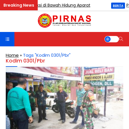
Bebas Beraksi di Bawah Hidung Aparat
Poldas
BERITA
Home
»
Tags "Kodim 0301/Pbr"
Kodim 0301/Pbr