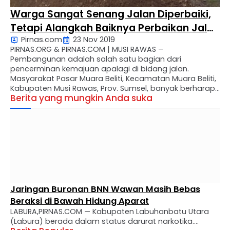
Warga Sangat Senang Jalan Diperbaiki,
Tetapi Alangkah Baiknya Perbaikan Jalan
Pirnas.com
23 Nov 2019
Tidak Menghambat Aktivitas Warga
PIRNAS.ORG & PIRNAS.COM | MUSI RAWAS –
Pembangunan adalah salah satu bagian dari
pencerminan kemajuan apalagi di bidang jalan.
Masyarakat Pasar Muara Beliti, Kecamatan Muara Beliti,
Kabupaten Musi Rawas, Prov. Sumsel, banyak berharap
Berita yang mungkin Anda suka
agar jalan di wilayah mereka itu bagus baik agar
sarana tranfortasi lancar dan tampa hambatan. Salah
satu Tokoh Pemudah yang sehari- harinya …
Jaringan Buronan BNN Wawan Masih Bebas
Beraksi di Bawah Hidung Aparat
LABURA,PIRNAS.COM — Kabupaten Labuhanbatu Utara
(Labura) berada dalam status darurat narkotika.