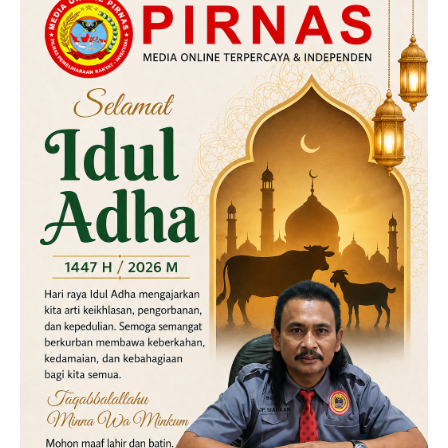
Hukum
Kriminal
Labusel