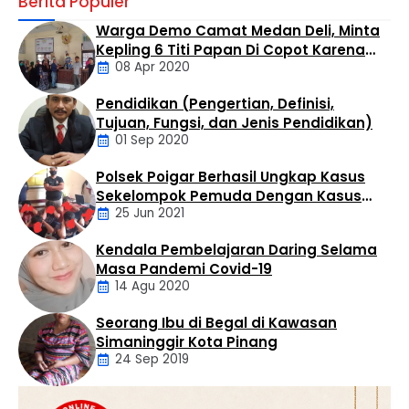
Berita Populer
Bandar besar buronan BNN, Hadi Qurniawan
Simangunsong alias Wawan, diduga masih leluasa
Warga Demo Camat Medan Deli, Minta
mengendalikan kerajaan hitam sabu di wilayah Kualuh
Kepling 6 Titi Papan Di Copot Karena
Selatan dan Kualuh Hulu melalui kaki tangannya, meski
08 Apr 2020
Tak Perduli Sama Warganya
telah berstatus Daftar Pencarian Orang (DPO).
Berdasarkan investigasi warga, gurita bisnis haram ini
Pendidikan (Pengertian, Definisi,
beroperasi tanpa tersentuh di …
Daerah
Tujuan, Fungsi, dan Jenis Pendidikan)
01 Sep 2020
Polsek Poigar Berhasil Ungkap Kasus
Artikel
Sekelompok Pemuda Dengan Kasus
25 Jun 2021
Pencabulan
Kendala Pembelajaran Daring Selama
Daerah
Masa Pandemi Covid-19
14 Agu 2020
Seorang Ibu di Begal di Kawasan
Artikel
Simaninggir Kota Pinang
24 Sep 2019
Daerah