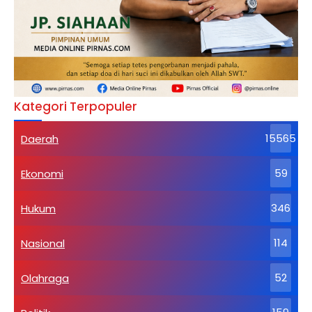
Kategori Terpopuler
Daerah
15565
Ekonomi
59
Hukum
346
Nasional
114
Olahraga
52