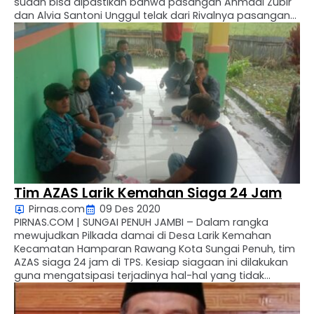
sudah bisa dipastikan bahwa pasangan Ahmadi Zubir
dan Alvia Santoni Unggul telak dari Rivalnya pasangan
Fikar Azami dan Yos Adrino. Pasangan Ahmadi – Antos
memperoleh suara sebanyak 28.530 suara atau …
Tim AZAS Larik Kemahan Siaga 24 Jam
Pirnas.com
09 Des 2020
PIRNAS.COM | SUNGAI PENUH JAMBI – Dalam rangka
mewujudkan Pilkada damai di Desa Larik Kemahan
Kecamatan Hamparan Rawang Kota Sungai Penuh, tim
AZAS siaga 24 jam di TPS. Kesiap siagaan ini dilakukan
guna mengatsipasi terjadinya hal-hal yang tidak
diingini. Knek Yadi selaku tim pemenangan AZAS kepada
awak media mengatakan bahwa, “kami siap 24 jam