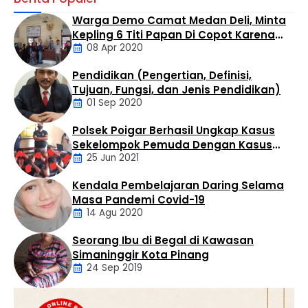
dan desakan dari masyarakat. Warga Kelurahan Negeri
Warga Demo Camat Medan Deli, Minta
Lama kini menuntut Polsek Bilah Hilir untuk segera
Kepling 6 Titi Papan Di Copot Karena
meringkus “Balga”, sosok yang santer disebut sebagai
08 Apr 2020
Tak Perduli Sama Warganya
suplayer sekaligus bandar besar yang mengendalikan
peredaran barang haram tersebut. Marihot diketahui
Pendidikan (Pengertian, Definisi,
mengoperasikan bisnis haramnya di wilayah Titi …
Daerah
Tujuan, Fungsi, dan Jenis Pendidikan)
01 Sep 2020
Polsek Poigar Berhasil Ungkap Kasus
Artikel
Sekelompok Pemuda Dengan Kasus
25 Jun 2021
Pencabulan
Kendala Pembelajaran Daring Selama
Daerah
Masa Pandemi Covid-19
14 Agu 2020
Seorang Ibu di Begal di Kawasan
Artikel
Simaninggir Kota Pinang
24 Sep 2019
Daerah