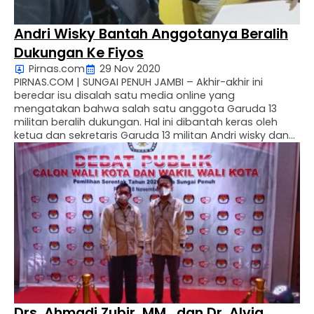
Andri Wisky Bantah Anggotanya Beralih
Dukungan Ke Fiyos
Pirnas.com
29 Nov 2020
PIRNAS.COM | SUNGAI PENUH JAMBI – Akhir-akhir ini
beredar isu disalah satu media online yang
mengatakan bahwa salah satu anggota Garuda 13
militan beralih dukungan. Hal ini dibantah keras oleh
ketua dan sekretaris Garuda 13 militan Andri wisky dan
Endra Yoni. Andri wisky selaku ketua garuda 13 militan
kepada awak media Pirnas mengatakan bahwa tidak …
Drs. Ahmadi Zubir, MM., dan Dr. Alvia