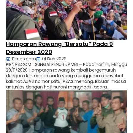
Hamparan Rawang “Bersatu” Pada 9
Desember 2020
Pirnas.com
01 Des 2020
PIRNAS.COM | SUNGAI PENUH JAMBI – Pada hari ini, Minggu
29/11/2020 Hamparan rawang kembali bergemuruh
dengan dentungan nada yang menggema menyebut
kalimat AZAS nomor satu, AZAS menang. Ribuan massa
antusias dengan hati nurani menghadiri acara
blusukan atau kampanye terakhir Ahmadi – Antos
nomor urut 1 dikecamatan hamparan rawang. Dalam
orasi politiknya, H. Basrial Syah selaku …