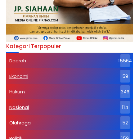
Kategori Terpopuler
Daerah
15564
Ekonomi
59
Hukum
346
Nasional
114
Olahraga
52
Politik
159