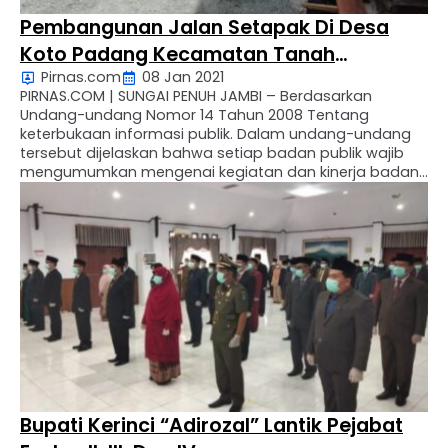
Pembangunan Jalan Setapak Di Desa
Koto Padang Kecamatan Tanah
Pirnas.com
08 Jan 2021
Kampung Diduga Telah Menabrak
PIRNAS.COM | SUNGAI PENUH JAMBI – Berdasarkan
Undang-Undang
Undang-undang Nomor 14 Tahun 2008 Tentang
keterbukaan informasi publik. Dalam undang-undang
tersebut dijelaskan bahwa setiap badan publik wajib
mengumumkan mengenai kegiatan dan kinerja badan
publik yakni salah satunya mengenai pengerjaan
proyek. Karena proyek pembangunan jalan desa
bersumber dari uang negara, maka wajib untuk
memasang papan nama sebagai pemeberitaguan …
Bupati Kerinci “Adirozal” Lantik Pejabat