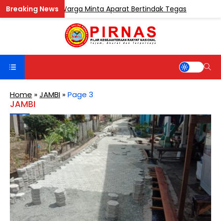
entosa, Warga Minta Aparat Bertindak Tegas
DE
BERITA
Home
»
JAMBI
»
Page 3
JAMBI