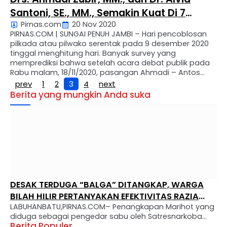
Santoni, SE., MM., Semakin Kuat Di 7
Pirnas.com
20 Nov 2020
Kecamatan Di Kota Sungai Penuh
PIRNAS.COM | SUNGAI PENUH JAMBI – Hari pencoblosan
pilkada atau pilwako serentak pada 9 desember 2020
tinggal menghitung hari. Banyak survey yang
memprediksi bahwa setelah acara debat publik pada
Rabu malam, 18/11/2020, pasangan Ahmadi – Antos
nomor urut 1 diprediksi menguasai acara debat
prev
1
2
3
4
next
tersebut. Hal ini terbukti dengan jelas dan nyata,
Berita yang mungkin Anda suka
dimana paslon nomor urut …
DESAK TERDUGA “BALGA” DITANGKAP, WARGA
BILAH HILIR PERTANYAKAN EFEKTIVITAS RAZIA
LABUHANBATU,PIRNAS.COM– Penangkapan Marihot yang
NARKOBA
diduga sebagai pengedar sabu oleh Satresnarkoba
Berita Populer
Polres Labuhanbatu memicu gelombang keresahan