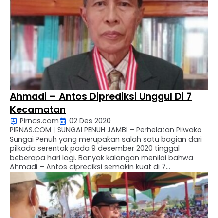
mengawal …
Ahmadi – Antos Diprediksi Unggul Di 7
Kecamatan
Pirnas.com
02 Des 2020
PIRNAS.COM | SUNGAI PENUH JAMBI – Perhelatan Pilwako
Sungai Penuh yang merupakan salah satu bagian dari
pilkada serentak pada 9 desember 2020 tinggal
beberapa hari lagi. Banyak kalangan menilai bahwa
Ahmadi – Antos diprediksi semakin kuat di 7
kecamatan. Hal ini disampaikan oleh salah seorang
tokoh masyarakat Hamparan Rawang, H. Basrial Syah
kepada awak media. …