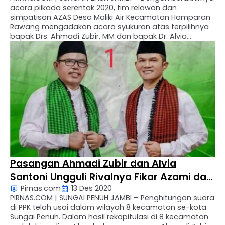
acara pilkada serentak 2020, tim relawan dan
simpatisan AZAS Desa Maliki Air Kecamatan Hamparan
Rawang mengadakan acara syukuran atas terpilihnya
bapak Drs. Ahmadi Zubir, MM dan bapak Dr. Alvia
Santoni, SE., MM sebagai walikota dan wakil walikota
Sungai Penuh periode 2021-2024. Atas perjuangan dan
tekad bersama maka …
Pasangan Ahmadi Zubir dan Alvia
Santoni Ungguli Rivalnya Fikar Azami dan
Pirnas.com
13 Des 2020
Yos Adrino
PIRNAS.COM | SUNGAI PENUH JAMBI – Penghitungan suara
di PPK telah usai dalam wilayah 8 kecamatan se-kota
Sungai Penuh. Dalam hasil rekapitulasi di 8 kecamatan