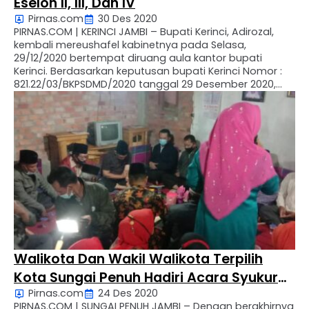
Eselon II, III, Dan IV
Pirnas.com
30 Des 2020
PIRNAS.COM | KERINCI JAMBI – Bupati Kerinci, Adirozal,
kembali mereushafel kabinetnya pada Selasa,
29/12/2020 bertempat diruang aula kantor bupati
Kerinci. Berdasarkan keputusan bupati Kerinci Nomor :
821.22/03/BKPSDMD/2020 tanggal 29 Desember 2020,
tentang pengangkatan mutasi dan pemberhentian
pejabat pimpinan tinggi pratama dilingkup pemerintah
Kabupaten Kerinci. Adapun pejabat yang dilantik, yakni
Selhanudin – Asisten pemerintahan dan Kesra, …
Walikota Dan Wakil Walikota Terpilih
Kota Sungai Penuh Hadiri Acara Syukuran
Pirnas.com
24 Des 2020
Di Desa Maliki Air Rawang
PIRNAS.COM | SUNGAI PENUH JAMBI – Dengan berakhirnya