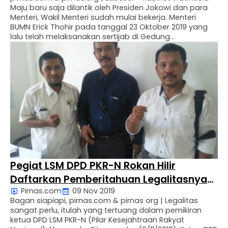
Maju baru saja dilantik oleh Presiden Jokowi dan para
Menteri, Wakil Menteri sudah mulai bekerja. Menteri
BUMN Erick Thohir pada tanggal 23 Oktober 2019 yang
lalu telah melaksanakan sertijab di Gedung
Kementerian BUMN Jakarta Pusat. Menteri BUMN Erick
Thoir telah meminta Direksi BUMN untuk membuat
rencana kerja …
Pegiat LSM DPD PKR-N Rokan Hilir
Daftarkan Pemberitahuan Legalitasnya
Pirnas.com
09 Nov 2019
Ke KESBANGPOL
Bagan siapiapi, pirnas.com & pirnas org | Legalitas
sangat perlu, itulah yang tertuang dalam pemikiran
ketua DPD LSM PKR-N (Pilar Kesejahtraan Rakyat