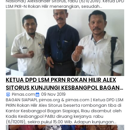
Nasional) Alexsander Sitorus, rabu (6/11/2019). Ketua DPD
LSM PKR-N Rokan Hilir menerangkan, sesudah
memberitahukan keberadaan LSM PKR-N Rokan Hilir ke
Kesbangpol bagan siapiapi, Kebupaten Rokan Hilir,
kamis (7/11/2019) sekira pukul 09.00 Wib. Perlu …
KETUA DPD LSM PKRN ROKAN HILIR ALEX
SITORUS KUNJUNGI KESBANGPOL BAGAN
Pirnas.com
09 Nov 2019
SIAPIAPI RIAU
BAGAN SIAPIAPI, pirnas.org & pirnas.com | Ketua DPD LSM
PKRN Rokan Hilir Alex Sitorus beserta rombongan tiba di
Kantor Kesbangpol Bagan Siapiapi, Riau disambut oleh
Kadis Kesbangpol PABLI diruang kerjanya. rabu
(6/112019), sekira pukul 15.00 Wib. Adapun kunjungan
kerja dan silaturahmi Ketua DPD LSM PKRN Rohil, Alex