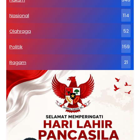
Nasional
114
Olahraga
52
Politik
159
Ragam
21