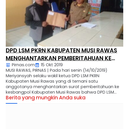
DPD LSM PKRN KABUPATEN MUSI RAWAS
MENGHANTARKAN PEMBERITAHUAN KE
Pirnas.com
15 Okt 2019
KESBANGPOL
MUSI RAWAS, PIRNAS | Pada hari senin (14/10/2019)
Meriyansyah selaku wakil ketua DPD LSM PKRN
Kabupaten Musi Rawas yang di temani satu
anggotanya menghantarkan surat pemberitahuan ke
kesbangpol Kabupaten Musi Rawas bahwa DPD LSM
Berita yang mungkin Anda suka
PKRN sudah terbentuk/hadir di Kabupaten Musi Rawas.
Wakil Ketua DPD LSM PKRN mengatakan pentingnya
legalitas suatu lembaga di suatu tempat. “Saya
menghantar …