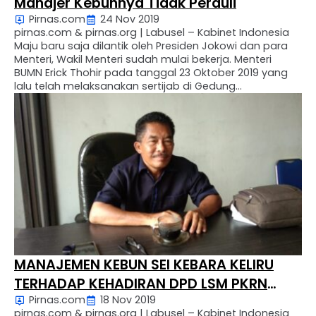
Manajer Kebunnya Tidak Perduli
Pirnas.com
24 Nov 2019
pirnas.com & pirnas.org | Labusel – Kabinet Indonesia
Maju baru saja dilantik oleh Presiden Jokowi dan para
Menteri, Wakil Menteri sudah mulai bekerja. Menteri
BUMN Erick Thohir pada tanggal 23 Oktober 2019 yang
lalu telah melaksanakan sertijab di Gedung
Kementerian BUMN Jakarta Pusat. Menteri BUMN Erick
Thoir telah meminta Direksi BUMN untuk membuat
rencana kerja …
MANAJEMEN KEBUN SEI KEBARA KELIRU
TERHADAP KEHADIRAN DPD LSM PKRN
Pirnas.com
18 Nov 2019
LABUHANBATU RAYA
pirnas.com & pirnas.org | Labusel – Kabinet Indonesia