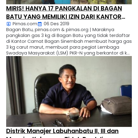
MIRIS! HANYA 17 PANGKALAN DI BAGAN
BATU YANG MEMILIKI IZIN DARI KANTOR
Pirnas.com
06 Des 2019
CAMAT, SELEBIHNYA DIDUGA ILEGAL.
Bagan Batu, pirnas.com & pirnas.org | Maraknya
pangkalan gas 3 kg di Bagan Batu yang tidak terdaftar
di Kantor Camat Bagan Sinembah membuat harga gas
3 kg carut marut, membuat para pegiat Lembaga
Swadaya Masyarakat (LSM) PKR-N yang berkantor di km
4. Bagan Batu Kecamatan Bagan Sinembah Kabupaten
Rokan Hilir, meminta rekomendasi dari Kantor Camat …
Distrik Manajer Labuhanbatu II, III dan