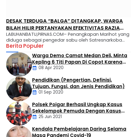
DESAK TERDUGA “BALGA” DITANGKAP, WARGA
BILAH HILIR PERTANYAKAN EFEKTIVITAS RAZIA
LABUHANBATU,PIRNAS.COM– Penangkapan Marihot yang
NARKOBA
diduga sebagai pengedar sabu oleh Satresnarkoba
Berita Populer
Polres Labuhanbatu memicu gelombang keresahan
dan desakan dari masyarakat. Warga Kelurahan Negeri
Warga Demo Camat Medan Deli, Minta
Lama kini menuntut Polsek Bilah Hilir untuk segera
Kepling 6 Titi Papan Di Copot Karena
meringkus “Balga”, sosok yang santer disebut sebagai
08 Apr 2020
Tak Perduli Sama Warganya
suplayer sekaligus bandar besar yang mengendalikan
peredaran barang haram tersebut. Marihot diketahui
Pendidikan (Pengertian, Definisi,
mengoperasikan bisnis haramnya di wilayah Titi …
Daerah
Tujuan, Fungsi, dan Jenis Pendidikan)
01 Sep 2020
Polsek Poigar Berhasil Ungkap Kasus
Artikel
Sekelompok Pemuda Dengan Kasus
25 Jun 2021
Pencabulan
Kendala Pembelajaran Daring Selama
Daerah
Masa Pandemi Covid-19