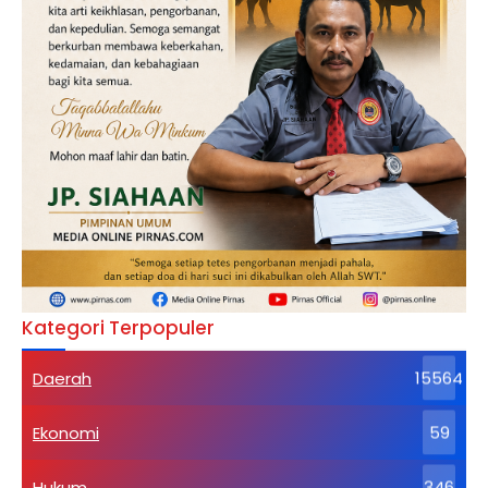
Kategori Terpopuler
Daerah
15564
Ekonomi
59
Hukum
346