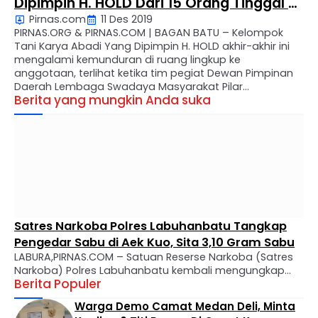
Dipimpin H. HOLD Dari 15 Orang Tinggal 4
Pirnas.com
11 Des 2019
Orang
PIRNAS.ORG & PIRNAS.COM | BAGAN BATU – Kelompok
Tani Karya Abadi Yang Dipimpin H. HOLD akhir-akhir ini
mengalami kemunduran di ruang lingkup ke
anggotaan, terlihat ketika tim pegiat Dewan Pimpinan
Daerah Lembaga Swadaya Masyarakat Pilar
Berita yang mungkin Anda suka
Kesejahteraan Rakyat Nasional (DPD LSM PKRN) Rokan
Hilir melakukan investigasi di kantor Desa Harapan
Makmur, Kec. Bagan Sinembah, Kab. Rokan …
Satres Narkoba Polres Labuhanbatu Tangkap
Pengedar Sabu di Aek Kuo, Sita 3,10 Gram Sabu
LABURA,PIRNAS.COM – Satuan Reserse Narkoba (Satres
Narkoba) Polres Labuhanbatu kembali mengungkap
Berita Populer
kasus peredaran narkotika jenis sabu di wilayah
hukumnya. Seorang pria berinisial MTS alias Tebe (34)
Warga Demo Camat Medan Deli, Minta
berhasil diamankan dalam operasi yang digelar di