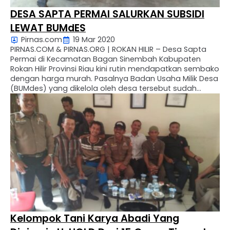
DESA SAPTA PERMAI SALURKAN SUBSIDI
LEWAT BUMdES
Pirnas.com
19 Mar 2020
PIRNAS.COM & PIRNAS.ORG | ROKAN HILIR – Desa Sapta
Permai di Kecamatan Bagan Sinembah Kabupaten
Rokan Hilir Provinsi Riau kini rutin mendapatkan sembako
dengan harga murah. Pasalnya Badan Usaha Milik Desa
(BUMdes) yang dikelola oleh desa tersebut sudah
berjalan menjadi penyalur subsidi pemerintah. Ketua
BUMdes melalui anggotanya, Kamis (12/3/2020)
menyatakan kepada awak media Pirnas, “BUMdes …
Kelompok Tani Karya Abadi Yang