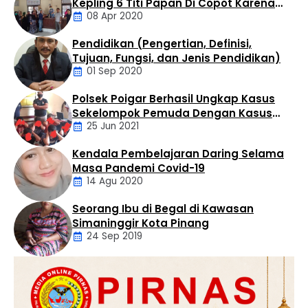
Kepling 6 Titi Papan Di Copot Karena
Kelurahan Bandar Selamat, Kecamatan Aek Kuo,
08 Apr 2020
Tak Perduli Sama Warganya
Kabupaten Labuhanbatu Utara, Selasa (4/8/2026)
sekitar pukul 14.30 WIB. Penangkapan dilakukan oleh Tim
Pendidikan (Pengertian, Definisi,
Opsnal Satres Narkoba …
Daerah
Tujuan, Fungsi, dan Jenis Pendidikan)
01 Sep 2020
Polsek Poigar Berhasil Ungkap Kasus
Artikel
Sekelompok Pemuda Dengan Kasus
25 Jun 2021
Pencabulan
Kendala Pembelajaran Daring Selama
Daerah
Masa Pandemi Covid-19
14 Agu 2020
Seorang Ibu di Begal di Kawasan
Artikel
Simaninggir Kota Pinang
24 Sep 2019
Daerah
Hukum
Kriminal