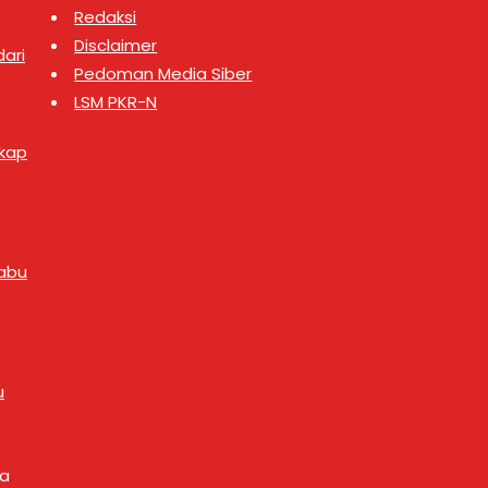
Redaksi
Disclaimer
ari
Pedoman Media Siber
LSM PKR-N
gkap
abu
u
ya