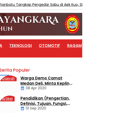
nbatu Tangkap Pengedar Sabu di Aek Kuo, Sita 3,10 Gram Sabu
A
TEKNOLOGI
OTOMOTIF
RAGAM
ARTIKEL
Berita Populer
Warga Demo Camat
Daerah
Medan Deli, Minta Kepling
08 Apr 2020
6 Titi Papan Di Copot
Karena Tak Perduli Sama
Pendidikan (Pengertian,
Artikel
Warganya
Definisi, Tujuan, Fungsi,
01 Sep 2020
dan Jenis Pendidikan)