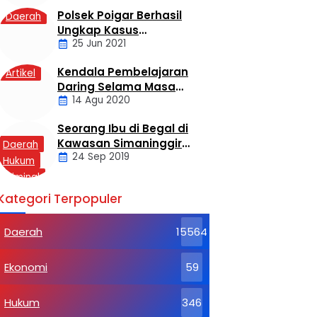
Polsek Poigar Berhasil
Daerah
Ungkap Kasus
25 Jun 2021
Sekelompok Pemuda
Dengan Kasus
Kendala Pembelajaran
Artikel
Pencabulan
Daring Selama Masa
14 Agu 2020
Pandemi Covid-19
Seorang Ibu di Begal di
Kawasan Simaninggir
Daerah
24 Sep 2019
Kota Pinang
Hukum
Kriminal
Labusel
Kategori Terpopuler
Daerah
15564
Ekonomi
59
Hukum
346