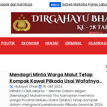
sok dari Kamboja
Satres Narkoba Polres Labuha
BERITA
POLITIK
EKONOMI
HUKUM
KRIMINAL
OLAHRAG
Mendagri Minta Warga Malut Tetap
Kompak Kawal Pilkada Usai Wafatnya
Hidayat Chan
15 Okt 2024
Cagub Benny Laos
PIRNAS.COM|Jakarta – Menteri Dalam Negeri
(Mendagri) Muhammad Tito Karnavian meminta
warga Provinsi Maluku Utara (Malut) tetap kompak
dalam mengawal pelaksanaan Pilkada Serentak 2024