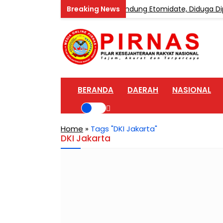
ongkar Home Industri Vape Mengandung Etomidate, Diduga Dipa
BERANDA
DAERAH
NASIONAL
Home
»
Tags "DKI Jakarta"
DKI Jakarta