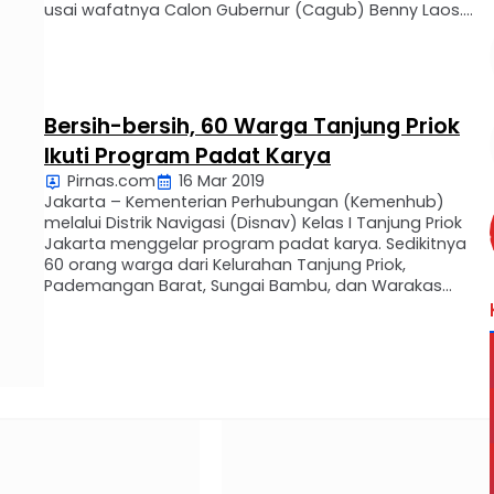
usai wafatnya Calon Gubernur (Cagub) Benny Laos.
Pihaknya telah berkoordinasi dengan kepolisian hingga
Densus 88 untuk melakukan investigasi, terhadap
kecelakaan speedboat yang terjadi pada Benny Laos
dan rombongan ketika melakukan kampanye. “Ini …
Bersih-bersih, 60 Warga Tanjung Priok
Ikuti Program Padat Karya
Pirnas.com
16 Mar 2019
Jakarta – Kementerian Perhubungan (Kemenhub)
melalui Distrik Navigasi (Disnav) Kelas I Tanjung Priok
Jakarta menggelar program padat karya. Sedikitnya
60 orang warga dari Kelurahan Tanjung Priok,
Pademangan Barat, Sungai Bambu, dan Warakas
Jakarta Utara turut terlibat dalam kegiatan ini.
“Program padat karya yang dilaksanakan di berbagai
kantor Distrik Navigasi yang tersebar di seluruh
Indonesia, termasuk …