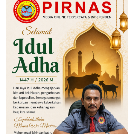
Hukum
Kriminal
Labusel