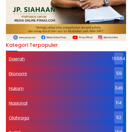
Kategori Terpopuler
Daerah
15564
Ekonomi
59
Hukum
346
Nasional
114
Olahraga
52