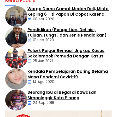
Berita Populer
Polres Labuhanbatu memicu gelombang keresahan
dan desakan dari masyarakat. Warga Kelurahan Negeri
Warga Demo Camat Medan Deli, Minta
Lama kini menuntut Polsek Bilah Hilir untuk segera
Kepling 6 Titi Papan Di Copot Karena
meringkus “Balga”, sosok yang santer disebut sebagai
08 Apr 2020
Tak Perduli Sama Warganya
suplayer sekaligus bandar besar yang mengendalikan
peredaran barang haram tersebut. Marihot diketahui
Pendidikan (Pengertian, Definisi,
mengoperasikan bisnis haramnya di wilayah Titi …
Daerah
Tujuan, Fungsi, dan Jenis Pendidikan)
01 Sep 2020
Polsek Poigar Berhasil Ungkap Kasus
Artikel
Sekelompok Pemuda Dengan Kasus
25 Jun 2021
Pencabulan
Kendala Pembelajaran Daring Selama
Daerah
Masa Pandemi Covid-19
14 Agu 2020
Seorang Ibu di Begal di Kawasan
Artikel
Simaninggir Kota Pinang
24 Sep 2019
Daerah