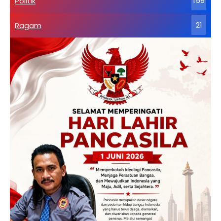
Politik
159
Ragam
21