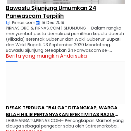
Bawaslu Sijunjung Umumkan 24
Panwascam Terpilih
Pirnas.com
18 Des 2019
PIRNAS.ORG & PIRNAS.COM | SIJUNJUNG – Dalam rangka
menyambut pesta demokrasi pemilihan kepala daerah
(Pilkada) serentak Gubenur dan Wakil Gubenur, Bupati
dan Wakil Bupati. 23 September 2020 Mendatang.
Bawaslu Sijunjung teteapkan 24 Panwascam se-
Berita yang mungkin Anda suka
Kabupaten Siujnjing yang lolos tes dan akan di lantik
dalam waktu dekat (18/12). “Melalui proses yang begitu
singkat dan tepat dengan melalu …
DESAK TERDUGA “BALGA” DITANGKAP, WARGA
BILAH HILIR PERTANYAKAN EFEKTIVITAS RAZIA
LABUHANBATU,PIRNAS.COM– Penangkapan Marihot yang
NARKOBA
diduga sebagai pengedar sabu oleh Satresnarkoba