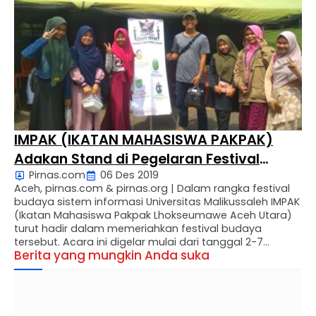
Kapolres Kota Subulussalam yang baru. “Semoga
dapat …
IMPAK (IKATAN MAHASISWA PAKPAK)
Adakan Stand di Pegelaran Festival
Pirnas.com
06 Des 2019
Budaya Sistem Informasi Unimal.
Aceh, pirnas.com & pirnas.org | Dalam rangka festival
budaya sistem informasi Universitas Malikussaleh IMPAK
(Ikatan Mahasiswa Pakpak Lhokseumawe Aceh Utara)
turut hadir dalam memeriahkan festival budaya
tersebut. Acara ini digelar mulai dari tanggal 2-7
Berita yang mungkin Anda suka
Desember 2019 bertempat di Desa Blang Pulo
Kecamatan Muara Satu Kota Lhokseumawe Provinsi
Aceh. Dengan memperkenalkan makanan dan
minuman khas Pakpak …