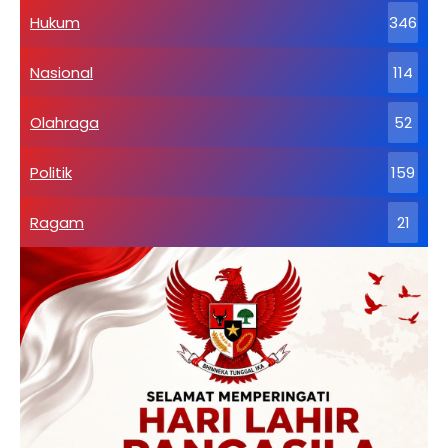
Hukum
346
Nasional
114
Olahraga
52
Politik
159
Ragam
21