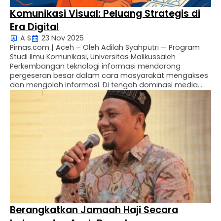
Komunikasi Visual: Peluang Strategis di
Era Digital
A S
23 Nov 2025
Pirnas.com | Aceh – Oleh Adilah Syahputri — Program
Studi Ilmu Komunikasi, Universitas Malikussaleh
Perkembangan teknologi informasi mendorong
pergeseran besar dalam cara masyarakat mengakses
dan mengolah informasi. Di tengah dominasi media
digital, komunikasi visual menjadi elemen utama dalam
penyusunan pesan modern. Visual tidak lagi sekadar
pelengkap teks, tetapi berperan dalam membentuk
persepsi, identitas, dan opini …
Berangkatkan Jamaah Haji Secara