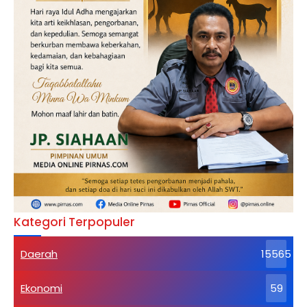
Kategori Terpopuler
Daerah
15565
Ekonomi
59