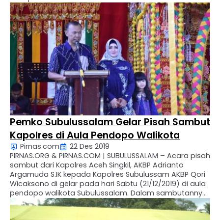
mendo’akan agar pandemi COVID-19 yang kian
meresahkan penduduk bumi segera pulih. “Dalam
silaturrahmi ini, saya pribadi dan atas nama Kepala
Daerah (KDh) mengharapkan do’a …
Pemko Subulussalam Gelar Pisah Sambut
Kapolres di Aula Pendopo Walikota
Pirnas.com
22 Des 2019
PIRNAS.ORG & PIRNAS.COM | SUBULUSSALAM – Acara pisah
sambut dari Kapolres Aceh Singkil, AKBP Adrianto
Argamuda S.IK kepada Kapolres Subulussam AKBP Qori
Wicaksono di gelar pada hari Sabtu (21/12/2019) di aula
pendopo walikota Subulussalam. Dalam sambutannya
Walikota Subulussalam mengucapkan, selamat datang
dan selamat bertugas di Kota Subulussalam kepada