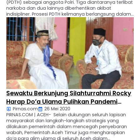
(PDTH) sebagai anggota Polri. Tiga diantaranya terlibat
narkoba dan dua lainnya diberhentikan akibat
indisipliner. Prosesi PDTH kelimanya berlangsung dalam
Upacara Pelepasan Atribut Polri di halaman Mapolres
Aceh Timur di Peudawa, Kamis (28/5). Kelima anggota
polri yang di-PDTH-kan tidak hadir, sehingga lima
anggota …
Sewaktu Berkunjung Silahturrahmi Rocky
Harap Do’a Ulama Pulihkan Pandemi
Pirnas.com
26 Mei 2020
COVID-19
PIRNAS.COM | ACEH- Selain dukungan seluruh lapisan
masyarakat dan langkah-langkah strategis yang
dilakukan pemerintah dalam mencegah penyebaran
wabah, Pemerintah Aceh Timur juga mengharapkan
do’a para alim ulama di seluruh Aceh dalam