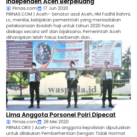
Independen Aceh Berpeluang
Pirnas.com
17 Jun 2020
PIRNAS.COM | Aceh– Senator asal Aceh, HM Fadhil Rahmi,
Lc, menilai, kebijakan pemerintah yang meniadakan
pelaksanaan ibadah haji untuk tahun 2020 harus
disikapi secara arif dan bijaksana. Pemerintah Aceh
diharapkan lebih fokus berbenah dan
menyempurnakan regulasi yang memungkinkan Aceh
untuk memberangkatkan jamaah haji secara
independen. “Aceh bisa memberangkatkan haji secara
terpisah dari haji nasional. Celahnya …
Lima Anggota Porsonel Polri Dipecat
Pirnas.com
28 Mei 2020
PIRNAS.ORG | Aceh- Lima anggota kepolisian diputuskan
untuk dilakukan Pemberhentian Dengan Tidak Hormat