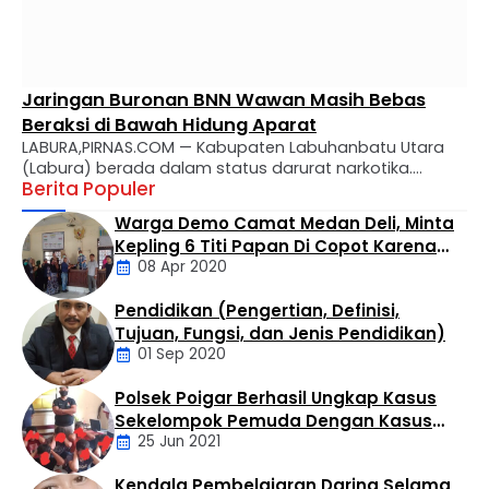
Jaringan Buronan BNN Wawan Masih Bebas
Beraksi di Bawah Hidung Aparat
LABURA,PIRNAS.COM — Kabupaten Labuhanbatu Utara
(Labura) berada dalam status darurat narkotika.
Berita Populer
Bandar besar buronan BNN, Hadi Qurniawan
Simangunsong alias Wawan, diduga masih leluasa
Warga Demo Camat Medan Deli, Minta
mengendalikan kerajaan hitam sabu di wilayah Kualuh
Kepling 6 Titi Papan Di Copot Karena
Selatan dan Kualuh Hulu melalui kaki tangannya, meski
08 Apr 2020
Tak Perduli Sama Warganya
telah berstatus Daftar Pencarian Orang (DPO).
Berdasarkan investigasi warga, gurita bisnis haram ini
Pendidikan (Pengertian, Definisi,
beroperasi tanpa tersentuh di …
Daerah
Tujuan, Fungsi, dan Jenis Pendidikan)
01 Sep 2020
Polsek Poigar Berhasil Ungkap Kasus
Artikel
Sekelompok Pemuda Dengan Kasus
25 Jun 2021
Pencabulan
Kendala Pembelajaran Daring Selama