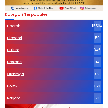
Kategori Terpopuler
Daerah
15564
Ekonomi
59
Hukum
346
Nasional
114
Olahraga
52
Politik
159
Ragam
21