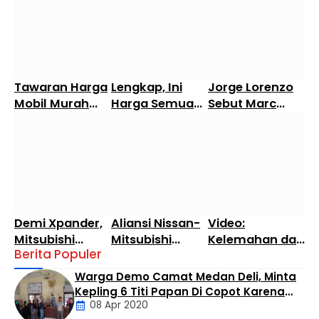
Tawaran Harga
Lengkap, Ini
Jorge Lorenzo
Mobil Murah
Harga Semua
Sebut Marc
LCGC Terbaru
Tipe Toyota
Marquez Masih
Bulan Ini
Calya Juni
Jauh dari Level
2024
Legenda
MotoGP
Valentino Rossi
Demi Xpander,
Aliansi Nissan-
Video:
Mitsubishi
Mitsubishi
Kelemahan dan
Berita Populer
Bakal
Luncurkan
Kelebihan All
Mengimpor
Livina Versi
New Terios
Warga Demo Camat Medan Deli, Minta
Kembali Pajero
Mungil
Kepling 6 Titi Papan Di Copot Karena
Sport
08 Apr 2020
Tak Perduli Sama Warganya