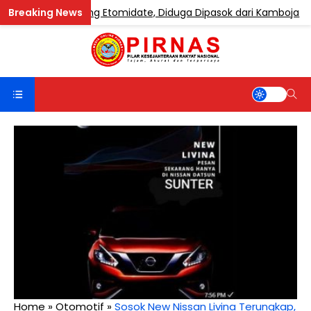
pe Mengandung Etomidate, Diduga Dipasok dari Kamboja
Home
»
Otomotif
»
Sosok New Nissan Livina Terungkap,