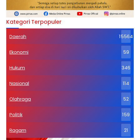
Kategori Terpopuler
Daerah
15564
Ekonomi
59
Hukum
346
Nasional
114
Olahraga
52
Politik
159
Ragam
21