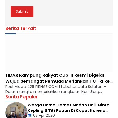
Berita Terkait
TIDAR Kampung Rakyat Cup III Resmi Digelar,
Wujud Semangat Pemuda Meriahkan HUT RI ke-
Post Views: 226 PIRNAS.COM | Labuhanbatu Selatan –
81 Desa Perkebunan Teluk Panji
Dalam rangka memeriahkan rangkaian Hari Ulang
Berita Populer
Tahun (HUT) ke-81 Republik Indonesia, TIDAR Kampung
Rakyat kembali menggelar TIDAR Kampung Rakyat Cup
Warga Demo Camat Medan Deli, Minta
III – Trophy Edi Romansyah ke-5, turnamen sepak bola
Kepling 6 Titi Papan Di Copot Karena
antar dusun yang akan berlangsung di Desa
08 Apr 2020
Tak Perduli Sama Warganya
Perkebunan Teluk Panji, Kecamatan Kampung Rakyat,