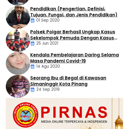
Kabupaten Labuhanbatu Selatan. Turnamen ini …
Pendidikan (Pengertian, Definisi,
Daerah
Tujuan, Fungsi, dan Jenis Pendidikan)
01 Sep 2020
Polsek Poigar Berhasil Ungkap Kasus
Artikel
Sekelompok Pemuda Dengan Kasus
25 Jun 2021
Pencabulan
Kendala Pembelajaran Daring Selama
Daerah
Masa Pandemi Covid-19
14 Agu 2020
Seorang Ibu di Begal di Kawasan
Artikel
Simaninggir Kota Pinang
24 Sep 2019
Daerah
Hukum
Kriminal
Labusel