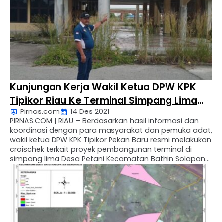
Kunjungan Kerja Wakil Ketua DPW KPK
Tipikor Riau Ke Terminal Simpang Lima
Pirnas.com
14 Des 2021
Petani
PIRNAS.COM | RIAU – Berdasarkan hasil informasi dan
koordinasi dengan para masyarakat dan pemuka adat,
wakil ketua DPW KPK Tipikor Pekan Baru resmi melakukan
croischek terkait proyek pembangunan terminal di
simpang lima Desa Petani Kecamatan Bathin Solapan
Kabupaten Bengkalis tgl 13 Desember 2021 sekitar pukul
11.00. Menurut wakil ketua Kamaruzan mengatakan,
“proyek pengerjaan pembangunan terminal …