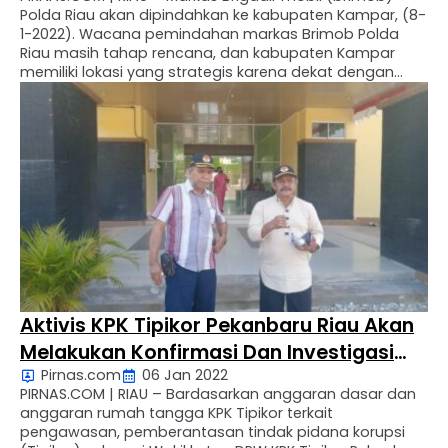
Polda Riau akan dipindahkan ke kabupaten Kampar, (8-
1-2022). Wacana pemindahan markas Brimob Polda
Riau masih tahap rencana, dan kabupaten Kampar
memiliki lokasi yang strategis karena dekat dengan
ibukota propinsi Riau. Bukan itu saja, ternyata brimob
Polda Riau bergelar “harimau Kampar”. Hal ini menjadi
kebanggaan oleh masyarakat kabupaten …
Aktivis KPK Tipikor Pekanbaru Riau Akan
Melakukan Konfirmasi Dan Investigasi
Pirnas.com
06 Jan 2022
Dana Desa Dan Dana Bantuan Keuangan
PIRNAS.COM | RIAU – Bardasarkan anggaran dasar dan
Khusus Sepropinsi Riau Terhitung Mulai
anggaran rumah tangga KPK Tipikor terkait
Tahun 2022
pengawasan, pemberantasan tindak pidana korupsi