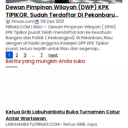
Dewan Pimpinan Wilayah (DWP) KPK
TIPIKOR, Sudah Terdaftar Di Pekanbaru
Pirnas.com
09 Des 2021
Riau
PIRNAS.COM | RIAU – Dewan Pimpinan Wilayah ( DPW)
KPK Tipikor pusat telah mendaftar kan ke Kesatuan
Bangsa dan Politik ( Kesbangpol) di Pekanbaru Riau
dengan di hadiri anggota intelejen DPP KPK Tipikor
pusat, ketua terpilih untuk Riau dan segenap
kepengurusan yang sesuai dengan surat keputusan SK
1
2
3
…
7
next
dan ADRT .agar dapat bekerja keras yang sesuai …
Berita yang mungkin Anda suka
Ketua Grib Labuhanbatu Buka Turnamen Catur
Antar Wartawan
LABUHANBATU,PIRNAS.COM– Ketua GRIB Jaya