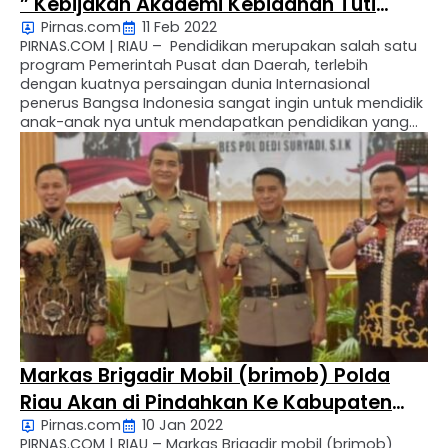
” Kebijakan Akademi Kebidanan Tuti
Pirnas.com
11 Feb 2022
Rahayu
PIRNAS.COM | RIAU – Pendidikan merupakan salah satu
program Pemerintah Pusat dan Daerah, terlebih
dengan kuatnya persaingan dunia Internasional
penerus Bangsa Indonesia sangat ingin untuk mendidik
anak-anak nya untuk mendapatkan pendidikan yang
lumayan, sehingga dapat berpotensi memajukan diri,
Keluarga Bangsa dan Negara . Salah seorang warga
Bagan Api sebut saja B, mengatakan sangat kecewa
sekali …
Markas Brigadir Mobil (brimob) Polda
Riau Akan di Pindahkan Ke Kabupaten
Pirnas.com
10 Jan 2022
Kampar
PIRNAS.COM | RIAU – Markas Brigadir mobil (brimob)