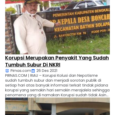
dan Masyarakat luas, bahkan selalu mengedepankan
tentang kepentingan Masyarakat untuk mendapatkan
keadilan …
Korupsi Merupakan Penyakit Yang Sudah
Tumbuh Subur Di NKRI
Pirnas.com
26 Des 2021
PIRNAS.COM | RIAU – Korupsi Kolusi dan Nepotisme
sudah tumbuh subur dan menjadi sorotan publik di
setiap hari atas banyak informasi terkait tindak pidana
korupsi yang semakin hari semakin merajalela sehingga
penomena yang di namakan Korupsi sudah tidak Asing
lagi menjadi sarapan pagi untuk para Masyarakat
umum. Kehadiran aktivis KPK Tipikor Pekanbaru Riau,
hadir di …