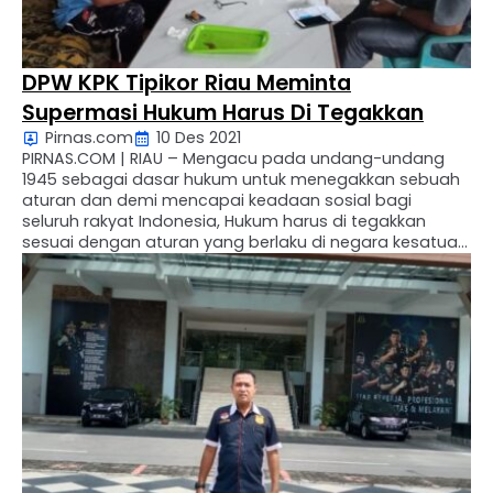
DPW KPK Tipikor Riau Meminta
Supermasi Hukum Harus Di Tegakkan
Pirnas.com
10 Des 2021
PIRNAS.COM | RIAU – Mengacu pada undang-undang
1945 sebagai dasar hukum untuk menegakkan sebuah
aturan dan demi mencapai keadaan sosial bagi
seluruh rakyat Indonesia, Hukum harus di tegakkan
sesuai dengan aturan yang berlaku di negara kesatuan
Republik Indonesia (NKRI). Rismadi warga desa Boncang
Mahang Kecamatan Bathin Solapan Km 18 saat
dikonfirmasi awak media Pirnas mengatakan …