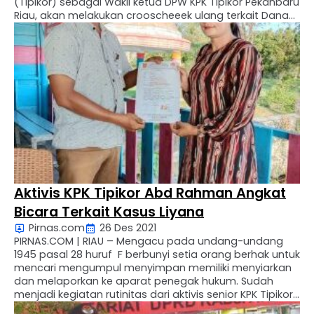
(Tipikor) sebagai Wakil ketua DPW KPK Tipikor Pekanbaru
Riau, akan melakukan crooscheeek ulang terkait Dana
Desa yang bersumber dari Anggaran Pendapatan dan
Belanja Negara (APBN) yang mengacu pada peraturan
menteri desa ( Permendes) nomor 111, 133 …
Aktivis KPK Tipikor Abd Rahman Angkat
Bicara Terkait Kasus Liyana
Pirnas.com
26 Des 2021
PIRNAS.COM | RIAU – Mengacu pada undang-undang
1945 pasal 28 huruf F berbunyi setia orang berhak untuk
mencari mengumpul menyimpan memiliki menyiarkan
dan melaporkan ke aparat penegak hukum. Sudah
menjadi kegiatan rutinitas dari aktivis senior KPK Tipikor
Pekanbaru Riau sebagai control penyelenggara Negara