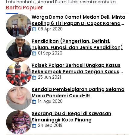
Labuhanbatu, Ahmad Putra Lubis resmi membuka
Berita Populer
turnamen catur antar wartawan yang dilaksanakan di
Cafe Marsuo Jalan Aek Tapa Rantauprapat pada
Warga Demo Camat Medan Deli, Minta
Sabtu pagi (8/8/2026). Turnamen catur ini untuk
Kepling 6 Titi Papan Di Copot Karena
menyambut HUT RI ke-81 dan diikuti oleh 42 peserta dari
08 Apr 2020
Tak Perduli Sama Warganya
berbagai media. “Menyambut HUT RI, mari kita
tingkatkan silaturahmi dan sportifitas olahraga,” kata
Pendidikan (Pengertian, Definisi,
Putra …
Daerah
Tujuan, Fungsi, dan Jenis Pendidikan)
01 Sep 2020
Polsek Poigar Berhasil Ungkap Kasus
Artikel
Sekelompok Pemuda Dengan Kasus
25 Jun 2021
Pencabulan
Kendala Pembelajaran Daring Selama
Daerah
Masa Pandemi Covid-19
14 Agu 2020
Seorang Ibu di Begal di Kawasan
Artikel
Simaninggir Kota Pinang
24 Sep 2019