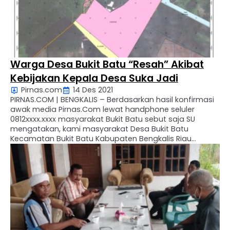
Warga Desa Bukit Batu “Resah” Akibat
Kebijakan Kepala Desa Suka Jadi
Pirnas.com
14 Des 2021
PIRNAS.COM | BENGKALIS – Berdasarkan hasil konfirmasi
awak media Pirnas.Com lewat handphone seluler
0812xxxx.xxxx masyarakat Bukit Batu sebut saja SU
mengatakan, kami masyarakat Desa Bukit Batu
Kecamatan Bukit Batu Kabupaten Bengkalis Riau
sangat sayang kan kinerja daripada Kepala Desa Suka
Jadi yang membuat kebijakan di luar sepengetahuan
kami warga. pasalnya tanah yang kami kuasai di …