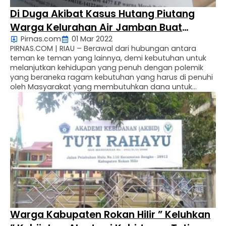
Di Duga Akibat Kasus Hutang Piutang
Warga Kelurahan Air Jamban Buat
Pirnas.com
01 Mar 2022
Laporan Ke Polsek Mandau
PIRNAS.COM | RIAU – Berawal dari hubungan antara
teman ke teman yang lainnya, demi kebutuhan untuk
melanjutkan kehidupan yang penuh dengan polemik
yang beraneka ragam kebutuhan yang harus di penuhi
oleh Masyarakat yang membutuhkan dana untuk
menjalani kehidupan yang penuh dengan Polimek yang
beraneka ragam, maka akibat kebutuhan tersebut
terjadi lah hutang piutang antara satu …
Warga Kabupaten Rokan Hilir ” Keluhkan