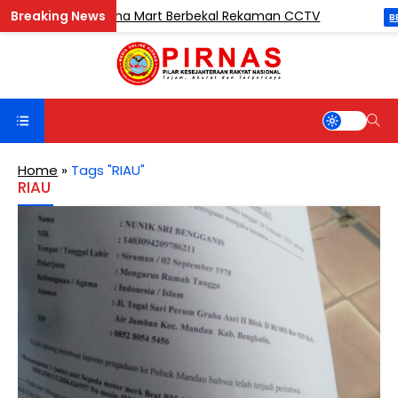
uri di Madina Mart Berbekal Rekaman CCTV
Ket
BERITA
Home
»
Tags "RIAU"
RIAU