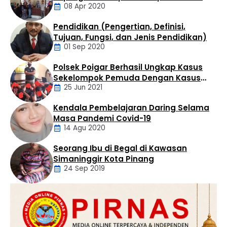
08 Apr 2020
Tak Perduli Sama Warganya
B/1723/VII/RES.1.9/2026/Ditreskrimum tertanggal 17 Juli
2026. Dalam surat tersebut dijelaskan, penyelidikan
Pendidikan (Pengertian, Definisi,
dilakukan berdasarkan Laporan Polisi Nomor
Daerah
Tujuan, Fungsi, dan Jenis Pendidikan)
LP/B/652/IV/2026/SPKT/Polda Sumatera Utara …
01 Sep 2020
Polsek Poigar Berhasil Ungkap Kasus
Artikel
Sekelompok Pemuda Dengan Kasus
25 Jun 2021
Pencabulan
Kendala Pembelajaran Daring Selama
Daerah
Masa Pandemi Covid-19
14 Agu 2020
Seorang Ibu di Begal di Kawasan
Artikel
Simaninggir Kota Pinang
24 Sep 2019
Daerah
Hukum
Kriminal