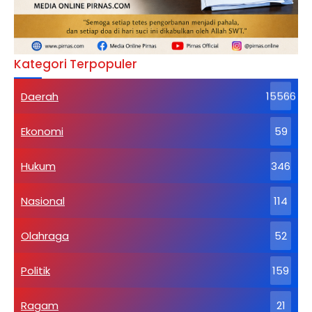
Kategori Terpopuler
Daerah
15566
Ekonomi
59
Hukum
346
Nasional
114
Olahraga
52
Politik
159
Ragam
21