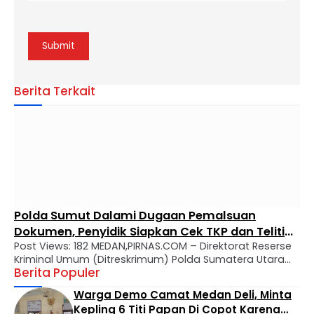
Berita Terkait
Polda Sumut Dalami Dugaan Pemalsuan
Dokumen, Penyidik Siapkan Cek TKP dan Teliti
Post Views: 182 MEDAN,PIRNAS.COM – Direktorat Reserse
Sejumlah Bukti
Kriminal Umum (Ditreskrimum) Polda Sumatera Utara
Berita Populer
terus mendalami dugaan tindak pidana pemalsuan
surat yang dilaporkan oleh Charles Bronson Surbakti.
Warga Demo Camat Medan Deli, Minta
Hal tersebut tertuang dalam surat pemberitahuan
Kepling 6 Titi Papan Di Copot Karena
perkembangan hasil penyelidikan (SP2HP) bernomor