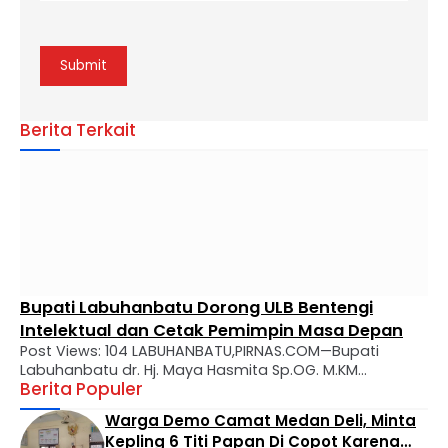
Berita Terkait
Bupati Labuhanbatu Dorong ULB Bentengi
Intelektual dan Cetak Pemimpin Masa Depan
Post Views: 104 LABUHANBATU,PIRNAS.COM—Bupati
Labuhanbatu dr. Hj. Maya Hasmita Sp.OG. M.KM
Berita Populer
menyampaikan apresiasi mendalam atas perjalanan
panjang Universitas Labuhanbatu (ULB) yang kini genap
Warga Demo Camat Medan Deli, Minta
berusia 28 tahun. Dalam usianya yang makin matang,
Kepling 6 Titi Papan Di Copot Karena
ULB diharapkan tidak hanya menjadi tempat transfer