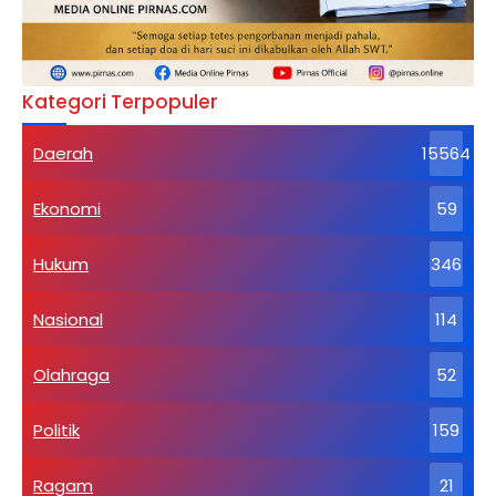
Kategori Terpopuler
Daerah
15564
Ekonomi
59
Hukum
346
Nasional
114
Olahraga
52
Politik
159
Ragam
21