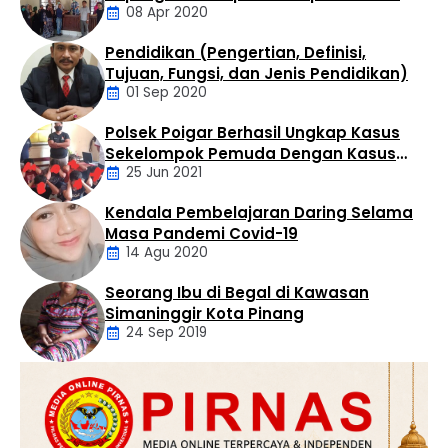
08 Apr 2020
Tak Perduli Sama Warganya
ilmu, melainkan kawah candradimuka dalam
melahirkan generasi muda yang inovatif, kritis, dan
Pendidikan (Pengertian, Definisi,
berkarakter. Apresiasi tersebut disampaikan Bupati …
Daerah
Tujuan, Fungsi, dan Jenis Pendidikan)
01 Sep 2020
Polsek Poigar Berhasil Ungkap Kasus
Artikel
Sekelompok Pemuda Dengan Kasus
25 Jun 2021
Pencabulan
Kendala Pembelajaran Daring Selama
Daerah
Masa Pandemi Covid-19
14 Agu 2020
Seorang Ibu di Begal di Kawasan
Artikel
Simaninggir Kota Pinang
24 Sep 2019
Daerah
Hukum
Kriminal