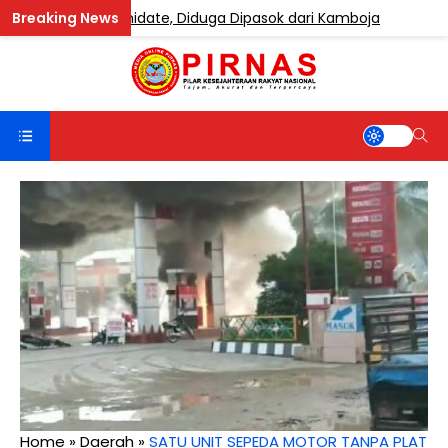
gandung Etomidate, Diduga Dipasok dari Kamboja
BERI
Home
»
Daerah
»
SATU UNIT SEPEDA MOTOR TANPA PLAT