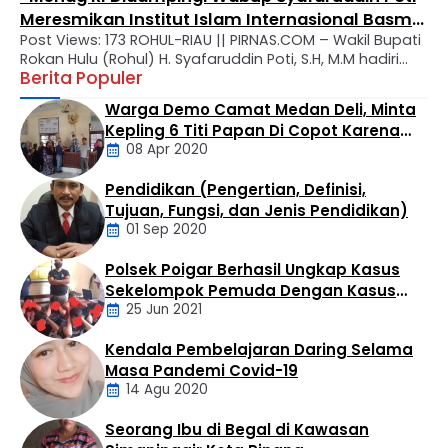
Meresmikan Institut Islam Internasional Basma
Post Views: 173 ROHUL-RIAU || PIRNAS.COM – Wakil Bupati
di Rokan Hulu*
Rokan Hulu (Rohul) H. Syafaruddin Poti, S.H, M.M hadiri
Berita Populer
Kegiatan Peresmian Gedung Institut Islam Internasional
Basma Darul Ilmi Wassa’adah dan Penandatanganan
Warga Demo Camat Medan Deli, Minta
Prasasti di Komplek Pondok Pesantren Basma Darul Ilmi
Kepling 6 Titi Papan Di Copot Karena
Wassa’adah, Yayasan Basma Aeyla Jaya di
08 Apr 2020
Tak Perduli Sama Warganya
Kecamatan Kepenuhan, Jum’at (01/08/2025). Kegiatan
dihadiri Menteri Agama (Menag) Republik Indonesia …
Pendidikan (Pengertian, Definisi,
Daerah
Tujuan, Fungsi, dan Jenis Pendidikan)
01 Sep 2020
Polsek Poigar Berhasil Ungkap Kasus
Artikel
Sekelompok Pemuda Dengan Kasus
25 Jun 2021
Pencabulan
Kendala Pembelajaran Daring Selama
Daerah
Masa Pandemi Covid-19
14 Agu 2020
Seorang Ibu di Begal di Kawasan
Artikel