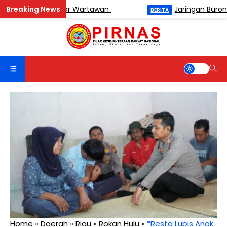
en Catur Antar Wartawan
Jaringan Buronan BN
BERITA
Home
»
Daerah
»
Riau
»
Rokan Hulu
»
*Resta Lubis Anak