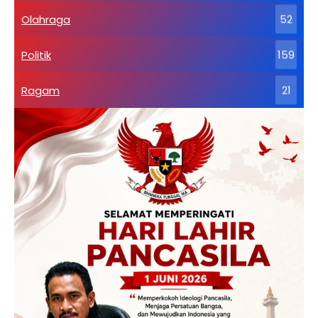
Olahraga
52
Politik
159
Ragam
21